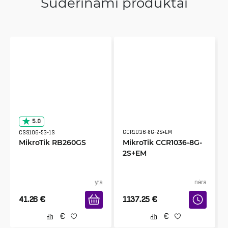
Suderinami produktai
5.0
CCR1036-8G-2S+EM
CSS106-5G-1S
MikroTik RB260GS
MikroTik CCR1036-8G-
2S+EM
yra
nėra
41.26
€
1137.25
€