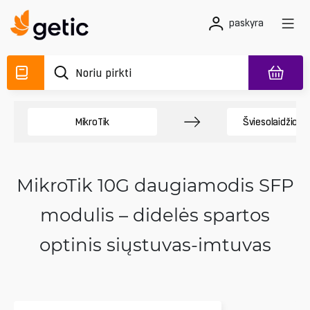
paskyra
MikroTik
Šviesolaidžio p
MikroTik 10G daugiamodis SFP
modulis – didelės spartos
optinis siųstuvas-imtuvas