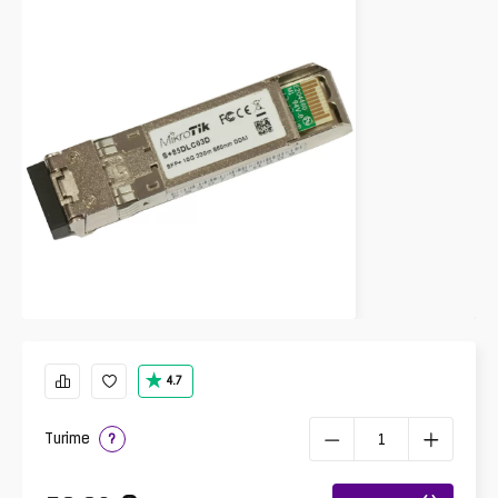
4.7
Turime
?