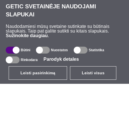
GETIC SVETAINĖJE NAUDOJAMI
SLAPUKAI
Naudodamiesi mūsų svetaine sutinkate su būtinais
slapukais. Taip pat galite sutikti su kitais slapukais.
Sužinokite daugiau
.
Būtini
Nuostatos
Statistika
Parodyk detales
Rinkodara
Leisti pasirinkimą
Leisti visus
LT
EUR
su PVM 21%
,
Lietuva
Katalogas
Apie mus