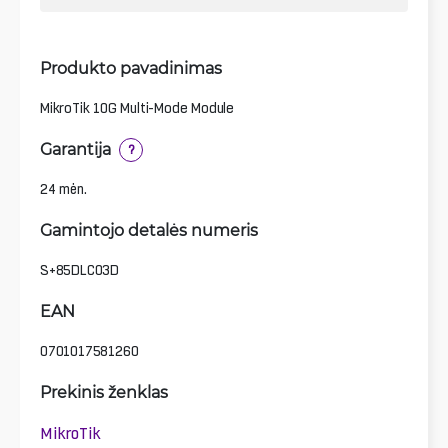
Produkto pavadinimas
MikroTik 10G Multi-Mode Module
Garantija
?
24 mėn.
Gamintojo detalės numeris
S+85DLC03D
EAN
0701017581260
Prekinis ženklas
MikroTik