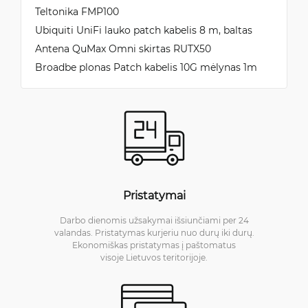
Teltonika FMP100
Ubiquiti UniFi lauko patch kabelis 8 m, baltas
Antena QuMax Omni skirtas RUTX50
Broadbe plonas Patch kabelis 10G mėlynas 1m
Pristatymai
Darbo dienomis užsakymai išsiunčiami per 24
valandas. Pristatymas kurjeriu nuo durų iki durų.
Ekonomiškas pristatymas į paštomatus
visoje Lietuvos teritorijoje.