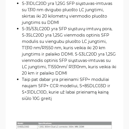
S-31DLC20D yra 1,25G SFP siųstuvas-imtuvas
su 1310 nm dvigubo pluošto LC jungtimi,
skirtas iki 20 kilometrų vienmodio pluošto
jungtims su DDMI
S-35/53LC20D yra SFP siųstuvų-imtuvų pora,
S-35LC20D yra 1,25G vienmodis optinis SFP
modulis su viengubu pluošto LC jungtimi,
T1310 nm/R1550 nm, kuris veikia iki 20 km
jungtims ir palaiko DDMI. S-53LC20D yra 1,25G
vienmodis optinis SFP siųstuvas-imtuvas su
LC jungtimi, T1550nm/ R1310nm, kuris veikia iki
20 km ir palaiko DDMI
Taip pat dabar yra prieinami SFP+ moduliai
naujam SFP+ CCR modeliui, S+85DLC03D ir
S+31DLC10D, kurie už labai prieinamą kainą
siūlo 10G greitį