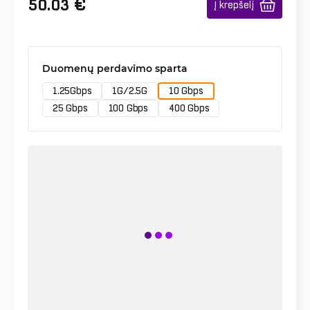
€
50.03
Į krepšelį
Duomenų perdavimo sparta
1.25Gbps
1G/2.5G
10 Gbps
25 Gbps
100 Gbps
400 Gbps