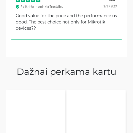
3/8/2024
Patikrinta ir surinkta Trustpilot
Good value for the price and the performance us
good. The best choice not only for Mikrotik
devices??
Jure
9/29/2023
Patikrinta ir surinkta Trustpilot
Great product, great value for money.
Dažnai perkama kartu