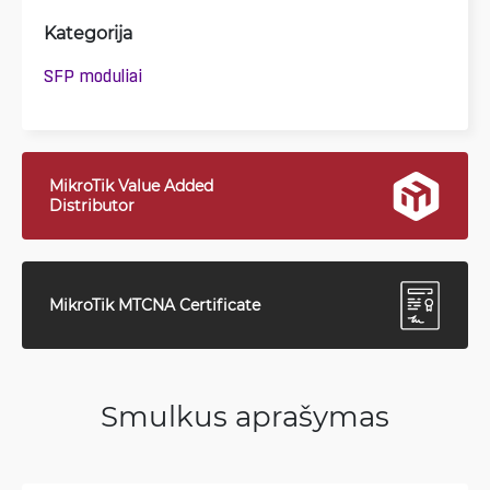
Kategorija
SFP moduliai
MikroTik Value Added
Distributor
MikroTik MTCNA Certificate
Smulkus aprašymas