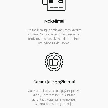
Mokėjimai
Greitas ir saugus atsiskaitymas kredito
kortele. Banko pavedimas į sąskaitą.
Individualūs pasiūlymai didmeninės
prekybos užklausoms.
Garantija ir grąžinimai
Galima atsisakyti arba grąžintiper 30
dienų. Internetinė RMA būklė
garantijai, keitimui ir remontui.
Galima išplėstinė garantija.