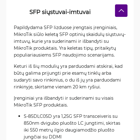
SFP siųstuvai-imtuvai
Papildydama SFP lizduose įrengtais įrenginiais,
MikroTik siūlo keletą SFP optinių skaidulų siųstuvų-
imtuvų, kurie yra suderinami ir išbandyti su
MikroTik produktais. Yra keletas tipų, pritaikytų
populiariausiems SFP naudojimo scenarijams.
Keturi iš šių modulių yra parduodami atskirai, kad
būtų galima prijungti prie esamų tinklų arba
sudaryti savo rinkinius, o du iš jų yra parduodami
rinkinyje, skirtame vienam 20 km ryšiui.
Įrenginiai yra išbandyti ir suderinami su visais
MikroTik SFP produktais.
S-85DLC05D yra 1,25G SFP transceiveris su
850nm dvigubo pluošto LC jungtimi, skirtas
iki 550 metrų ilgio daugiamodžio pluošto
jungčiai su DDMI