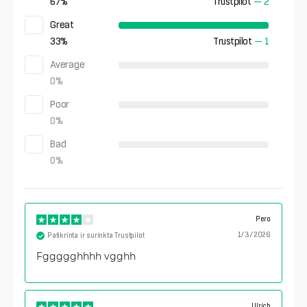
67
%
Trustpilot
—
2
Great
33
%
Trustpilot
—
1
Average
0
%
Poor
0
%
Bad
0
%
Pero
1/3/2026
Patikrinta ir surinkta Trustpilot
Fggggghhhh vgghh
Ulrich