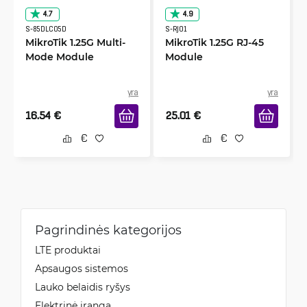
4.7
4.9
S-85DLC05D
S-RJ01
MikroTik 1.25G Multi-
MikroTik 1.25G RJ-45
Mode Module
Module
yra
yra
16.54
€
25.01
€
Pagrindinės kategorijos
LTE produktai
Apsaugos sistemos
Lauko belaidis ryšys
Elektrinė įranga