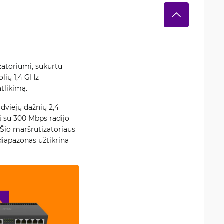
zatoriumi, sukurtu
olių 1,4 GHz
atlikimą.
dviejų dažnių 2,4
į su 300 Mbps radijo
 Šio maršrutizatoriaus
 diapazonas užtikrina