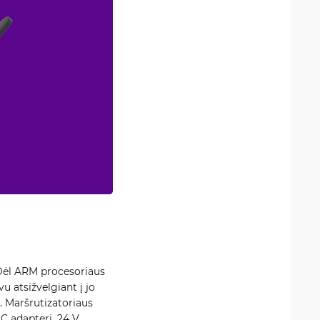
Dėl ARM procesoriaus
u atsižvelgiant į jo
. Maršrutizatoriaus
DC adapterį, 24 V