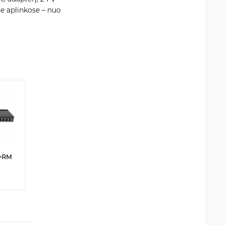
se aplinkose – nuo
S+RM