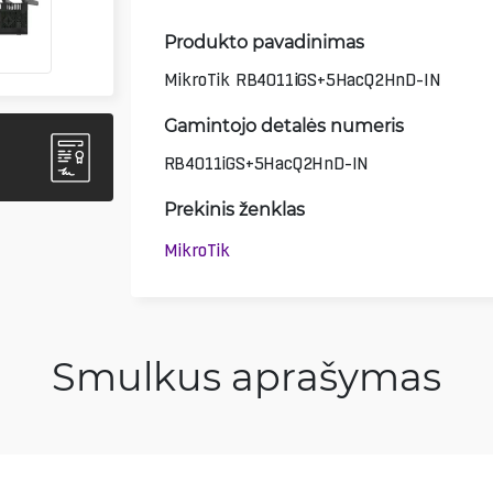
Produkto pavadinimas
MikroTik RB4011iGS+5HacQ2HnD-IN
Gamintojo detalės numeris
RB4011iGS+5HacQ2HnD-IN
Prekinis ženklas
MikroTik
Smulkus aprašymas