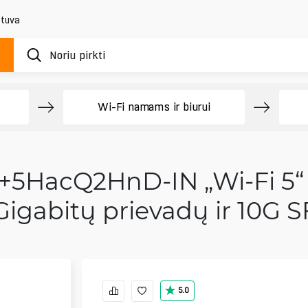
etuva
Wi-Fi namams ir biurui
+5HacQ2HnD-IN „Wi‑Fi 5“ 
Gigabitų prievadų ir 10G 
5.0