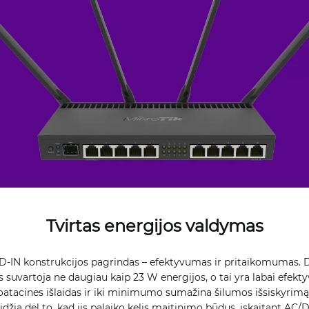
Tvirtas energijos valdymas
IN konstrukcijos pagrindas – efektyvumas ir pritaikomumas. 
 suvartoja ne daugiau kaip 23 W energijos, o tai yra labai efektyv
atacines išlaidas ir iki minimumo sumažina šilumos išsiskyrimą
džia dėl to, kad jis palaiko kelis maitinimo būdus, įskaitant AC/