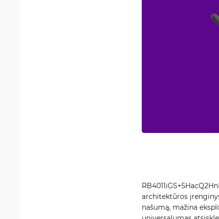
RB4011iGS+5HacQ2HnD-
architektūros įrenginys
našumą, mažina eksplo
universalumas atsisklei