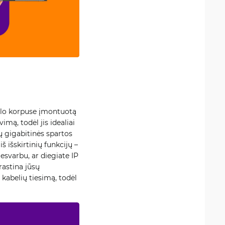
alo korpuse įmontuotą
ą, todėl jis idealiai
dų gigabitinės spartos
iš išskirtinių funkcijų –
esvarbu, ar diegiate IP
rastina jūsų
kabelių tiesimą, todėl