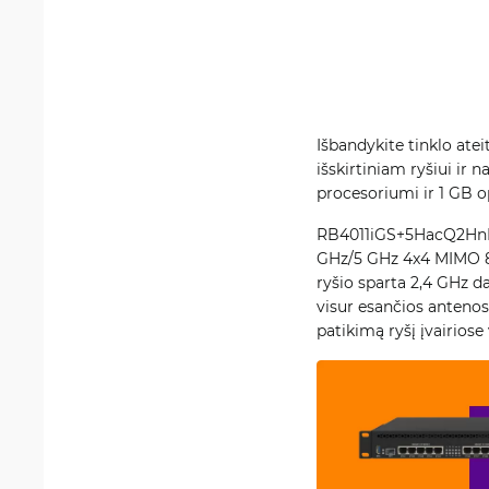
Išbandykite tinklo at
išskirtiniam ryšiui ir 
procesoriumi ir 1 GB op
RB4011iGS+5HacQ2HnD-I
GHz/5 GHz 4x4 MIMO 802
ryšio sparta 2,4 GHz d
visur esančios antenos
patikimą ryšį įvairiose