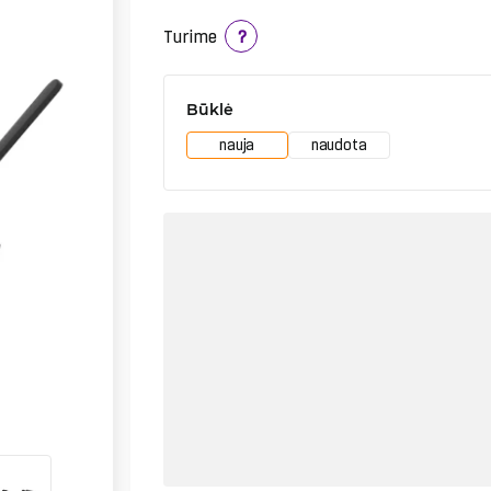
Turime
?
Būklė
nauja
naudota