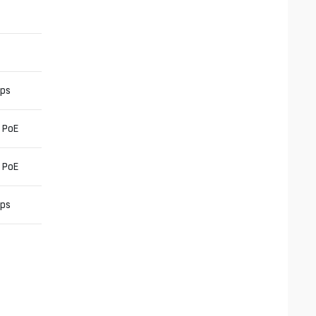
bps
e PoE
e PoE
bps