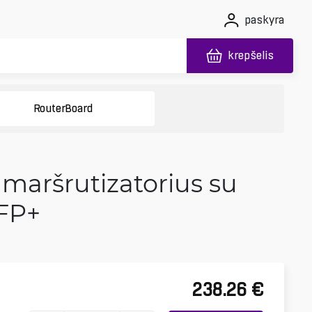
paskyra
krepšelis
RouterBoard
maršrutizatorius su
SFP+
238.26
€