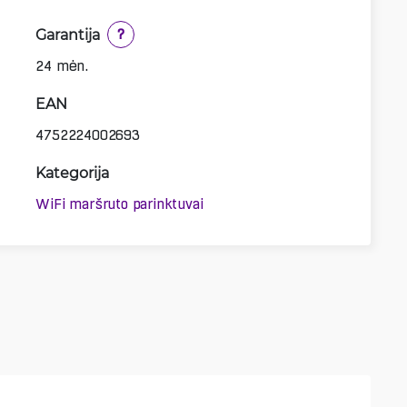
Garantija
?
24 mėn.
EAN
4752224002693
Kategorija
WiFi maršruto parinktuvai