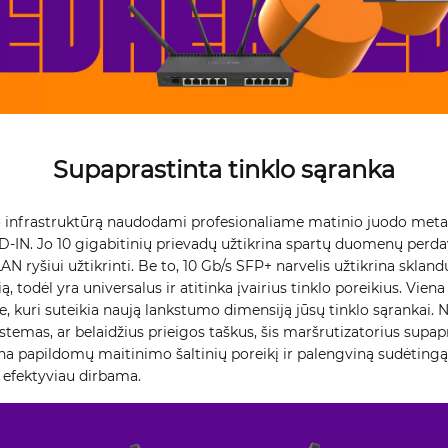
Supaprastinta tinklo sąranka
lo infrastruktūrą naudodami profesionaliame matinio juodo met
N. Jo 10 gigabitinių prievadų užtikrina spartų duomenų perdavim
LAN ryšiui užtikrinti. Be to, 10 Gb/s SFP+ narvelis užtikrina sklan
ią, todėl yra universalus ir atitinka įvairius tinklo poreikius. Viena 
e, kuri suteikia naują lankstumo dimensiją jūsų tinklo sąrankai. N
stemas, ar belaidžius prieigos taškus, šis maršrutizatorius supap
na papildomų maitinimo šaltinių poreikį ir palengviną sudėtingą 
 efektyviau dirbama.