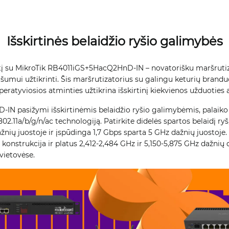
Išskirtinės belaidžio ryšio galimybės
eitį su MikroTik RB4011iGS+5HacQ2HnD-IN – novatorišku maršruti
našumui užtikrinti. Šis maršrutizatorius su galingu keturių brandu
eratyviosios atminties užtikrina išskirtinį kiekvienos užduoties 
N pasižymi išskirtinėmis belaidžio ryšio galimybėmis, palaiko 
.11a/b/g/n/ac technologiją. Patirkite didelės spartos belaidį ryš
ažnių juostoje ir įspūdinga 1,7 Gbps sparta 5 GHz dažnių juostoje.
 konstrukcija ir platus 2,412-2,484 GHz ir 5,150-5,875 GHz dažnių
 vietovėse.