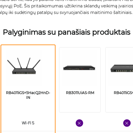
asyvųjį PoE. Šis pritaikomumas užtikrina sklandų veikimą įvairio
lpų iki sudėtingų patalpų su svyruojančiais maitinimo šaltiniais.
Palyginimas su panašiais produktais
RB4011iGS+5HacQ2HnD-
RB3011UiAS-RM
RB4011iG
IN
Wi-Fi 5