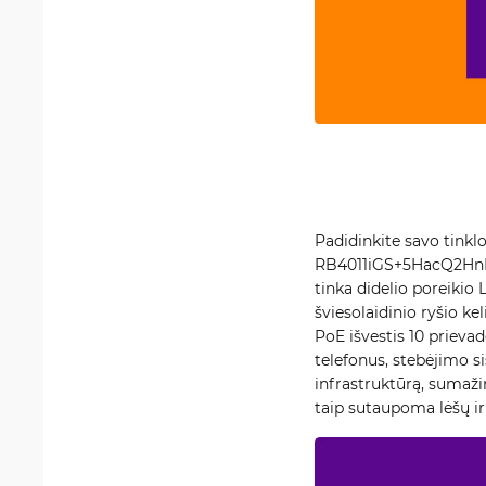
Padidinkite savo tink
RB4011iGS+5HacQ2HnD-I
tinka didelio poreikio 
šviesolaidinio ryšio kel
PoE išvestis 10 prievad
telefonus, stebėjimo si
infrastruktūrą, sumaži
taip sutaupoma lėšų ir