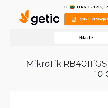
LT
EUR
su PVM 21%
,
Li
prekių katalogas
MikroTik
MikroTik RB4011iGS
10 