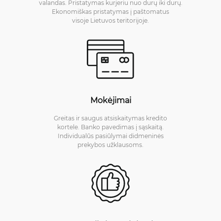
valandas. Pristatymas kurjeriu nuo durų iki durų.
Ekonomiškas pristatymas į paštomatus
visoje Lietuvos teritorijoje.
Mokėjimai
Greitas ir saugus atsiskaitymas kredito
kortele. Banko pavedimas į sąskaitą.
Individualūs pasiūlymai didmeninės
prekybos užklausoms.