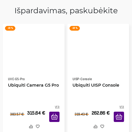
Išpardavimas, paskubėkite
-18 %
-18 %
UVC-G5-Pro
UISP-Console
Ubiquiti Camera G5 Pro
Ubiquiti UISP Console
yra
yra
315.64
€
262.86
€
383.57
€
319.43
€