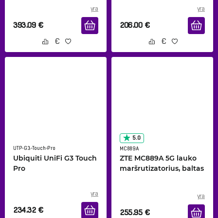
yra
yra
393.09
€
206.00
€
5.0
UTP-G3-Touch-Pro
MC889A
Ubiquiti UniFi G3 Touch
ZTE MC889A 5G lauko
Pro
maršrutizatorius, baltas
yra
yra
234.32
€
255.95
€