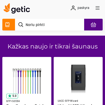
paskyra
Kažkas naujo ir tikrai šaunaus
5.0
UACC-SFP-Wizard
BTP-I32C6A