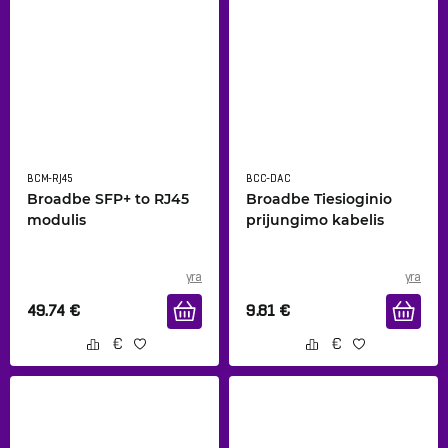
BCM-RJ45
BCC-DAC
Broadbe SFP+ to RJ45
Broadbe Tiesioginio
modulis
prijungimo kabelis
yra
yra
49.74
€
9.81
€