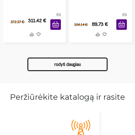
yra
yra
311.42
€
372.37
€
89.73
€
104.14
€
rodyti daugiau
Peržiūrėkite katalogą ir rasite