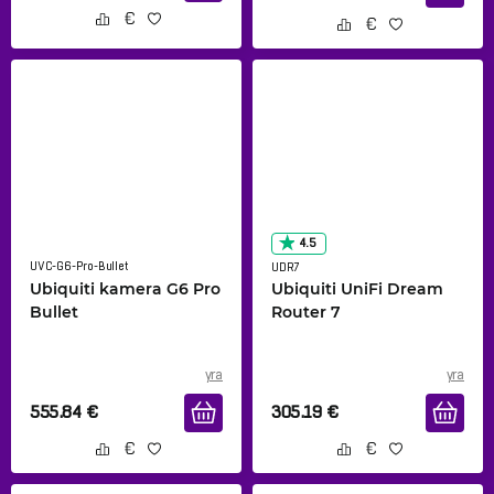
4.5
UVC-G6-Pro-Bullet
UDR7
Ubiquiti kamera G6 Pro
Ubiquiti UniFi Dream
Bullet
Router 7
yra
yra
555.84
€
305.19
€