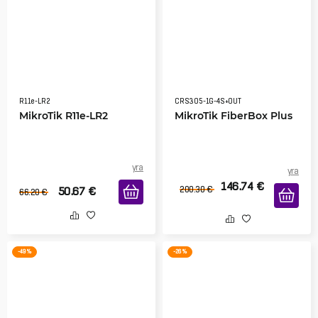
R11e-LR2
CRS305-1G-4S+OUT
MikroTik R11e-LR2
MikroTik FiberBox Plus
yra
yra
146.74
€
50.67
€
200.30
€
66.20
€
-49 %
-26 %