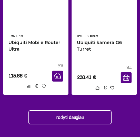
UMR-Ultra
UVC-G6-Turret
Ubiquiti Mobile Router
Ubiquiti kamera G6
Ultra
Turret
yra
yra
115.86
€
230.41
€
rodyti daugiau