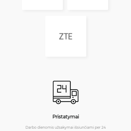
Pristatymai
Darbo dienomis užsakymai išsiunčiami per 24