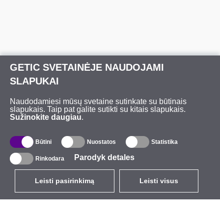
GETIC SVETAINĖJE NAUDOJAMI
SLAPUKAI
Naudodamiesi mūsų svetaine sutinkate su būtinais
slapukais. Taip pat galite sutikti su kitais slapukais.
Sužinokite daugiau
.
Būtini
Nuostatos
Statistika
Parodyk detales
Rinkodara
Leisti pasirinkimą
Leisti visus