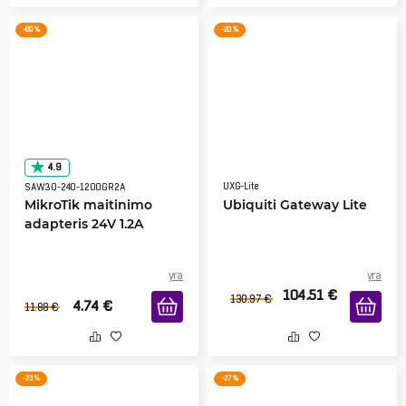
-60 %
-20 %
4.9
UXG-Lite
SAW30-240-1200GR2A
MikroTik maitinimo
Ubiquiti Gateway Lite
adapteris 24V 1.2A
yra
yra
104.51
€
130.97
€
4.74
€
11.88
€
-23 %
-27 %