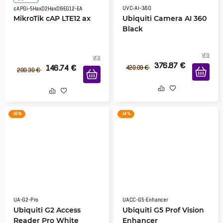
UVC-AI-360
cAPGi-5HaxD2HaxD&EG12-EA
MikroTik cAP LTE12 ax
Ubiquiti Camera AI 360
Black
yra
yra
376.87
€
146.74
€
420.09
€
200.30
€
-16 %
-14 %
UA-G2-Pro
UACC-G5-Enhancer
Ubiquiti G2 Access
Ubiquiti G5 Prof Vision
Reader Pro White
Enhancer