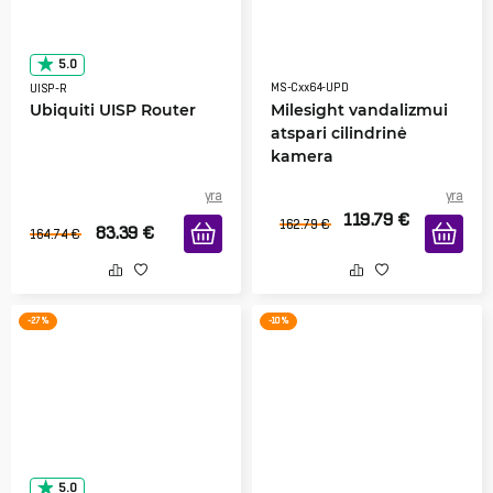
5.0
MS-Cxx64-UPD
UISP-R
Ubiquiti UISP Router
Milesight vandalizmui
atspari cilindrinė
kamera
yra
yra
119.79
€
162.79
€
83.39
€
164.74
€
-27 %
-10 %
5.0