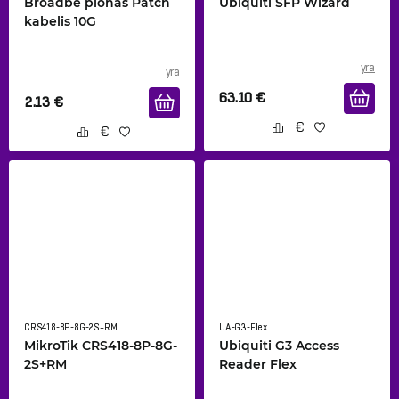
Broadbe plonas Patch
Ubiquiti SFP Wizard
kabelis 10G
yra
yra
63.10
€
2.13
€
CRS418-8P-8G-2S+RM
UA-G3-Flex
MikroTik CRS418-8P-8G-
Ubiquiti G3 Access
2S+RM
Reader Flex