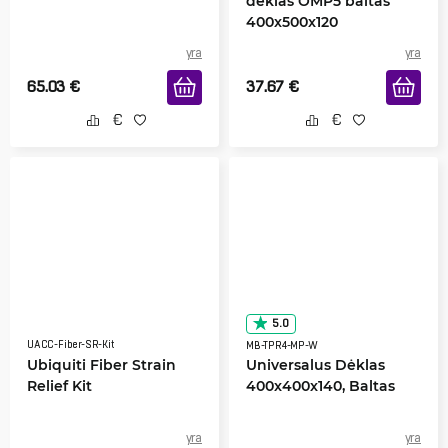
dėklas OMP5 baltas
400x500x120
yra
yra
65.03
€
37.67
€
5.0
UACC-Fiber-SR-Kit
MB-TPR4-MP-W
Ubiquiti Fiber Strain
Universalus Dėklas
Relief Kit
400x400x140, Baltas
yra
yra