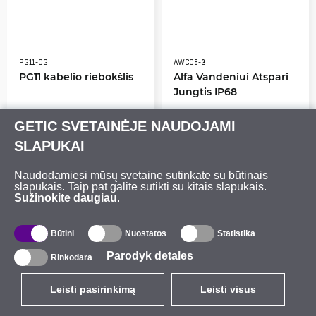
PG11-CG
AWC08-3
PG11 kabelio riebokšlis
Alfa Vandeniui Atspari
Jungtis IP68
GETIC SVETAINĖJE NAUDOJAMI
yra
yra
SLAPUKAI
0.85
€
14.12
€
Naudodamiesi mūsų svetaine sutinkate su būtinais
slapukais. Taip pat galite sutikti su kitais slapukais.
Sužinokite daugiau
.
Būtini
Nuostatos
Statistika
Parodyk detales
Rinkodara
Leisti pasirinkimą
Leisti visus