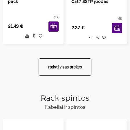
pack
Cat7 SSTP juodas
yra
yra
21.49
€
2.37
€
rodyti visas prekes
Rack spintos
Kabeliai ir spintos