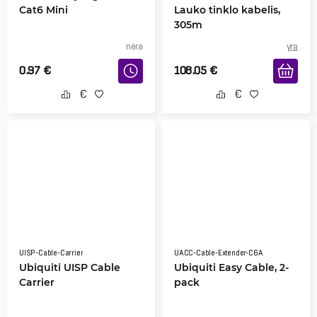
Cat6 Mini
Lauko tinklo kabelis,
305m
nėra
yra
0.97
€
108.05
€
UISP-Cable-Carrier
UACC-Cable-Extender-C6A
Ubiquiti UISP Cable
Ubiquiti Easy Cable, 2-
Carrier
pack