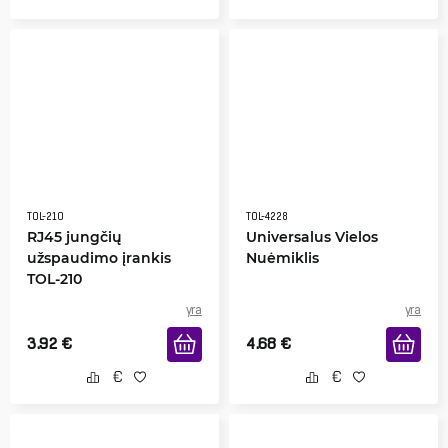
TOL-210
TOL-4228
RJ45 jungčių
Universalus Vielos
užspaudimo įrankis
Nuėmiklis
TOL-210
yra
yra
3.92
€
4.68
€