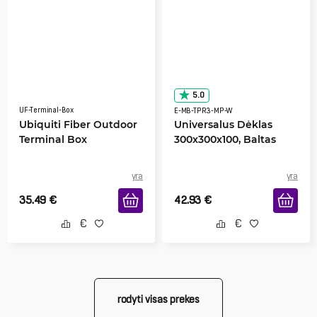
5.0
UF-Terminal-Box
E-MB-TPR3-MP-W
Ubiquiti Fiber Outdoor
Universalus Dėklas
Terminal Box
300x300x100, Baltas
yra
yra
35.49
€
42.93
€
rodyti visas prekes