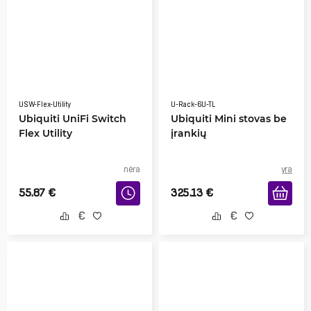
USW-Flex-Utility
U-Rack-6U-TL
Ubiquiti UniFi Switch
Ubiquiti Mini stovas be
Flex Utility
įrankių
nėra
yra
55.87
€
325.13
€