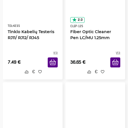
2.0
TOL-4235
CLEP-125
Tinklo Kabelių Testeris
Fiber Optic Cleaner
RJ11/ RJ12/ RJ45
Pen LC/MU 1.25mm
yra
yra
7.49
€
36.65
€