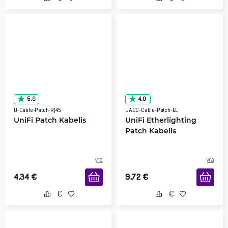
5.0
4.0
U-Cable-Patch-RJ45
UACC-Cable-Patch-EL
UniFi Patch Kabelis
UniFi Etherlighting
Patch Kabelis
yra
yra
4.34
€
9.72
€