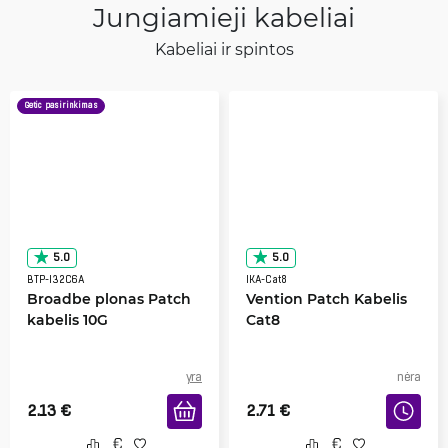
Jungiamieji kabeliai
Kabeliai ir spintos
Getic pasirinkimas
5.0
5.0
BTP-I32C6A
IKA-Cat8
Broadbe plonas Patch
Vention Patch Kabelis
kabelis 10G
Cat8
yra
nėra
2.13
€
2.71
€