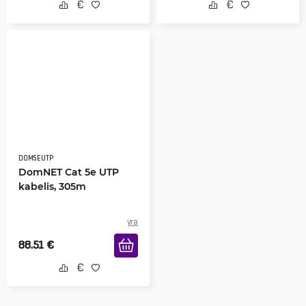
DOM5EUTP
DomNET Cat 5e UTP
kabelis, 305m
yra
88.51
€