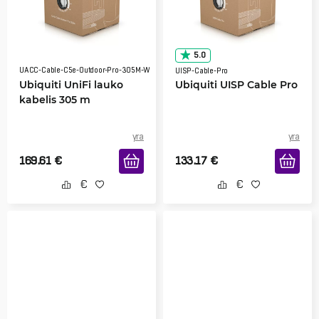
5.0
UACC-Cable-C5e-Outdoor-Pro-305M-W
UISP-Cable-Pro
Ubiquiti UniFi lauko
Ubiquiti UISP Cable Pro
kabelis 305 m
yra
yra
169.61
€
133.17
€