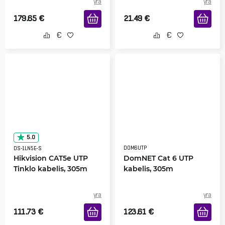
yra
yra
179.65
€
21.49
€
5.0
DOM6UTP
DS-1LN5E-S
Hikvision CAT5e UTP
DomNET Cat 6 UTP
Tinklo kabelis, 305m
kabelis, 305m
yra
yra
111.73
€
123.61
€