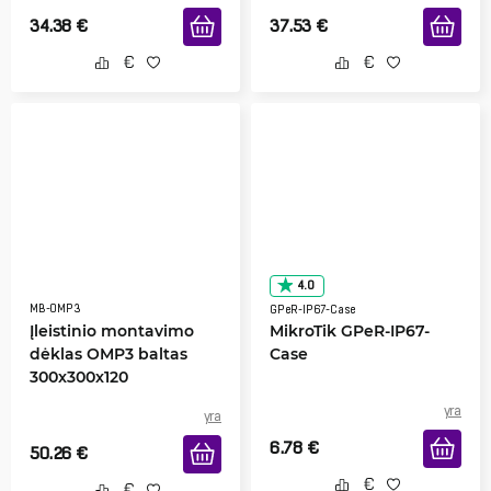
34.38
€
37.53
€
4.0
MB-OMP3
GPeR-IP67-Case
Įleistinio montavimo
MikroTik GPeR-IP67-
dėklas OMP3 baltas
Case
300x300x120
yra
yra
6.78
€
50.26
€