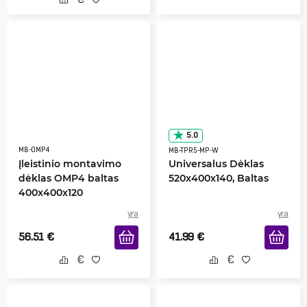
5.0
MB-OMP4
MB-TPR5-MP-W
Įleistinio montavimo
Universalus Dėklas
dėklas OMP4 baltas
520x400x140, Baltas
400x400x120
yra
yra
56.51
€
41.99
€