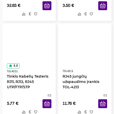
32.63
€
3.50
€
5.0
TOL-4213
TOL-4031
Tinklo Kabelių Testeris
RJ45 jungčių
RJ11, RJ12, RJ45
užspaudimo įrankis
UTP/FTP/STP
TOL-4213
yra
yra
5.77
€
11.76
€