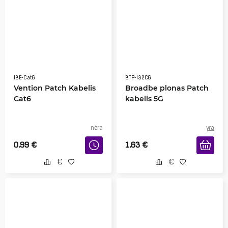
IBE-Cat6
BTP-I32C6
Vention Patch Kabelis
Broadbe plonas Patch
Cat6
kabelis 5G
nėra
yra
0.99
€
1.63
€