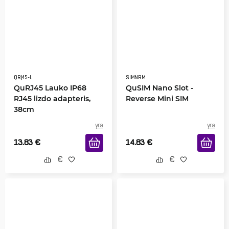
QRJ45-L
SIMNRM
QuRJ45 Lauko IP68
QuSIM Nano Slot -
RJ45 lizdo adapteris,
Reverse Mini SIM
38cm
yra
yra
13.83
€
14.83
€