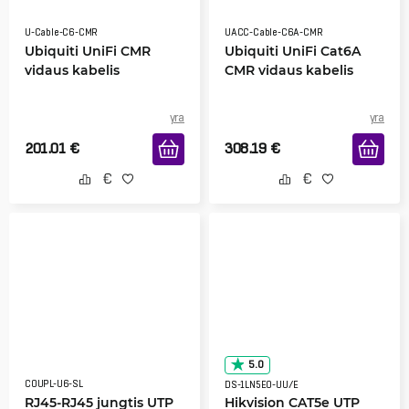
U-Cable-C6-CMR
UACC-Cable-C6A-CMR
Ubiquiti UniFi CMR
Ubiquiti UniFi Cat6A
vidaus kabelis
CMR vidaus kabelis
yra
yra
201.01
€
308.19
€
5.0
COUPL-U6-SL
DS-1LN5EO-UU/E
RJ45-RJ45 jungtis UTP
Hikvision CAT5e UTP