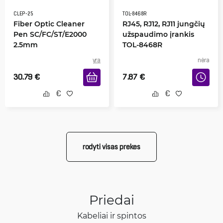
CLEP-25
TOL-8468R
Fiber Optic Cleaner
RJ45, RJ12, RJ11 jungčių
Pen SC/FC/ST/E2000
užspaudimo įrankis
2.5mm
TOL-8468R
yra
nėra
30.79
€
7.87
€
rodyti visas prekes
Priedai
Kabeliai ir spintos