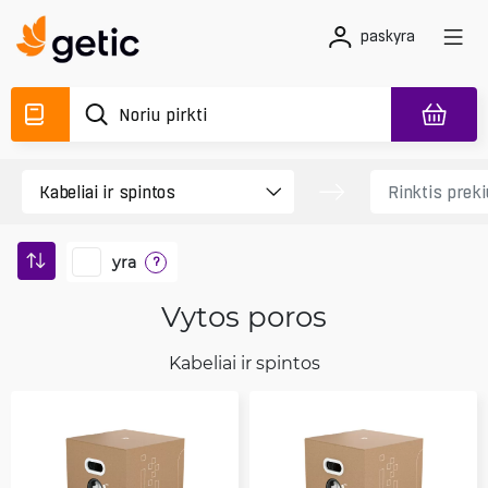
paskyra
yra
?
Vytos poros
Kabeliai ir spintos