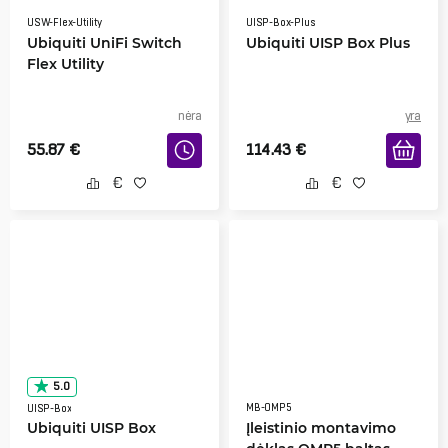
USW-Flex-Utility
UISP-Box-Plus
Ubiquiti UniFi Switch
Ubiquiti UISP Box Plus
Flex Utility
nėra
yra
55.87
€
114.43
€
5.0
MB-OMP5
UISP-Box
Ubiquiti UISP Box
Įleistinio montavimo