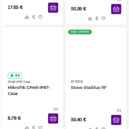
17.65
€
50.26
€
naujas produktas
4.0
SF-RD19
GPeR-IP67-Case
MikroTik GPeR-IP67-
Stovo Stalčius 19"
Case
yra
yra
6.78
€
50.40
€