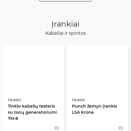
Įrankiai
Kabeliai ir spintos
TOL-4063
TOL-4002
Tinklo kabelių testeris
Punch žemyn įrankis
su tonų generatoriumi
LSA Krone
TM-8
yra
yra