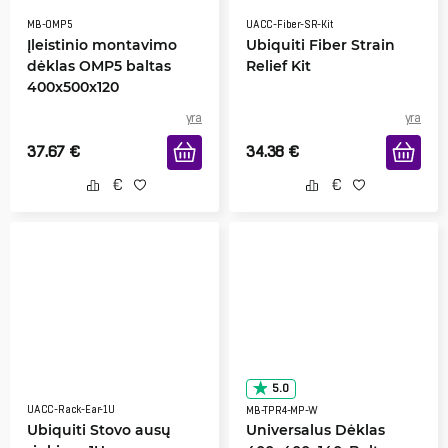
MB-OMP5
UACC-Fiber-SR-Kit
Įleistinio montavimo
Ubiquiti Fiber Strain
dėklas OMP5 baltas
Relief Kit
400x500x120
yra
yra
37.67
€
34.38
€
5.0
UACC-Rack-Ear-1U
MB-TPR4-MP-W
Ubiquiti Stovo ausų
Universalus Dėklas