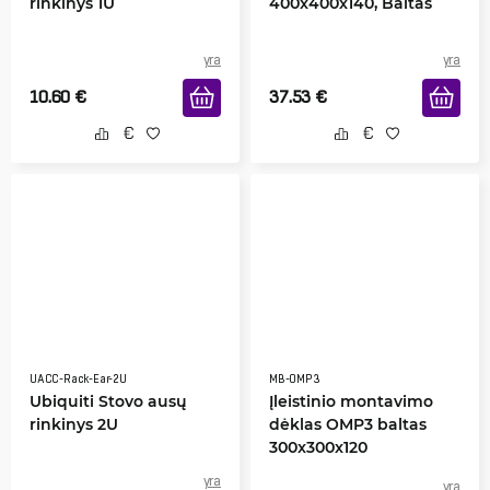
rinkinys 1U
400x400x140, Baltas
yra
yra
10.60
€
37.53
€
UACC-Rack-Ear-2U
MB-OMP3
Ubiquiti Stovo ausų
Įleistinio montavimo
rinkinys 2U
dėklas OMP3 baltas
300x300x120
yra
yra