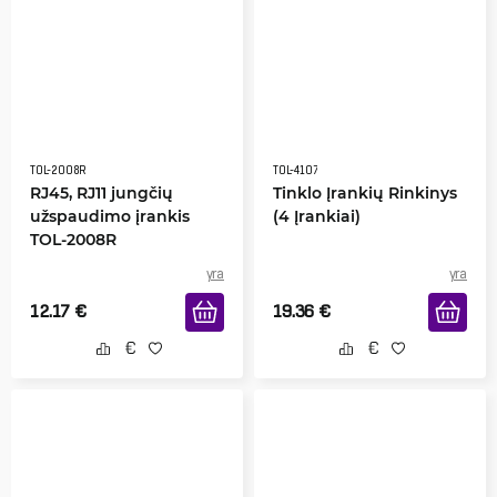
TOL-2008R
TOL-4107
RJ45, RJ11 jungčių
Tinklo Įrankių Rinkinys
užspaudimo įrankis
(4 Įrankiai)
TOL-2008R
yra
yra
12.17
€
19.36
€