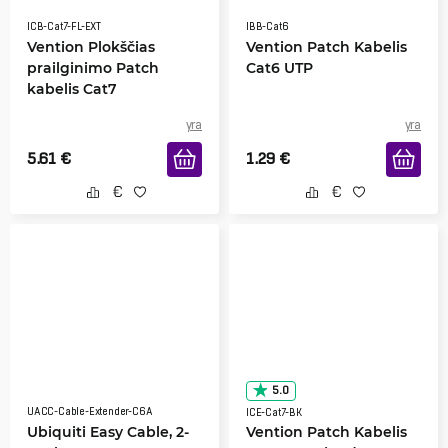
ICB-Cat7-FL-EXT
IBB-Cat6
Vention Plokščias
Vention Patch Kabelis
prailginimo Patch
Cat6 UTP
kabelis Cat7
yra
yra
5.61
€
1.29
€
5.0
UACC-Cable-Extender-C6A
ICE-Cat7-BK
Ubiquiti Easy Cable, 2-
Vention Patch Kabelis