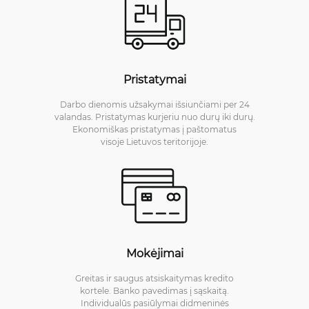
Pristatymai
Darbo dienomis užsakymai išsiunčiami per 24
valandas. Pristatymas kurjeriu nuo durų iki durų.
Ekonomiškas pristatymas į paštomatus
visoje Lietuvos teritorijoje.
Mokėjimai
Greitas ir saugus atsiskaitymas kredito
kortele. Banko pavedimas į sąskaitą.
Individualūs pasiūlymai didmeninės