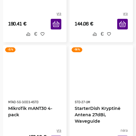
yra
yra
190.41
€
144.06
€
-21 %
-56 %
MTAD-5G-30D3-4STD
STD-27-UM
MikroTik mANT30 4-
StarterDish Kryptinė
pack
Antena 27dBi,
Waveguide
yra
nėra