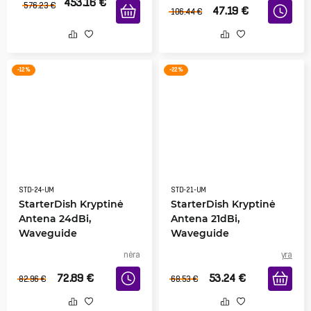
453.16
€
576.23
€
47.19
€
106.44
€
-12 %
-22 %
STD-24-UM
STD-21-UM
StarterDish Kryptinė
StarterDish Kryptinė
Antena 24dBi,
Antena 21dBi,
Waveguide
Waveguide
nėra
yra
72.89
€
53.24
€
82.96
€
68.53
€