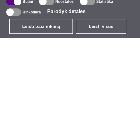
Būtini
Nuostatos
Statistika
Parodyk detales
Rinkodara
Leisti pasirinkimą
Leisti visus
LT
EUR
su PVM 21%
,
Lietuva
Katalogas
Apie mus
Lauko belaidis ryšys
Įmonė
Integruotos antenos
Kompanijos ženklas
WiFi 5
Renginiai
Pigtail jungtys
StarCoins
Laikikliai ir tvirtinimo
Kontaktai
detalės
Taisyklės ir sąlygos