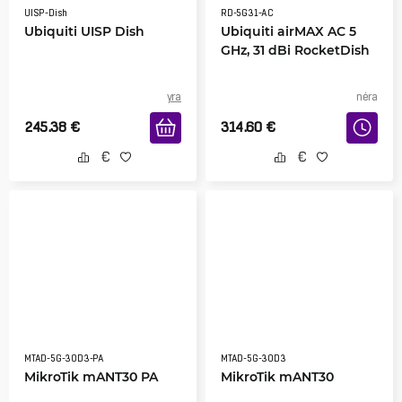
UISP-Dish
RD-5G31-AC
Ubiquiti UISP Dish
Ubiquiti airMAX AC 5
GHz, 31 dBi RocketDish
yra
nėra
245.38
€
314.60
€
MTAD-5G-30D3-PA
MTAD-5G-30D3
MikroTik mANT30 PA
MikroTik mANT30