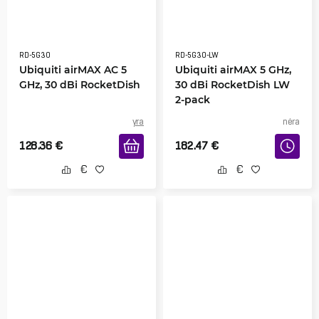
RD-5G30
RD-5G30-LW
Ubiquiti airMAX AC 5
Ubiquiti airMAX 5 GHz,
GHz, 30 dBi RocketDish
30 dBi RocketDish LW
2-pack
yra
nėra
128.36
€
182.47
€