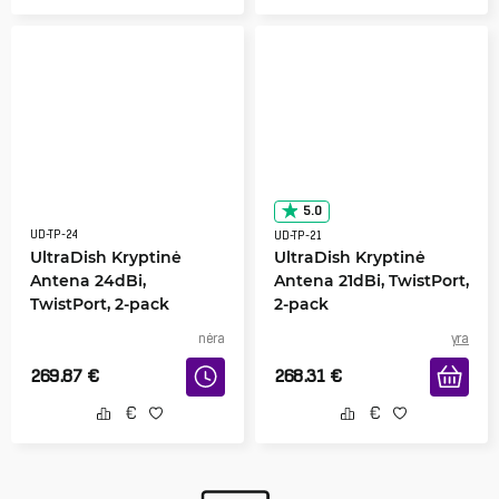
5.0
UD-TP-24
UD-TP-21
UltraDish Kryptinė
UltraDish Kryptinė
Antena 24dBi,
Antena 21dBi, TwistPort,
TwistPort, 2-pack
2-pack
nėra
yra
269.87
€
268.31
€