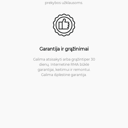
prekybos užklausoms.
Garantija ir grąžinimai
Galima atsisakyti arba grąžintiper 30
dienų. Internetinė RMA būklė
garantijai, keitimui ir remontui.
Galima išplėstinė garantija.