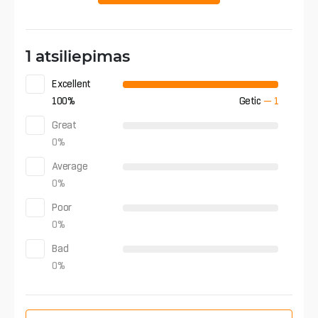
1 atsiliepimas
Excellent
100
%
Getic
—
1
Great
0
%
Average
0
%
Poor
0
%
Bad
0
%