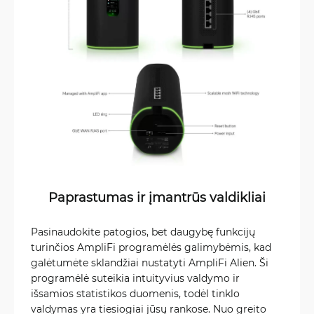
Paprastumas ir įmantrūs valdikliai
Pasinaudokite patogios, bet daugybę funkcijų
turinčios AmpliFi programėlės galimybėmis, kad
galėtumėte sklandžiai nustatyti AmpliFi Alien. Ši
programėlė suteikia intuityvius valdymo ir
išsamios statistikos duomenis, todėl tinklo
valdymas yra tiesiogiai jūsų rankose. Nuo greito