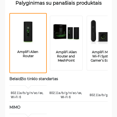
Palyginimas su panašiais produktais
AmpliFi Alien 
 AmpliFi Alien 
AmpliFi Mesh 
Router
Router and 
Wi-Fi System 
MeshPoint
Gamer’s Edition
Belaidžio tinklo standartas
802.11a/b/g/n/ac/ax, 
802.11a/b/g/n/ac/ax,
802.11a/b/g/n/ac
Wi-Fi 6
Wi-Fi 6
MIMO