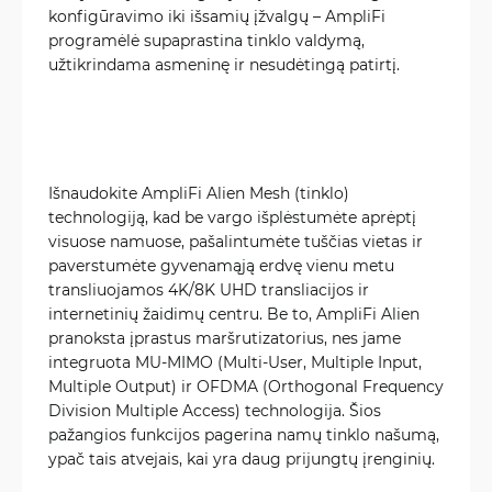
konfigūravimo iki išsamių įžvalgų – AmpliFi
programėlė supaprastina tinklo valdymą,
užtikrindama asmeninę ir nesudėtingą patirtį.
Išnaudokite AmpliFi Alien Mesh (tinklo)
technologiją, kad be vargo išplėstumėte aprėptį
visuose namuose, pašalintumėte tuščias vietas ir
paverstumėte gyvenamąją erdvę vienu metu
transliuojamos 4K/8K UHD transliacijos ir
internetinių žaidimų centru. Be to, AmpliFi Alien
pranoksta įprastus maršrutizatorius, nes jame
integruota MU-MIMO (Multi-User, Multiple Input,
Multiple Output) ir OFDMA (Orthogonal Frequency
Division Multiple Access) technologija. Šios
pažangios funkcijos pagerina namų tinklo našumą,
ypač tais atvejais, kai yra daug prijungtų įrenginių.