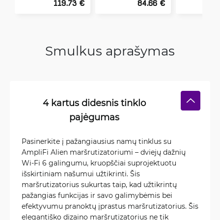
119.73 €
84.66 €
Smulkus aprašymas
4 kartus didesnis tinklo
pajėgumas
Pasinerkite į pažangiausius namų tinklus su
AmpliFi Alien maršrutizatoriumi – dviejų dažnių
Wi-Fi 6 galingumu, kruopščiai suprojektuotu
išskirtiniam našumui užtikrinti. Šis
maršrutizatorius sukurtas taip, kad užtikrintų
pažangias funkcijas ir savo galimybėmis bei
efektyvumu pranoktų įprastus maršrutizatorius. Šis
elegantiško dizaino maršrutizatorius ne tik