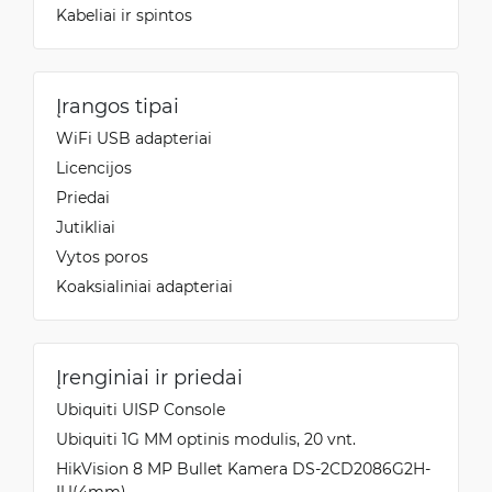
Kabeliai ir spintos
Įrangos tipai
WiFi USB adapteriai
Licencijos
Priedai
Jutikliai
Vytos poros
Koaksialiniai adapteriai
Įrenginiai ir priedai
Ubiquiti UISP Console
Ubiquiti 1G MM optinis modulis, 20 vnt.
HikVision 8 MP Bullet Kamera DS-2CD2086G2H-
IU(4mm)