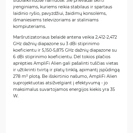
šiuolaikiniuose namuose. Šie prievadai skirti
įrenginiams, kuriems reikia stabilaus ir spartaus
laidinio ryšio, pavyzdžiui, žaidimų konsolėms,
išmaniesiems televizoriams ar staliniams
kompiuteriams.
Maršrutizatoriaus belaidė antena veikia 2,412-2,472
GHz dažnių diapazone su 3 dBi stiprinimo
koeficientu ir 5,150-5,875 GHz dažnių diapazone su
6 dBi stiprinimo koeficientu. Dėl tokios plačios
aprėpties AmpliFi Alien gali pašalinti tuščias vietas
ir užtikrinti tvirtą ir platų tinklą, apimantį įspūdingą
278 m² plotą. Be išskirtinio našumo, AmpliFi Alien
suprojektuotas atsižvelgiant į efektyvumą - jo
maksimalus suvartojamos energijos kiekis yra 35
W.