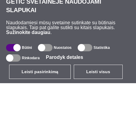
GETIC SVETAINĖJE NAUDOJAMI
SLAPUKAI
Naudodamiesi mūsų svetaine sutinkate su būtinais
slapukais. Taip pat galite sutikti su kitais slapukais.
Sužinokite daugiau
.
Būtini
Nuostatos
Statistika
Parodyk detales
Rinkodara
Leisti pasirinkimą
Leisti visus
LT
EUR
su PVM 21%
,
Lietuva
Katalogas
Apie mus