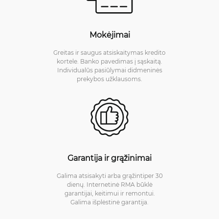
Mokėjimai
Greitas ir saugus atsiskaitymas kredito
kortele. Banko pavedimas į sąskaitą.
Individualūs pasiūlymai didmeninės
prekybos užklausoms.
Garantija ir grąžinimai
Galima atsisakyti arba grąžintiper 30
dienų. Internetinė RMA būklė
garantijai, keitimui ir remontui.
Galima išplėstinė garantija.