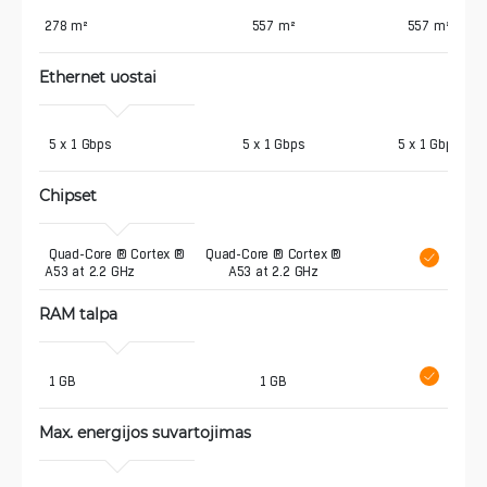
278 m²
557 m²
557 m²
Ethernet uostai
 5 x 1 Gbps
5 x 1 Gbps
5 x 1 Gbps
Chipset
 Quad-Core ® Cortex ® 
Quad-Core ® Cortex ®
A53 at 2.2 GHz
A53 at 2.2 GHz
RAM talpa
 1 GB
1 GB
Max. energijos suvartojimas 