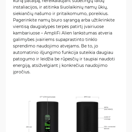
kurią patalpą, nereikalaujant sudėtingų laidų
instaliacijos, ir atitinka šiuolaikinių namų ūkių,
siekiančių našumo ir pritaikomumo, poreikius.
Pagerinkite namų biuro sąrangą arba užtikrinkite
vientisą daugialypės terpės patirtį įvairiuose
kambariuose – AmpliFi Alien lankstumas atveria
galimybes įvairiems supaprastinto tinklo
sprendimo naudojimo atvejams. Be to, jo
automatinio išjungimo funkcija suteikia daugiau
patogumo ir leidžia be rūpesčių ir taupiai naudoti
energiją, atsižvelgiant į konkrečius naudojimo
įpročius.