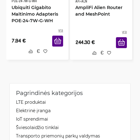
POE-24-7W-G-WH
AFi-ALN
Ubiquiti Gigabito
AmpliFi Alien Router
Maitinimo Adapteris
and MeshPoint
POE-24-7W-G-WH
yra
yra
7.94
€
244.30
€
Pagrindinės kategorijos
LTE produktai
Elektrinė įranga
IoT sprendimai
Šviesolaidžio tinklai
Transporto priemonių parkų valdymas