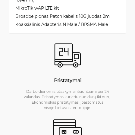
MikroTik wAP LTE kit
Broadbe plonas Patch kabelis 10G juodas 2m
Koaksialinis Adapteris N Male / RPSMA Male
Pristatymai
Darbo dienomis užsakymai išsiunčiami per 24
valandas. Pristatymas kurjeriu nuo durų iki durų.
Ekonomiškas pristatymas į paštomatus
visoje Lietuvos teritorijoje.