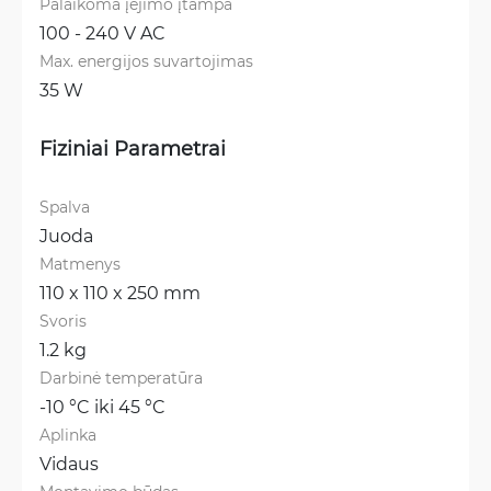
Palaikoma įėjimo įtampa
100 - 240 V AC
Max. energijos suvartojimas
35 W
Fiziniai Parametrai
Spalva
Juoda
Matmenys
110 x 110 x 250 mm
Svoris
1.2 kg
Darbinė temperatūra
-10 °C iki 45 °C
Aplinka
Vidaus