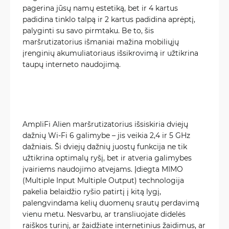
pagerina jūsų namų estetiką, bet ir 4 kartus
padidina tinklo talpą ir 2 kartus padidina aprėptį,
palyginti su savo pirmtaku. Be to, šis
maršrutizatorius išmaniai mažina mobiliųjų
įrenginių akumuliatoriaus išsikrovimą ir užtikrina
taupų interneto naudojimą.
AmpliFi Alien maršrutizatorius išsiskiria dviejų
dažnių Wi-Fi 6 galimybe – jis veikia 2,4 ir 5 GHz
dažniais. Ši dviejų dažnių juostų funkcija ne tik
užtikrina optimalų ryšį, bet ir atveria galimybes
įvairiems naudojimo atvejams. Įdiegta MIMO
(Multiple Input Multiple Output) technologija
pakelia belaidžio ryšio patirtį į kitą lygį,
palengvindama kelių duomenų srautų perdavimą
vienu metu. Nesvarbu, ar transliuojate didelės
raiškos turinį, ar žaidžiate internetinius žaidimus, ar