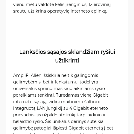
vienu metu valdote kelis įrenginius, 12 erdvinių
srautų užtikrina operatyvią interneto aplinką.
Lanksčios sąsajos sklandžiam ryšiui
užtikrinti
AmpliFi Alien išsiskiria ne tik galingomis
galimybėmis, bet ir lankstumu, todėl yra
universalus sprendimas šiuolaikiniams ryšio
poreikiams tenkinti. Turėdamas vieną Gigabit
interneto sąsają, vidinį maitinimo šaltinį ir
integruotą LAN jungiklį su 4 Gigabit eterneto
prievadais, jis užpildo atotrūkį tarp laidinio ir
belaidžio ryšio. Šis unikalus derinys suteikia
galimybę patogiai išplėsti Gigabit eternetą į bet