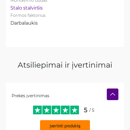
Montavimo būdas
Stalo stalviršis
Formos faktorius
Darbalaukis
Atsiliepimai ir įvertinimai
Prekės įvertinimas
5
/ 5
įvertinti produktą