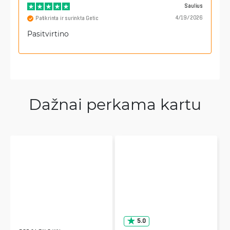
Saulius
4/19/2026
Patikrinta ir surinkta Getic
Pasitvirtino
Dažnai perkama kartu
5.0