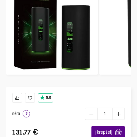
5.0
nėra
?
€
131.77
Į krepšelį