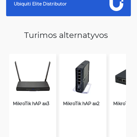
Ubiquiti Elite Distributor
Turimos alternatyvos
MikroTik hAP ax3
MikroTik hAP ax2
MikroTik h