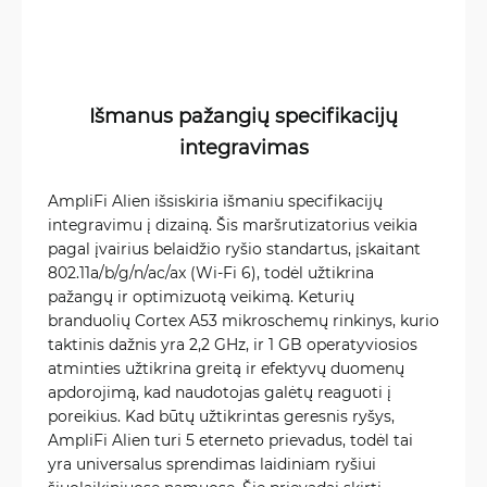
Išmanus pažangių specifikacijų
integravimas
AmpliFi Alien išsiskiria išmaniu specifikacijų
integravimu į dizainą. Šis maršrutizatorius veikia
pagal įvairius belaidžio ryšio standartus, įskaitant
802.11a/b/g/n/ac/ax (Wi-Fi 6), todėl užtikrina
pažangų ir optimizuotą veikimą. Keturių
branduolių Cortex A53 mikroschemų rinkinys, kurio
taktinis dažnis yra 2,2 GHz, ir 1 GB operatyviosios
atminties užtikrina greitą ir efektyvų duomenų
apdorojimą, kad naudotojas galėtų reaguoti į
poreikius. Kad būtų užtikrintas geresnis ryšys,
AmpliFi Alien turi 5 eterneto prievadus, todėl tai
yra universalus sprendimas laidiniam ryšiui