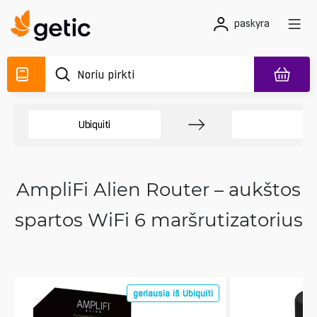
paskyra
Ubiquiti
Am
AmpliFi Alien Router – aukštos
spartos WiFi 6 maršrutizatorius
geriausia iš Ubiquiti