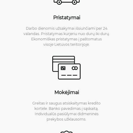
Pristatymai
Darbo dienomis užsakymai išsiunčiami per 24
valandas. Pristatymas kurjeriu nuo durų iki durų.
Ekonomiškas pristatymas į paštomatus
visoje Lietuvos teritorijoje.
Mokėjimai
Greitas ir saugus atsiskaitymas kredito
kortele. Banko pavedimas į sąskaitą.
Individualūs pasiūlymai didmeninės
prekybos užklausoms.