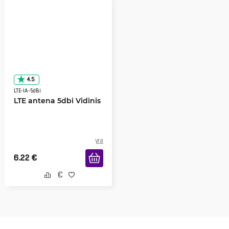
4.5
LTE-IA-5dBi
LTE antena 5dbi Vidinis
yra
6.22
€