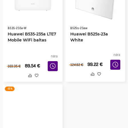
B535-235a-W
B525s-23aw
Huawei B535-235a LTE7
Huawei B525s-23a
Mobile WiFi baltas
White
nėra
nėra
99.22
€
124.82
€
89.54
€
103.35
€
-21 %