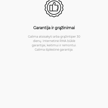
Garantija ir grąžinimai
Galima atsisakyti arba grąžintiper 30
dienų. Internetinė RMA būklė
garantijai, keitimui ir remontui.
Galima išplėstinė garantija.