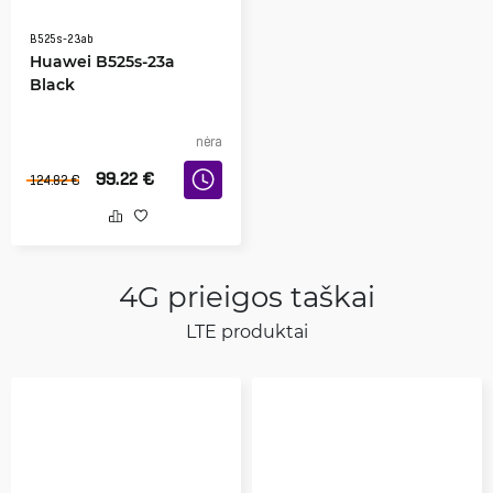
B525s-23ab
Huawei B525s-23a
Black
nėra
99.22
€
124.82
€
4G prieigos taškai
LTE produktai