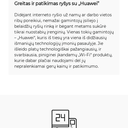
Greitas ir patikimas ryšys su „Huawei“
Didėjant interneto ryšio už namų ar darbo vietos
ribų poreikiui, nemažai gamintojų įsiliejo į
belaidžių ryšių rinką ir bėgant metams sukūrė
tikrai nuostabių įrenginių. Vienas tokių gamintojų
– „Huawei“, kuris iš tiesų yra viena iš didžiausių
išmaniųjų technologijų įmonių pasaulyje. Jie
išleido platų technologiškai pažangiausių, ir
svarbiausia, piniginei įkandamų „Wi-Fi“ produktų,
kurie dabar plačiai naudojami dėl jų
nepralenkiamai gerų kainų ir patikimumo.