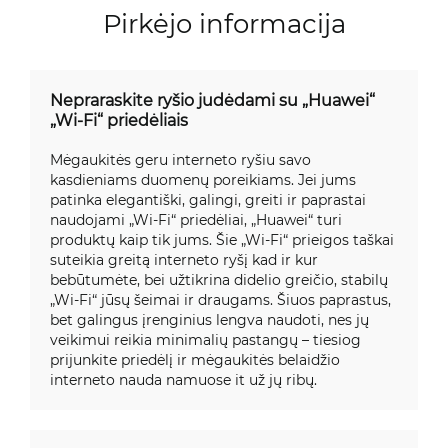
Pirkėjo informacija
Nepraraskite ryšio judėdami su „Huawei“
„Wi-Fi“ priedėliais
Mėgaukitės geru interneto ryšiu savo
kasdieniams duomenų poreikiams. Jei jums
patinka elegantiški, galingi, greiti ir paprastai
naudojami „Wi-Fi“ priedėliai, „Huawei“ turi
produktų kaip tik jums. Šie „Wi-Fi“ prieigos taškai
suteikia greitą interneto ryšį kad ir kur
bebūtumėte, bei užtikrina didelio greičio, stabilų
„Wi-Fi“ jūsų šeimai ir draugams. Šiuos paprastus,
bet galingus įrenginius lengva naudoti, nes jų
veikimui reikia minimalių pastangų – tiesiog
prijunkite priedėlį ir mėgaukitės belaidžio
interneto nauda namuose it už jų ribų.