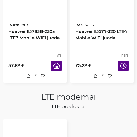
E5783B-230a
E5577-320-B
Huawei E5783B-230a
Huawei E5577-320 LTE4
LTE7 Mobile WiFi juoda
Mobile WiFi juoda
yra
nėra
57.92
€
73.22
€
LTE modemai
LTE produktai