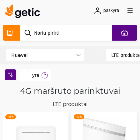
paskyra
yra
?
4G maršruto parinktuvai
LTE produktai
-13 %
-21 %