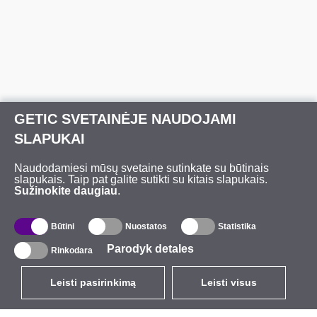
GETIC SVETAINĖJE NAUDOJAMI
SLAPUKAI
Naudodamiesi mūsų svetaine sutinkate su būtinais
slapukais. Taip pat galite sutikti su kitais slapukais.
Sužinokite daugiau
.
Būtini
Nuostatos
Statistika
Parodyk detales
Rinkodara
Leisti pasirinkimą
Leisti visus