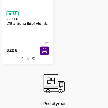
4.5
LTE-IA-5dBi
LTE antena 5dbi Vidinis
yra
6.22
€
Pristatymai