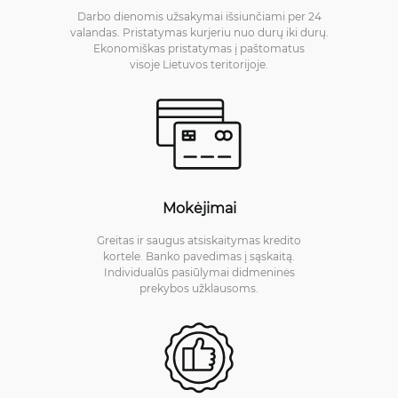
Darbo dienomis užsakymai išsiunčiami per 24
valandas. Pristatymas kurjeriu nuo durų iki durų.
Ekonomiškas pristatymas į paštomatus
visoje Lietuvos teritorijoje.
Mokėjimai
Greitas ir saugus atsiskaitymas kredito
kortele. Banko pavedimas į sąskaitą.
Individualūs pasiūlymai didmeninės
prekybos užklausoms.