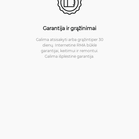
Garantija ir grąžinimai
Galima atsisakyti arba grąžintiper 30
dienų. Internetinė RMA būklė
garantijai, keitimui ir remontui.
Galima išplėstinė garantija.