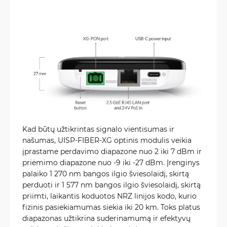
Kad būtų užtikrintas signalo vientisumas ir
našumas, UISP-FIBER-XG optinis modulis veikia
įprastame perdavimo diapazone nuo 2 iki 7 dBm ir
priėmimo diapazone nuo -9 iki -27 dBm. Įrenginys
palaiko 1 270 nm bangos ilgio šviesolaidį, skirtą
perduoti ir 1 577 nm bangos ilgio šviesolaidį, skirtą
priimti, laikantis koduotos NRZ linijos kodo, kurio
fizinis pasiekiamumas siekia iki 20 km. Toks platus
diapazonas užtikrina suderinamumą ir efektyvų