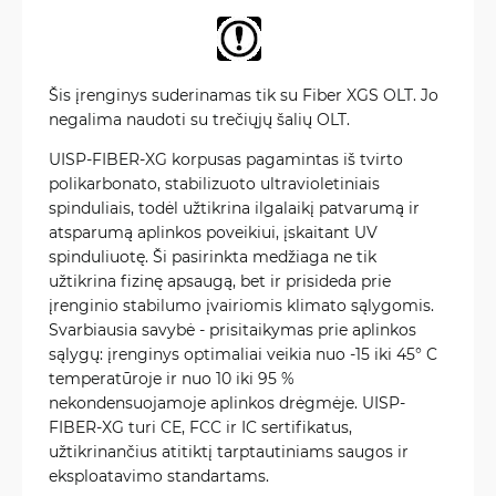
Šis įrenginys suderinamas tik su Fiber XGS OLT. Jo
negalima naudoti su trečiųjų šalių OLT.
UISP-FIBER-XG korpusas pagamintas iš tvirto
polikarbonato, stabilizuoto ultravioletiniais
spinduliais, todėl užtikrina ilgalaikį patvarumą ir
atsparumą aplinkos poveikiui, įskaitant UV
spinduliuotę. Ši pasirinkta medžiaga ne tik
užtikrina fizinę apsaugą, bet ir prisideda prie
įrenginio stabilumo įvairiomis klimato sąlygomis.
Svarbiausia savybė - prisitaikymas prie aplinkos
sąlygų: įrenginys optimaliai veikia nuo -15 iki 45° C
temperatūroje ir nuo 10 iki 95 %
nekondensuojamoje aplinkos drėgmėje. UISP-
FIBER-XG turi CE, FCC ir IC sertifikatus,
užtikrinančius atitiktį tarptautiniams saugos ir
eksploatavimo standartams.