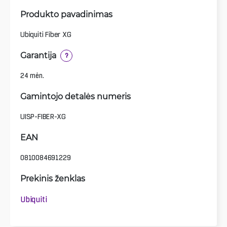
Produkto pavadinimas
Ubiquiti Fiber XG
Garantija
?
24 mėn.
Gamintojo detalės numeris
UISP-FIBER-XG
EAN
0810084691229
Prekinis ženklas
Ubiquiti