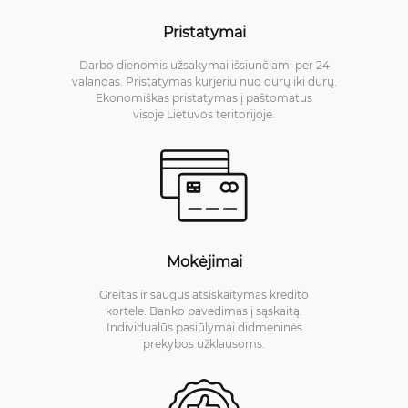
Pristatymai
Darbo dienomis užsakymai išsiunčiami per 24
valandas. Pristatymas kurjeriu nuo durų iki durų.
Ekonomiškas pristatymas į paštomatus
visoje Lietuvos teritorijoje.
Mokėjimai
Greitas ir saugus atsiskaitymas kredito
kortele. Banko pavedimas į sąskaitą.
Individualūs pasiūlymai didmeninės
prekybos užklausoms.