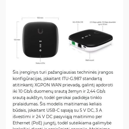
Šis įrenginys turi pažangiausias techninės įrangos
konfigūracijas, įskaitant ITU-G.987 standartą
atitinkantį XGPON WAN prievadą, galintį apdoroti
iki 10 Gb/s duomenų srautą žemyn ir 2,44 Gb/s
srautą aukštyn, todėl gerokai padidėja tinklo
pralaidumas. Šis modelis maitinamas keliais
būdais, įskaitant USB-C sąsają su 5 V DC, 3 A
išvestimi ir 24 V DC pasyviąją maitinimo per
Ethernet (PoE) jungtį, todėl suteikiama galimybė