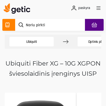
paskyra
Ubiquiti
Optinis pluo
Ubiquiti Fiber XG – 10G XGPON
šviesolaidinis įrenginys UISP