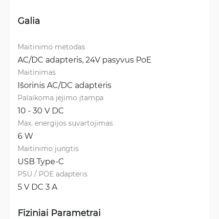
Galia
Maitinimo metodas
AC/DC adapteris, 
24V pasyvus PoE
Maitinimas
Išorinis AC/DC adapteris
Palaikoma įėjimo įtampa
10 - 30 V DC
Max. energijos suvartojimas
6 W
Maitinimo jungtis
USB Type-C
PSU / POE adapteris
5 V DC 3 A
Fiziniai Parametrai