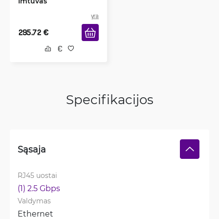
Imtuvas
yra
295.72
€
Specifikacijos
Sąsaja
RJ45 uostai
(1) 2.5 Gbps
Valdymas
Ethernet