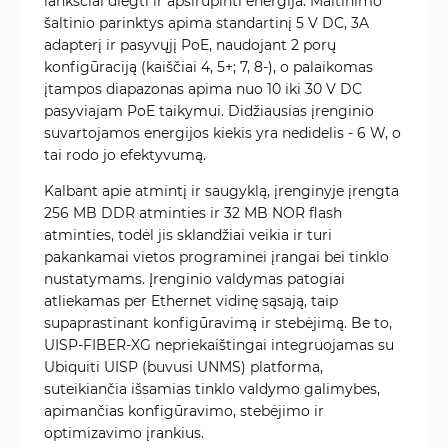
lanksčiai diegti ir apsirūpinti energija. Maitinimo
šaltinio parinktys apima standartinį 5 V DC, 3A
adapterį ir pasyvųjį PoE, naudojant 2 porų
konfigūraciją (kaiščiai 4, 5+; 7, 8-), o palaikomas
įtampos diapazonas apima nuo 10 iki 30 V DC
pasyviajam PoE taikymui. Didžiausias įrenginio
suvartojamos energijos kiekis yra nedidelis - 6 W, o
tai rodo jo efektyvumą.
Kalbant apie atmintį ir saugyklą, įrenginyje įrengta
256 MB DDR atminties ir 32 MB NOR flash
atminties, todėl jis sklandžiai veikia ir turi
pakankamai vietos programinei įrangai bei tinklo
nustatymams. Įrenginio valdymas patogiai
atliekamas per Ethernet vidinę sąsają, taip
supaprastinant konfigūravimą ir stebėjimą. Be to,
UISP-FIBER-XG nepriekaištingai integruojamas su
Ubiquiti UISP (buvusi UNMS) platforma,
suteikiančia išsamias tinklo valdymo galimybes,
apimančias konfigūravimo, stebėjimo ir
optimizavimo įrankius.