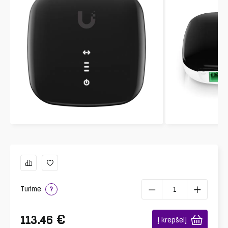
Turime
?
€
113.46
Į krepšelį