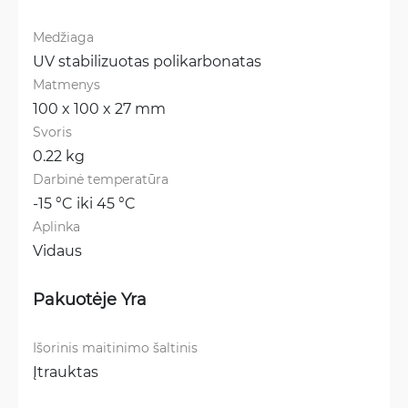
Medžiaga
UV stabilizuotas polikarbonatas
Matmenys
100 x 100 x 27 mm
Svoris
0.22 kg
Darbinė temperatūra
-15 °C iki 45 °C
Aplinka
Vidaus
Pakuotėje Yra
Išorinis maitinimo šaltinis
Įtrauktas