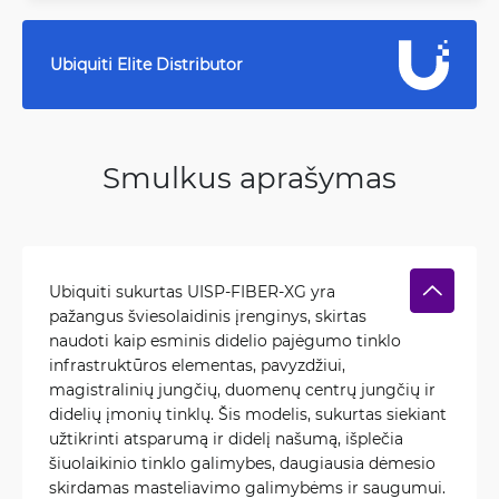
Ubiquiti Elite Distributor
Smulkus aprašymas
Ubiquiti sukurtas UISP-FIBER-XG yra
pažangus šviesolaidinis įrenginys, skirtas
naudoti kaip esminis didelio pajėgumo tinklo
infrastruktūros elementas, pavyzdžiui,
magistralinių jungčių, duomenų centrų jungčių ir
didelių įmonių tinklų. Šis modelis, sukurtas siekiant
užtikrinti atsparumą ir didelį našumą, išplečia
šiuolaikinio tinklo galimybes, daugiausia dėmesio
skirdamas masteliavimo galimybėms ir saugumui.