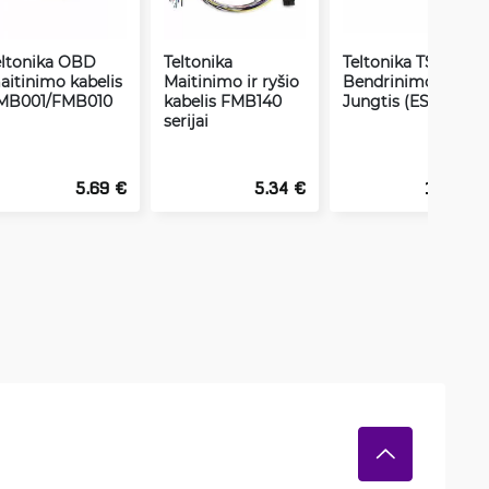
eltonika OBD
Teltonika
Teltonika TST100
aitinimo kabelis
Maitinimo ir ryšio
Bendrinimo
MB001/FMB010
kabelis FMB140
Jungtis (ES2)
serijai
5.69 €
5.34 €
12.44 €