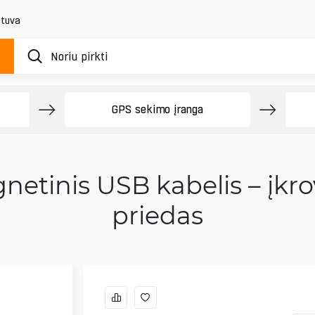
etuva
GPS sekimo įranga
etinis USB kabelis – įkr
priedas