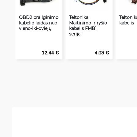
OBD2 prailginimo
Teltonika
Teltoni
kabelio laidas nuo
Maitinimo ir ryšio
kabelis
vieno-iki-dviejų
kabelis FMB1
serijai
12.44 €
4.03 €