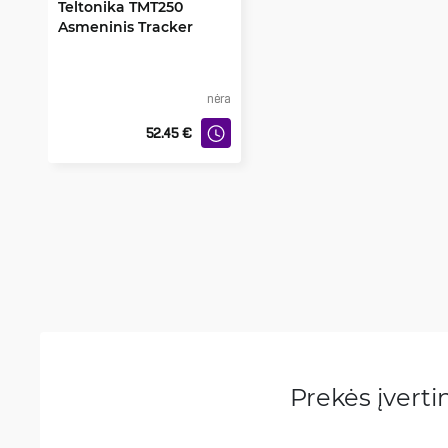
Teltonika TMT250
Asmeninis Tracker
nėra
52.45
€
Prekės įvert