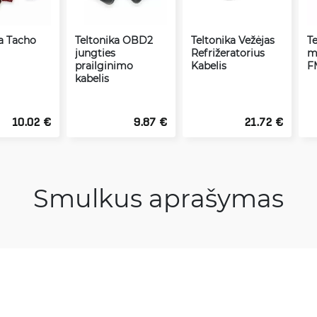
ka Tacho
Teltonika OBD2
Teltonika Vežėjas
T
jungties
Refrižeratorius
m
prailginimo
Kabelis
F
kabelis
10.02 €
9.87 €
21.72 €
Smulkus aprašymas