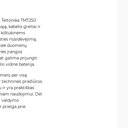
s Teltonika TMT250
ą, kabelis greitai ir
s kištukinėms
ties nusidėvėjimą,
, tiek duomenų
nės įrangos
pat galima prijungti
o vidinė baterija.
dmenį per visą
 techninės priežiūros.
ir yra praktiškas
eniam naudojimui. Dėl
ko valdymo
 prieiga prie