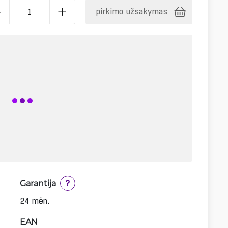
pirkimo užsakymas
Garantija
?
24 mėn.
EAN