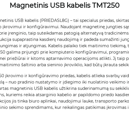
Magnetinis USB kabelis TMT250
tinis USB kabelis (PRIEDASL8G) – tai specialus priedas, skirta
 įkrovimui ir konfigūravimui. Naudojant magnetinę jungties sąsaj
a prie įrenginio, taip suteikdamas patogią alternatyvą tradicinėm
ukcija supaprastina kasdienį naudojimą ir padeda sumažinti jung
ijungimas ir atjungimas. Kabelis palaiko tiek maitinimo tiekimą
50 galima prijungti prie kompiuterio konfigūravimui, programi
ei priežiūrai ir kitoms aptarnavimo operacijoms atlikti. Jį taip 
tinimo šaltinio arba sieninio įkroviklio, kad būtų įkrauta sekikli
0 įkrovimo ir konfigūravimo priedas, kabelis atlieka svarbų vai
lą – nuo pradinio nustatymo ir įdiegimo iki nuolatinio veikimo ir
rtas magnetinis USB kabelis užtikrina suderinamumą su sekikliu 
s, kuriems reikia atsarginio kabelio ar papildomo priedo kasdi
ijos jis tinka biuro aplinkai, naudojimui lauke, transporto par
io sekimo sprendimams, kur reikalingas patikimas įkrovimas ir