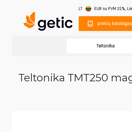
LT
EUR
su PVM 21%
,
Li
prekių katalogas
Teltonika
Teltonika TMT250 magn