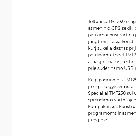
Teltonika TMT250 magne
asmeninio GPS sekiklio
patikimai prisitvirtin
jungtims. Tokia konstr
kurį sukelia dažnas pr
perdavimą, todėl TMT2
atnaujinimams, technin
prie suderinamo USB mai
Kaip pagrindinis TMT25
įrenginio gyvavimo cik
Specialiai TMT250 suku
sprendimas vartotojam
kompaktiškos konstrukc
programoms ir asmenin
įrenginio.