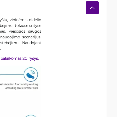
šiu, vidinėmis didelio
ėjimui tokiose srityse
as, viešosios saugos
o naudojimo scenarijus.
stebėjimui. Naudojant
.
e palaikomas 2G ryšys.