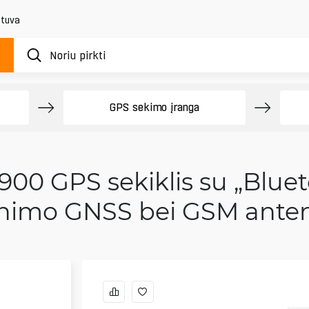
etuva
GPS sekimo įranga
00 GPS sekiklis su „Blueto
rinimo GNSS bei GSM ante