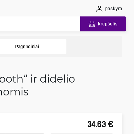
paskyra
krepšelis
Pagrindiniai
oth“ ir didelio
nomis
34.63
€