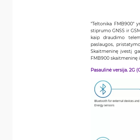
"Teltonika FMB900" yr
stiprumo GNSS ir GSM 
kaip draudimo telem
paslaugos, pristatymo 
Skaitmeninę įvestį g
FMB900 skaitmeninę iš
Pasaulinė versija. 2G (