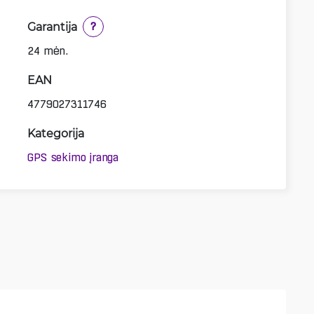
Garantija
?
24 mėn.
EAN
4779027311746
Kategorija
GPS sekimo įranga