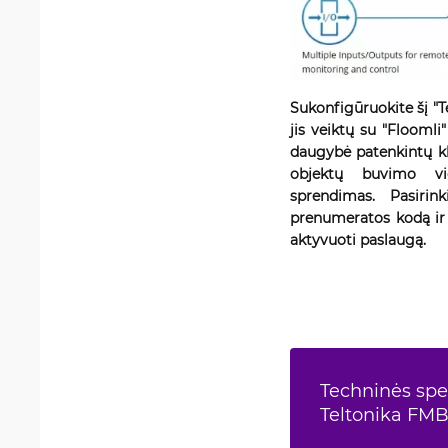
Sukonfigūruokite šį "T
jis veiktų su "Flooml
daugybė patenkintų kl
objektų buvimo vi
sprendimas. Pasirin
prenumeratos kodą ir 
aktyvuoti paslaugą.
Techninės spec
Teltonika FM