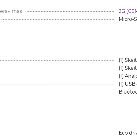
neravimas
2G (GS
Micro-
(1) Skai
(1) Skai
(1) Anal
(1) USB
Blueto
Eco driv