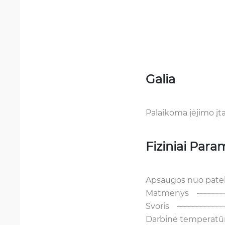
Galia
Palaikoma įėjimo į
Fiziniai Para
Apsaugos nuo pate
Matmenys
Svoris
Darbinė temperatū