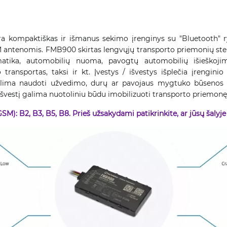
a kompaktiškas ir išmanus sekimo įrenginys su "Bluetooth" ry
antenomis. FMB900 skirtas lengvųjų transporto priemonių steb
atika, automobilių nuoma, pavogtų automobilių išieškojim
transportas, taksi ir kt. Įvestys / išvestys išplečia įrengini
alima naudoti užvedimo, durų ar pavojaus mygtuko būsenos 
vestį galima nuotoliniu būdu imobilizuoti transporto priemonę
GSM): B2, B3, B5, B8. Prieš užsakydami patikrinkite, ar jūsų šalyj