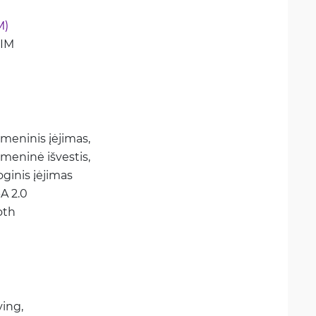
M)
SIM
tmeninis įėjimas, 
tmeninė išvestis, 
oginis įėjimas
-A 2.0
oth
ing, 