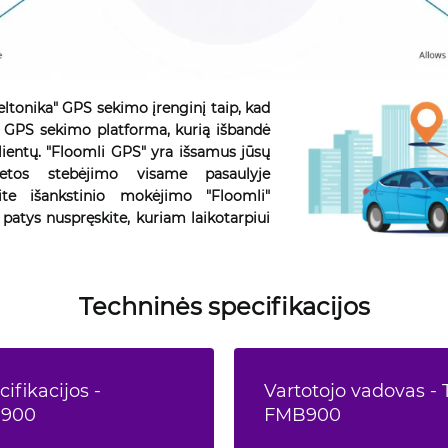
eltonika" GPS sekimo įrenginį taip, kad
i" GPS sekimo platforma, kurią išbandė
ientų. "Floomli GPS" yra išsamus jūsų
etos stebėjimo visame pasaulyje
kite išankstinio mokėjimo "Floomli"
patys nuspręskite, kuriam laikotarpiui
Techninės specifikacijos
ifikacijos -
Vartotojo vadovas - 
B900
FMB900