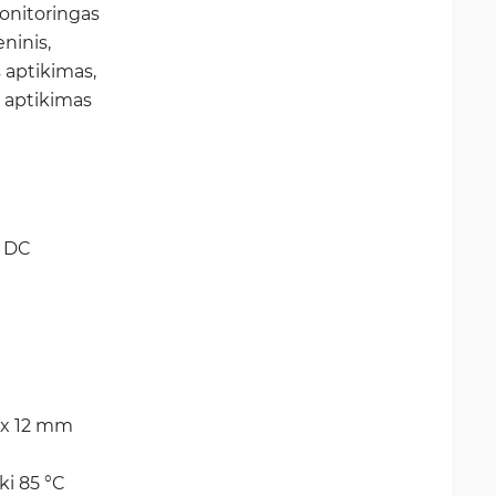
nitoringas 
ninis, 
s aptikimas, 
 aptikimas
V DC
 x 12 mm
ki 85 °C