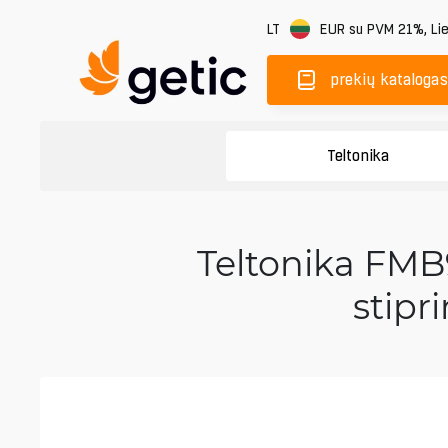
LT
EUR
su PVM 21%
,
Li
prekių katalogas
Teltonika
Teltonika FMB9
stip