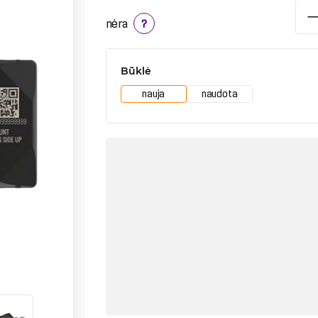
nėra
?
Būklė
nauja
naudota