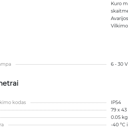
Kuro mo
skaitme
Avarijo
Vilkimo
tampa
6 - 30 
metrai
kimo kodas
IP54
79 x 43
0.05 kg
ra
-40 °C i