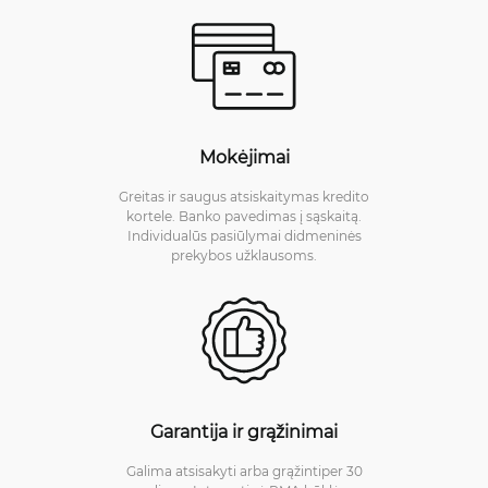
Mokėjimai
Greitas ir saugus atsiskaitymas kredito
kortele. Banko pavedimas į sąskaitą.
Individualūs pasiūlymai didmeninės
prekybos užklausoms.
Garantija ir grąžinimai
Galima atsisakyti arba grąžintiper 30