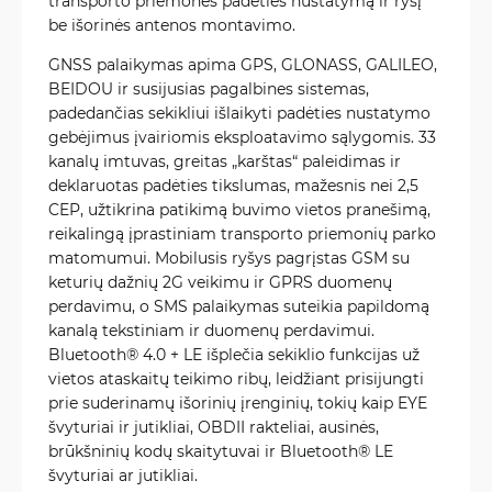
transporto priemonės padėties nustatymą ir ryšį
be išorinės antenos montavimo.
GNSS palaikymas apima GPS, GLONASS, GALILEO,
BEIDOU ir susijusias pagalbines sistemas,
padedančias sekikliui išlaikyti padėties nustatymo
gebėjimus įvairiomis eksploatavimo sąlygomis. 33
kanalų imtuvas, greitas „karštas“ paleidimas ir
deklaruotas padėties tikslumas, mažesnis nei 2,5
CEP, užtikrina patikimą buvimo vietos pranešimą,
reikalingą įprastiniam transporto priemonių parko
matomumui. Mobilusis ryšys pagrįstas GSM su
keturių dažnių 2G veikimu ir GPRS duomenų
perdavimu, o SMS palaikymas suteikia papildomą
kanalą tekstiniam ir duomenų perdavimui.
Bluetooth® 4.0 + LE išplečia sekiklio funkcijas už
vietos ataskaitų teikimo ribų, leidžiant prisijungti
prie suderinamų išorinių įrenginių, tokių kaip EYE
švyturiai ir jutikliai, OBDII rakteliai, ausinės,
brūkšninių kodų skaitytuvai ir Bluetooth® LE
švyturiai ar jutikliai.