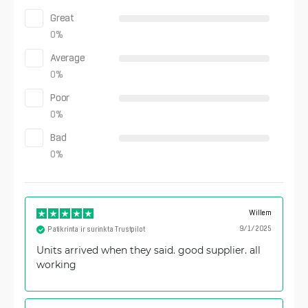
Great
0
%
Average
0
%
Poor
0
%
Bad
0
%
Willem
9/1/2025
Patikrinta ir surinkta Trustpilot
Units arrived when they said. good supplier. all
working