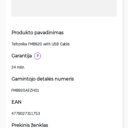
Produkto pavadinimas
Teltonika FMB920 with USB Cable
Garantija
?
24 mėn.
Gamintojo detalės numeris
FMB920AEZH01
EAN
4779027311753
Prekinis ženklas