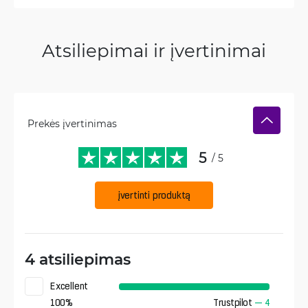
Atsiliepimai ir įvertinimai
Prekės įvertinimas
5
/ 5
įvertinti produktą
4 atsiliepimas
Excellent
100
%
Trustpilot
—
4