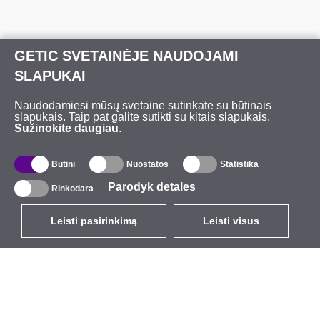
GETIC SVETAINĖJE NAUDOJAMI
SLAPUKAI
Naudodamiesi mūsų svetaine sutinkate su būtinais
slapukais. Taip pat galite sutikti su kitais slapukais.
Sužinokite daugiau
.
Būtini
Nuostatos
Statistika
Parodyk detales
Rinkodara
Leisti pasirinkimą
Leisti visus
LT
EUR
su PVM 21%
,
Lietuva