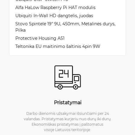
Alfa HaLow Raspberry Pi HAT modulis
Ubiquiti In-Wall HD dangtelis, juodas
Stovo Spintelė 19" 9U, 450mm, Metalinės durys,
Pilka
Protective Housing A51
Teltonika EU maitinimo šaltinis 4pin 9W
Pristatymai
Darbo dienomis užsakymai išsiunčiami per 24
valandas. Pristatymas kurjeriu nuo durų iki durų.
Ekonomiškas pristatymas į paštomatus
visoje Lietuvos teritorijoje.