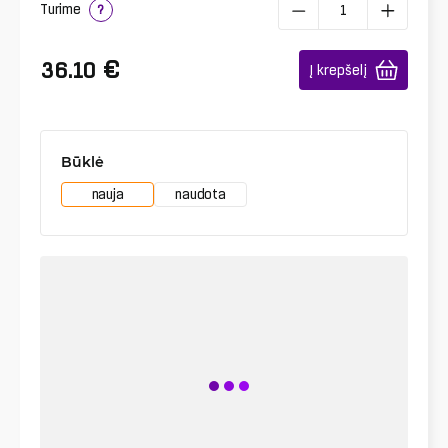
Turime
?
€
36.10
Į krepšelį
Būklė
nauja
naudota