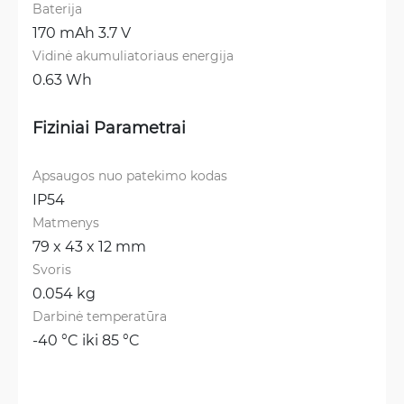
Baterija
170 mAh 3.7 V
Vidinė akumuliatoriaus energija
0.63 Wh
Fiziniai Parametrai
Apsaugos nuo patekimo kodas
IP54
Matmenys
79 x 43 x 12 mm
Svoris
0.054 kg
Darbinė temperatūra
-40 °C iki 85 °C