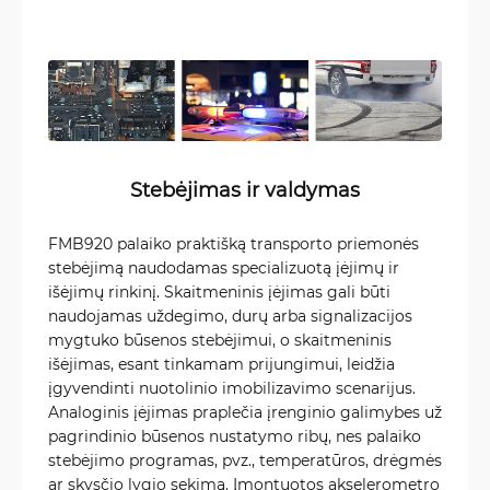
Stebėjimas ir valdymas
FMB920 palaiko praktišką transporto priemonės
stebėjimą naudodamas specializuotą įėjimų ir
išėjimų rinkinį. Skaitmeninis įėjimas gali būti
naudojamas uždegimo, durų arba signalizacijos
mygtuko būsenos stebėjimui, o skaitmeninis
išėjimas, esant tinkamam prijungimui, leidžia
įgyvendinti nuotolinio imobilizavimo scenarijus.
Analoginis įėjimas praplečia įrenginio galimybes už
pagrindinio būsenos nustatymo ribų, nes palaiko
stebėjimo programas, pvz., temperatūros, drėgmės
ar skysčio lygio sekimą. Įmontuotos akselerometro