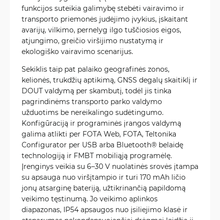
funkcijos suteikia galimybę stebėti vairavimo ir
transporto priemonės judėjimo įvykius, įskaitant
avarijų, vilkimo, pernelyg ilgo tuščiosios eigos,
atjungimo, greičio viršijimo nustatymą ir
ekologiško vairavimo scenarijus.
Sekiklis taip pat palaiko geografinės zonos,
kelionės, trukdžių aptikimą, GNSS degalų skaitiklį ir
DOUT valdymą per skambutį, todėl jis tinka
pagrindinėms transporto parko valdymo
užduotims be nereikalingo sudėtingumo.
Konfigūraciją ir programinės įrangos valdymą
galima atlikti per FOTA Web, FOTA, Teltonika
Configurator per USB arba Bluetooth® belaidę
technologiją ir FMBT mobiliąją programėlę.
Įrenginys veikia su 6–30 V nuolatinės srovės įtampa
su apsauga nuo viršįtampio ir turi 170 mAh ličio
jonų atsarginę bateriją, užtikrinančią papildomą
veikimo tęstinumą. Jo veikimo aplinkos
diapazonas, IP54 apsaugos nuo įsiliejimo klasė ir