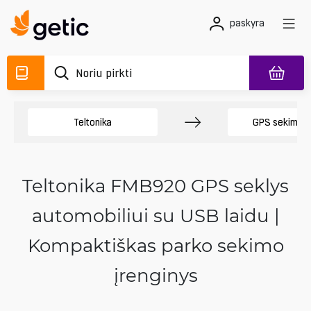
paskyra
Teltonika
GPS sekimo į
Teltonika FMB920 GPS seklys
automobiliui su USB laidu |
Kompaktiškas parko sekimo
įrenginys