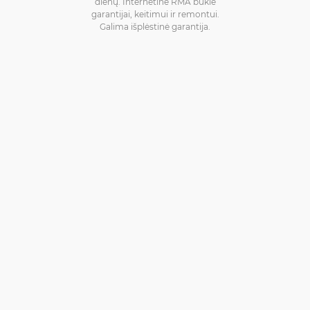
dienų. Internetinė RMA būklė
garantijai, keitimui ir remontui.
Galima išplėstinė garantija.