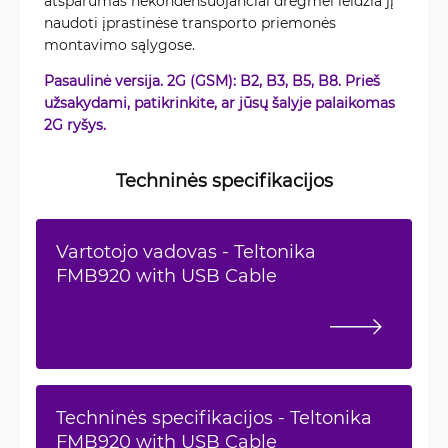
atsparumas nekondensuojančiai drėgmei leidžia jį
naudoti įprastinėse transporto priemonės
montavimo sąlygose.
Pasaulinė versija. 2G (GSM): B2, B3, B5, B8. Prieš
užsakydami, patikrinkite, ar jūsų šalyje palaikomas
2G ryšys.
Techninės specifikacijos
Vartotojo vadovas - Teltonika
FMB920 with USB Cable
Techninės specifikacijos - Teltonika
FMB920 with USB Cable