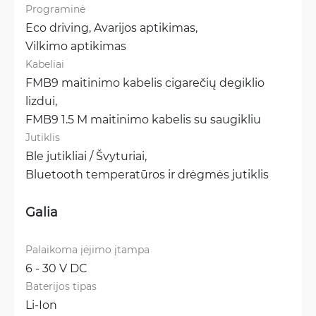
Programinė
Eco driving, 
Avarijos aptikimas, 
Vilkimo aptikimas
Kabeliai
FMB9 maitinimo kabelis cigarečių degiklio 
lizdui, 
FMB9 1.5 M maitinimo kabelis su saugikliu
Jutiklis
Ble jutikliai / Švyturiai, 
Bluetooth temperatūros ir drėgmės jutiklis
Galia
Palaikoma įėjimo įtampa
6 - 30 V DC
Baterijos tipas
Li-Ion