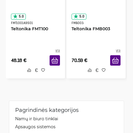
5.0
5.0
FMT1001A9S01
FMB003
Teltonika FMT100
Teltonika FMB003
yra
yra
48.18
€
70.59
€
Pagrindinės kategorijos
Namų ir biuro tinklai
Apsaugos sistemos