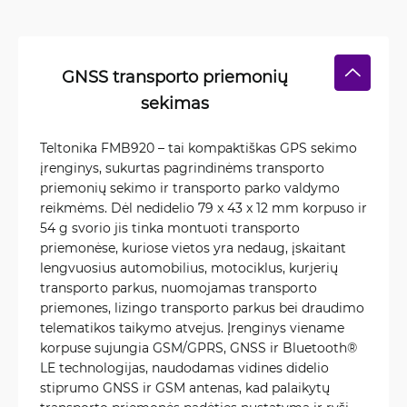
GNSS transporto priemonių
sekimas
Teltonika FMB920 – tai kompaktiškas GPS sekimo
įrenginys, sukurtas pagrindinėms transporto
priemonių sekimo ir transporto parko valdymo
reikmėms. Dėl nedidelio 79 x 43 x 12 mm korpuso ir
54 g svorio jis tinka montuoti transporto
priemonėse, kuriose vietos yra nedaug, įskaitant
lengvuosius automobilius, motociklus, kurjerių
transporto parkus, nuomojamas transporto
priemones, lizingo transporto parkus bei draudimo
telematikos taikymo atvejus. Įrenginys viename
korpuse sujungia GSM/GPRS, GNSS ir Bluetooth®
LE technologijas, naudodamas vidines didelio
stiprumo GNSS ir GSM antenas, kad palaikytų