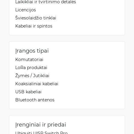
Laikikliai ir tvirtinimo detalės
Licencijos
Šviesolaidžio tinklai
Kabeliai ir spintos
Įrangos tipai
Komutatoriai
LoRa produktai
Žymės / Jutikliai
Koaksialiniai kabeliai
USB kabeliai
Bluetooth antenos
Įrenginiai ir priedai
Ubiquiti UISP Switch Pro