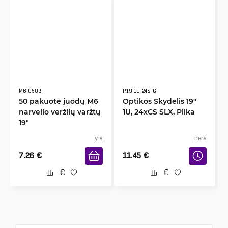
M6-C50B
P19-1U-24S-G
50 pakuotė juodų M6
Optikos Skydelis 19"
narvelio veržlių varžtų
1U, 24xCS SLX, Pilka
19"
yra
nėra
7.26
€
11.45
€