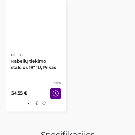
DSC19-1U-G
Kabelių tiekimo
stalčius 19" 1U, Pilkas
nėra
54.55
€
Specifikacijos