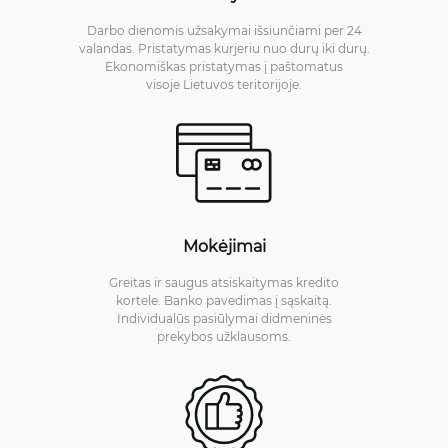
Darbo dienomis užsakymai išsiunčiami per 24
valandas. Pristatymas kurjeriu nuo durų iki durų.
Ekonomiškas pristatymas į paštomatus
visoje Lietuvos teritorijoje.
Mokėjimai
Greitas ir saugus atsiskaitymas kredito
kortele. Banko pavedimas į sąskaitą.
Individualūs pasiūlymai didmeninės
prekybos užklausoms.