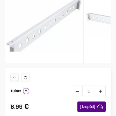
Turime
?
€
8.99
Į krepšelį