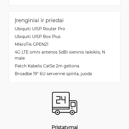
Įrenginiai ir priedai
Ubiquiti UISP Router Pro
Ubiquiti UISP Box Plus
MikroTik GPEN21
4G LTE omni antenos 5dBi sieninis laikiklis, N
male
Patch Kabelis Cat5e 2m geltona
Broadbe 19″ 6U serverinė spinta, juoda
Pristatymai