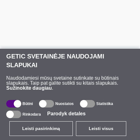
GETIC SVETAINĖJE NAUDOJAMI
SLAPUKAI
Naudodamiesi mūsų svetaine sutinkate su būtinais
slapukais. Taip pat galite sutikti su kitais slapukais.
Sužinokite daugiau
.
Būtini
Nuostatos
Statistika
Parodyk detales
Rinkodara
Leisti pasirinkimą
Leisti visus