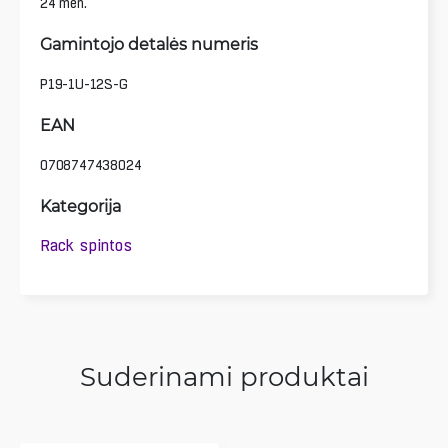
24 mėn.
Gamintojo detalės numeris
P19-1U-12S-G
EAN
0708747438024
Kategorija
Rack spintos
Suderinami produktai