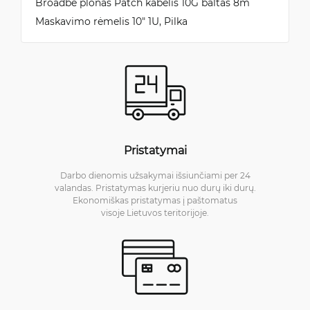
Broadbe plonas Patch kabelis 10G baltas 8m
Maskavimo rėmelis 10" 1U, Pilka
Pristatymai
Darbo dienomis užsakymai išsiunčiami per 24
valandas. Pristatymas kurjeriu nuo durų iki durų.
Ekonomiškas pristatymas į paštomatus
visoje Lietuvos teritorijoje.