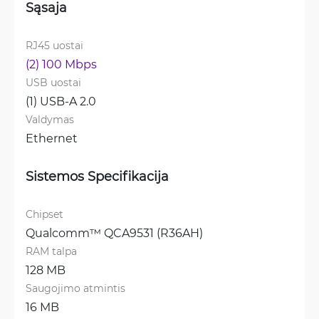
Sąsaja
RJ45 uostai
(2) 100 Mbps
USB uostai
(1) USB-A 2.0
Valdymas
Ethernet
Sistemos Specifikacija
Chipset
Qualcomm™ QCA9531 (R36AH)
RAM talpa
128 MB
Saugojimo atmintis
16 MB