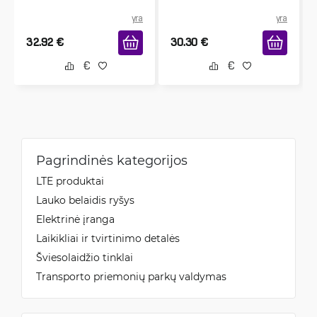
yra
yra
32.92
€
30.30
€
Pagrindinės kategorijos
LTE produktai
Lauko belaidis ryšys
Elektrinė įranga
Laikikliai ir tvirtinimo detalės
Šviesolaidžio tinklai
Transporto priemonių parkų valdymas