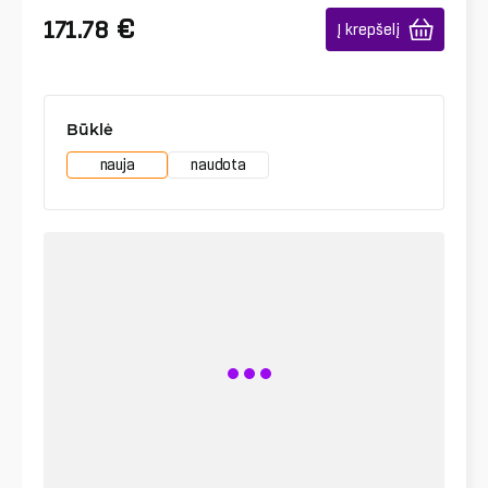
€
171.78
Į krepšelį
Būklė
nauja
naudota