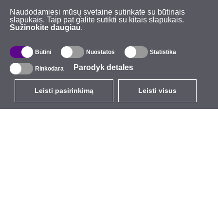
Naudodamiesi mūsų svetaine sutinkate su būtinais
slapukais. Taip pat galite sutikti su kitais slapukais.
Sužinokite daugiau
.
Būtini
Nuostatos
Statistika
Parodyk detales
Rinkodara
Leisti pasirinkimą
Leisti visus
LT
EUR
su PVM 21%
,
Lietuva
Katalogas
Apie mus
Lauko belaidis ryšys
Įmonė
Integruotos antenos
Kompanijos ženklas