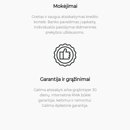
Mokėjimai
Greitas ir saugus atsiskaitymas kredito
kortele. Banko pavedimas į sąskaitą.
Individualūs pasiūlymai didmeninės
prekybos užklausoms.
Garantija ir grąžinimai
Galima atsisakyti arba grąžintiper 30
dienų. Internetinė RMA būklė
garantijai, keitimui ir remontui.
Galima išplėstinė garantija.