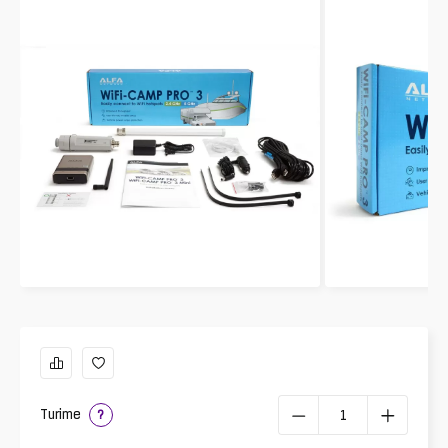
Turime
?