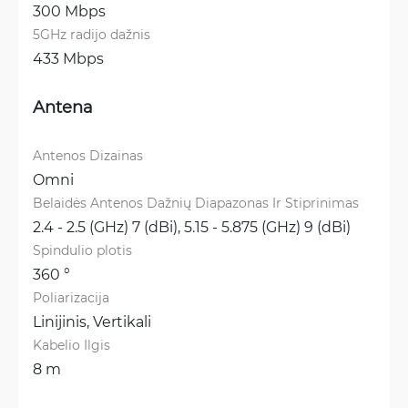
300 Mbps
5GHz radijo dažnis
433 Mbps
Antena
Antenos Dizainas
Omni
Belaidės Antenos Dažnių Diapazonas Ir Stiprinimas
2.4 - 2.5 (GHz) 7 (dBi), 
5.15 - 5.875 (GHz) 9 (dBi)
Spindulio plotis
360 °
Poliarizacija
Linijinis, 
Vertikali
Kabelio Ilgis
8 m