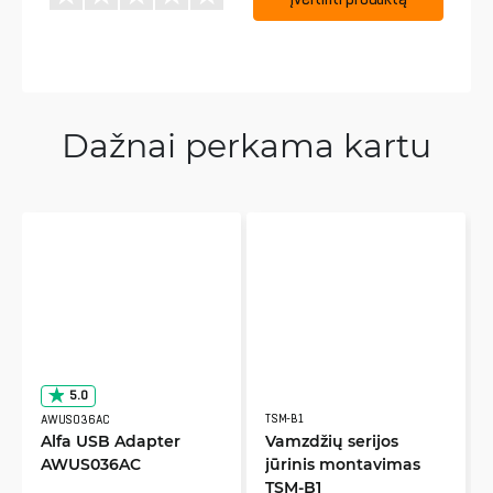
Dažnai perkama kartu
5.0
TSM-B1
AWUS036AC
Alfa USB Adapter
Vamzdžių serijos
AWUS036AC
jūrinis montavimas
TSM-B1