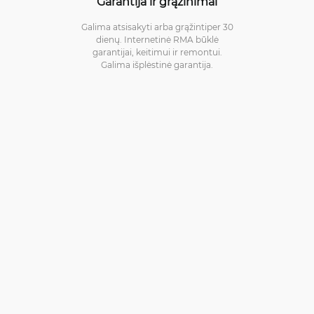
Garantija ir grąžinimai
Galima atsisakyti arba grąžintiper 30
dienų. Internetinė RMA būklė
garantijai, keitimui ir remontui.
Galima išplėstinė garantija.