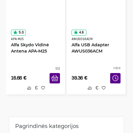
5.0
4.6
APA-M25
AWUS036ACM
Alfa Skydo Vidinė
Alfa USB Adapter
Antena APA-M25
AWUS036ACM
yra
nėra
16.66
€
39.36
€
Pagrindinės kategorijos