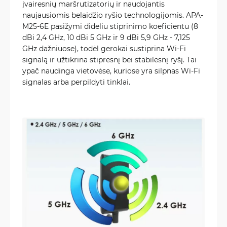
įvairesnių maršrutizatorių ir naudojantis
naujausiomis belaidžio ryšio technologijomis. APA-
M25-6E pasižymi dideliu stiprinimo koeficientu (8
dBi 2,4 GHz, 10 dBi 5 GHz ir 9 dBi 5,9 GHz - 7,125
GHz dažniuose), todėl gerokai sustiprina Wi-Fi
signalą ir užtikrina stipresnį bei stabilesnį ryšį. Tai
ypač naudinga vietovėse, kuriose yra silpnas Wi-Fi
signalas arba perpildyti tinklai.