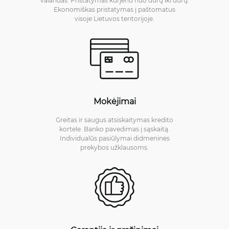
valandas. Pristatymas kurjeriu nuo durų iki durų.
Ekonomiškas pristatymas į paštomatus
visoje Lietuvos teritorijoje.
Mokėjimai
Greitas ir saugus atsiskaitymas kredito
kortele. Banko pavedimas į sąskaitą.
Individualūs pasiūlymai didmeninės
prekybos užklausoms.