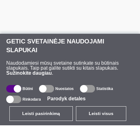
GETIC SVETAINĖJE NAUDOJAMI
SLAPUKAI
Naudodamiesi mūsų svetaine sutinkate su būtinais
slapukais. Taip pat galite sutikti su kitais slapukais.
Sužinokite daugiau
.
Būtini
Nuostatos
Statistika
Parodyk detales
Rinkodara
Leisti pasirinkimą
Leisti visus