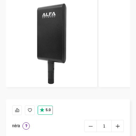
5.0
nėra
?