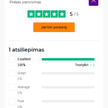
Prekės įvertinimas
5
/ 5
įvertinti produktą
1 atsiliepimas
Excellent
100
%
Trustpilot
—
1
Great
0
%
Average
0
%
Poor
0
%