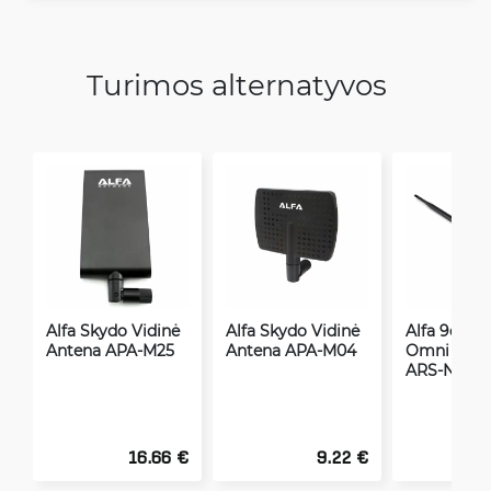
Turimos alternatyvos
Alfa Skydo Vidinė
Alfa Skydo Vidinė
Alfa 9dBi V
Antena APA-M25
Antena APA-M04
Omni Ante
ARS-N19 B
16.66 €
9.22 €