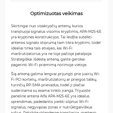
Optimizuotas veikimas
Skirtingai nuo visakrypčių antenų, kurios
transliuoja signalus visomis kryptimis, APA-M25-6E
yra kryptinės konstrukcijos. Tai leidžia sutelkti
antenos signalo stiprumą tam tikra kryptimi, todėl
idealiai tinka tais atvejais, kai Wi-Fi
maršrutizatorius yra ne toje pačioje patalpoje.
Strategiškai išdėstę anteną, galite gerokai
pagerinti Wi-Fi priėmimą norimoje vietoje.
Šią anteną galima lengvai prijungti prie įvairių Wi-
Fi PCI kortelių, maršrutizatorių ar prieigos taškų,
turinčių RP-SMA prievadus, todėl ji plačiai
suderinama su esama tinklo įranga. Trijuostė
panelinė antena Alfa APA-M25-6E yra idealus
sprendimas, padedantis įveikti silpnus Wi-Fi
signalus, negyvąsias zonas ir nutrūktgalviškus
ryšius. Patirkite sklandesnę transliaciją, greitesnį