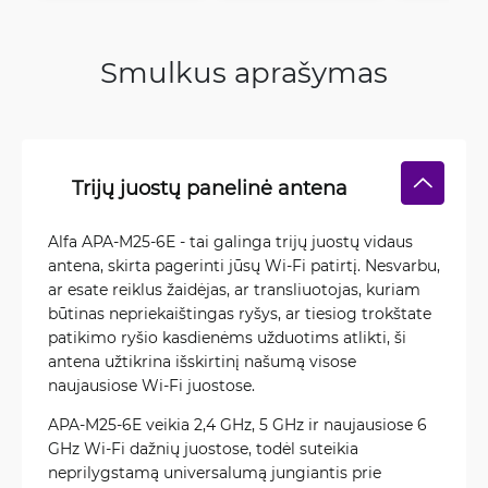
Smulkus aprašymas
Trijų juostų panelinė antena
Alfa APA-M25-6E - tai galinga trijų juostų vidaus
antena, skirta pagerinti jūsų Wi-Fi patirtį. Nesvarbu,
ar esate reiklus žaidėjas, ar transliuotojas, kuriam
būtinas nepriekaištingas ryšys, ar tiesiog trokštate
patikimo ryšio kasdienėms užduotims atlikti, ši
antena užtikrina išskirtinį našumą visose
naujausiose Wi-Fi juostose.
APA-M25-6E veikia 2,4 GHz, 5 GHz ir naujausiose 6
GHz Wi-Fi dažnių juostose, todėl suteikia
neprilygstamą universalumą jungiantis prie