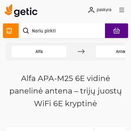
paskyra
Alfa
Antenos
Alfa APA-M25 6E vidinė
panelinė antena – trijų juostų
WiFi 6E kryptinė