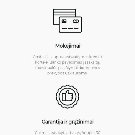
Mokėjimai
Greitas ir saugus atsiskaitymas kredito
kortele. Banko pavedimas į sąskaitą.
Individualūs pasiūlymai didmeninės
prekybos užklausoms.
Garantija ir grąžinimai
Galima atsisakyti arba grąžintiper 30