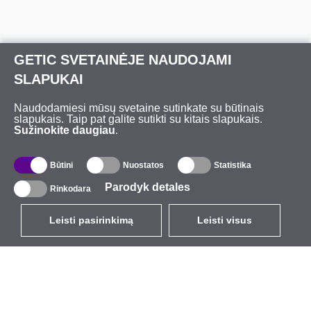
GETIC SVETAINĖJE NAUDOJAMI
SLAPUKAI
Naudodamiesi mūsų svetaine sutinkate su būtinais
slapukais. Taip pat galite sutikti su kitais slapukais.
Sužinokite daugiau
.
Būtini
Nuostatos
Statistika
Parodyk detales
Rinkodara
Leisti pasirinkimą
Leisti visus
LT
EUR
su PVM 21%
,
Lietuva