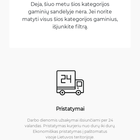
Deja, šiuo metu šios kategorijos
gaminių sandėlyje nėra. Jei norite
matyti visus šios kategorijos gaminius,
išjunkite filtrą.
Pristatymai
Darbo dienomis užsakymai išsiunčiami per 24
valandas. Pristatymas kurjeriu nuo durų iki durų.
Ekonomiškas pristatymas į paštomatus
visoje Lietuvos teritorijoje.