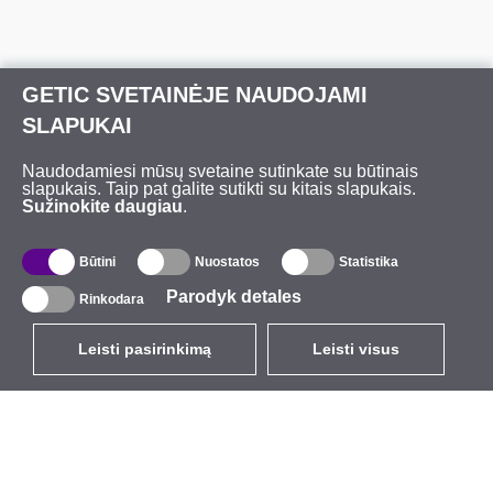
GETIC SVETAINĖJE NAUDOJAMI
SLAPUKAI
Naudodamiesi mūsų svetaine sutinkate su būtinais
slapukais. Taip pat galite sutikti su kitais slapukais.
Sužinokite daugiau
.
Būtini
Nuostatos
Statistika
Parodyk detales
Rinkodara
Leisti pasirinkimą
Leisti visus
LT
EUR
su PVM 21%
,
Lietuva