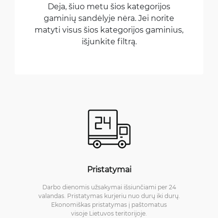
Deja, šiuo metu šios kategorijos
gaminių sandėlyje nėra. Jei norite
matyti visus šios kategorijos gaminius,
išjunkite filtrą.
Pristatymai
Darbo dienomis užsakymai išsiunčiami per 24
valandas. Pristatymas kurjeriu nuo durų iki durų.
Ekonomiškas pristatymas į paštomatus
visoje Lietuvos teritorijoje.