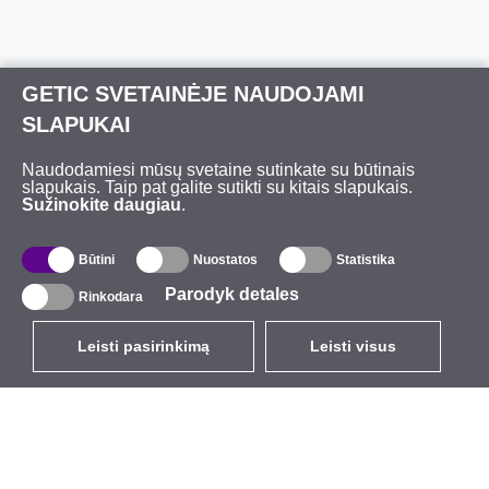
GETIC SVETAINĖJE NAUDOJAMI
SLAPUKAI
Naudodamiesi mūsų svetaine sutinkate su būtinais
slapukais. Taip pat galite sutikti su kitais slapukais.
Sužinokite daugiau
.
Būtini
Nuostatos
Statistika
Parodyk detales
Rinkodara
Leisti pasirinkimą
Leisti visus
LT
EUR
su PVM 21%
,
Lietuva