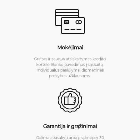
Mokėjimai
Greitas ir saugus atsiskaitymas kredito
kortele. Banko pavedimas į sąskaitą.
Individualūs pasiūlymai didmeninės
prekybos užklausoms.
Garantija ir grąžinimai
Galima atsisakyti arba grąžintiper 30