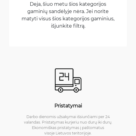
Deja, šiuo metu šios kategorijos
gaminių sandėlyje nėra. Jei norite
matyti visus šios kategorijos gaminius,
išjunkite filtrą.
Pristatymai
Darbo dienomis užsakymai išsiunčiami per 24
valandas. Pristatymas kurjeriu nuo durų iki durų.
Ekonomiškas pristatymas į paštomatus
visoje Lietuvos teritorijoje.