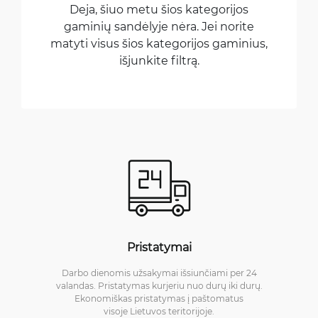
Deja, šiuo metu šios kategorijos
gaminių sandėlyje nėra. Jei norite
matyti visus šios kategorijos gaminius,
išjunkite filtrą.
Pristatymai
Darbo dienomis užsakymai išsiunčiami per 24
valandas. Pristatymas kurjeriu nuo durų iki durų.
Ekonomiškas pristatymas į paštomatus
visoje Lietuvos teritorijoje.