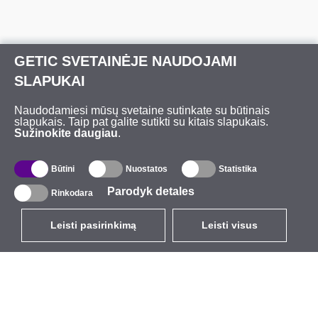
GETIC SVETAINĖJE NAUDOJAMI
SLAPUKAI
Naudodamiesi mūsų svetaine sutinkate su būtinais
slapukais. Taip pat galite sutikti su kitais slapukais.
Sužinokite daugiau
.
Būtini
Nuostatos
Statistika
Parodyk detales
Rinkodara
Leisti pasirinkimą
Leisti visus
LT
EUR
su PVM 21%
,
Lietuva