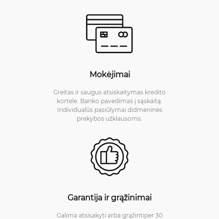
Mokėjimai
Greitas ir saugus atsiskaitymas kredito
kortele. Banko pavedimas į sąskaitą.
Individualūs pasiūlymai didmeninės
prekybos užklausoms.
Garantija ir grąžinimai
Galima atsisakyti arba grąžintiper 30