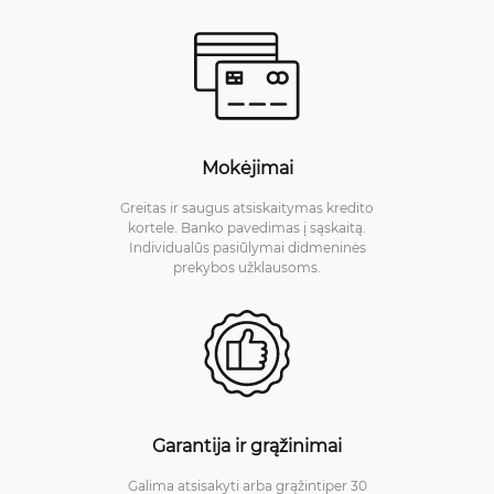
Mokėjimai
Greitas ir saugus atsiskaitymas kredito
kortele. Banko pavedimas į sąskaitą.
Individualūs pasiūlymai didmeninės
prekybos užklausoms.
Garantija ir grąžinimai
Galima atsisakyti arba grąžintiper 30