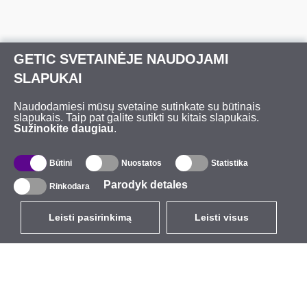
GETIC SVETAINĖJE NAUDOJAMI
SLAPUKAI
Naudodamiesi mūsų svetaine sutinkate su būtinais
slapukais. Taip pat galite sutikti su kitais slapukais.
Sužinokite daugiau
.
Būtini
Nuostatos
Statistika
Parodyk detales
Rinkodara
Leisti pasirinkimą
Leisti visus
LT
EUR
su PVM 21%
,
Lietuva