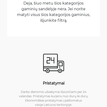
Deja, šiuo metu šios kategorijos
gaminių sandėlyje nėra. Jei norite
matyti visus šios kategorijos gaminius,
išjunkite filtrą.
Pristatymai
Darbo dienomis užsakymai išsiunčiami per 24
valandas. Pristatymas kurjeriu nuo durų iki durų.
Ekonomiškas pristatymas į paštomatus
visoje Lietuvos teritorijoje.