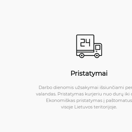
Pristatymai
Darbo dienomis užsakymai išsiunčiami pe
valandas. Pristatymas kurjeriu nuo durų iki 
Ekonomiškas pristatymas į paštomatus
visoje Lietuvos teritorijoje.