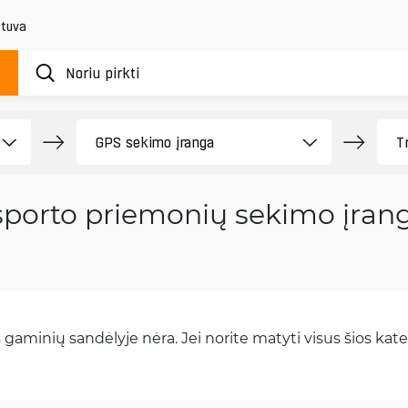
etuva
sporto priemonių sekimo įrang
gaminių sandėlyje nėra. Jei norite matyti visus šios kateg