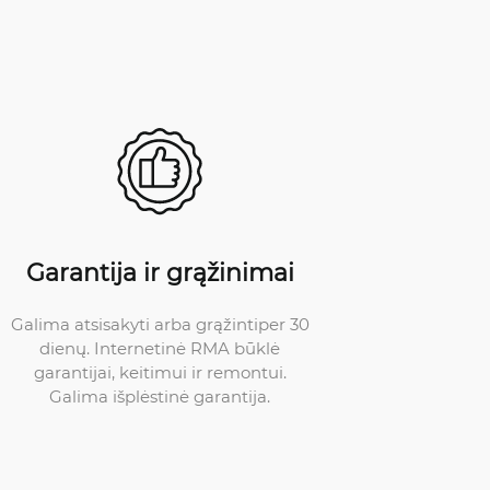
Garantija ir grąžinimai
Galima atsisakyti arba grąžintiper 30
dienų. Internetinė RMA būklė
garantijai, keitimui ir remontui.
Galima išplėstinė garantija.