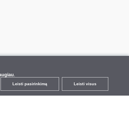
augiau
.
Leisti pasirinkimą
Leisti visus
LT
EUR
su PVM 21%
,
Lietuva