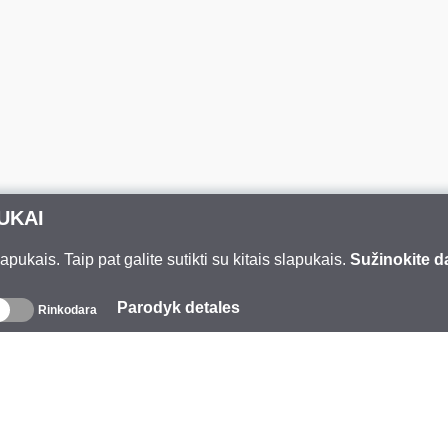
UKAI
ukais. Taip pat galite sutikti su kitais slapukais.
Sužinokite d
Parodyk detales
Rinkodara
pie mus