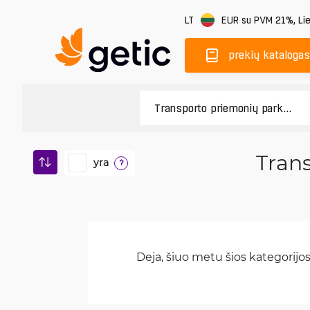
LT
EUR
su PVM 21%
,
Li
prekių katalogas
Tran
yra
?
Deja, šiuo metu šios kategorijos 