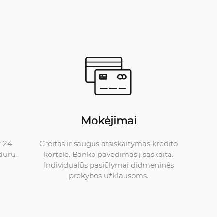
Mokėjimai
Greitas ir saugus atsiskaitymas kredito
r 24
kortele. Banko pavedimas į sąskaitą.
durų.
Individualūs pasiūlymai didmeninės
prekybos užklausoms.