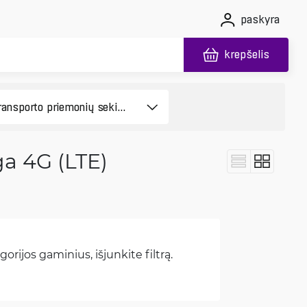
paskyra
krepšelis
a 4G (LTE)
orijos gaminius, išjunkite filtrą.