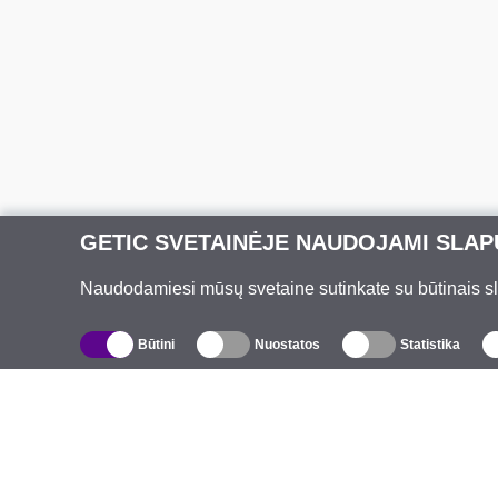
GETIC SVETAINĖJE NAUDOJAMI SLAP
Naudodamiesi mūsų svetaine sutinkate su būtinais slap
Būtini
Nuostatos
Statistika
Katalogas
A