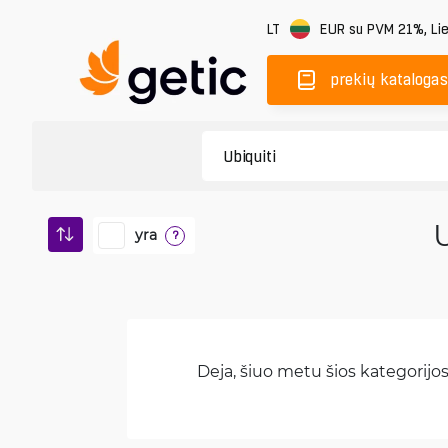
LT
EUR
su PVM 21%
,
Li
prekių katalogas
yra
?
Deja, šiuo metu šios kategorijos 