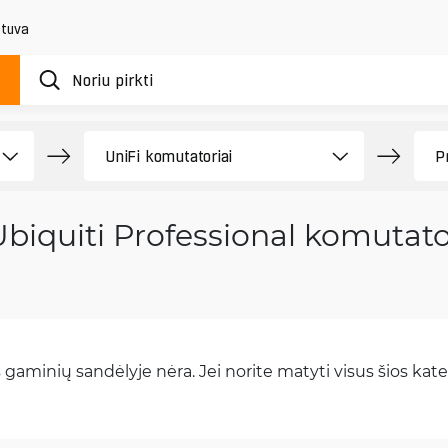
etuva
Ubiquiti Professional komutato
gaminių sandėlyje nėra. Jei norite matyti visus šios kateg