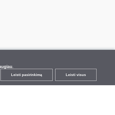
augiau
.
Leisti pasirinkimą
Leisti visus
LT
EUR
su PVM 21%
,
Lietuva