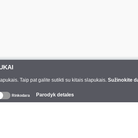
UKAI
ukais. Taip pat galite sutikti su kitais slapukais.
Sužinokite d
Parodyk detales
Rinkodara
pie mus