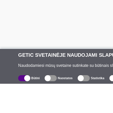
GETIC SVETAINĖJE NAUDOJAMI SLAP
Naudodamiesi mūsų svetaine sutinkate su būtinais slap
Būtini
Nuostatos
Statistika
Katalogas
A