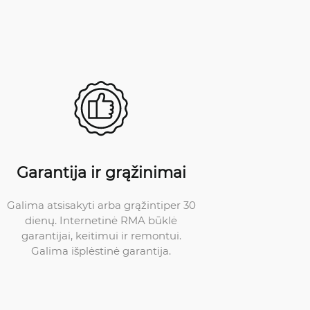
Garantija ir grąžinimai
Galima atsisakyti arba grąžintiper 30
dienų. Internetinė RMA būklė
garantijai, keitimui ir remontui.
Galima išplėstinė garantija.