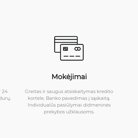
Mokėjimai
Greitas ir saugus atsiskaitymas kredito
r 24
kortele. Banko pavedimas į sąskaitą.
durų.
Individualūs pasiūlymai didmeninės
prekybos užklausoms.