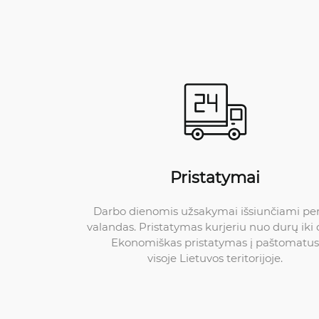
Pristatymai
Darbo dienomis užsakymai išsiunčiami pe
valandas. Pristatymas kurjeriu nuo durų iki 
Ekonomiškas pristatymas į paštomatus
visoje Lietuvos teritorijoje.