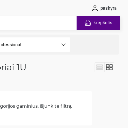
paskyra
krepšelis
riai 1U
orijos gaminius, išjunkite filtrą.