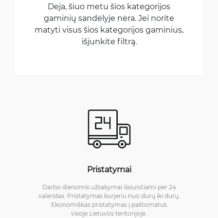
Deja, šiuo metu šios kategorijos
gaminių sandėlyje nėra. Jei norite
matyti visus šios kategorijos gaminius,
išjunkite filtrą.
Pristatymai
Darbo dienomis užsakymai išsiunčiami per 24
valandas. Pristatymas kurjeriu nuo durų iki durų.
Ekonomiškas pristatymas į paštomatus
visoje Lietuvos teritorijoje.