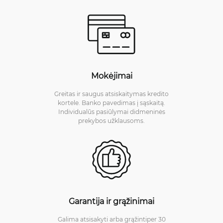
Mokėjimai
Greitas ir saugus atsiskaitymas kredito
kortele. Banko pavedimas į sąskaitą.
Individualūs pasiūlymai didmeninės
prekybos užklausoms.
Garantija ir grąžinimai
Galima atsisakyti arba grąžintiper 30