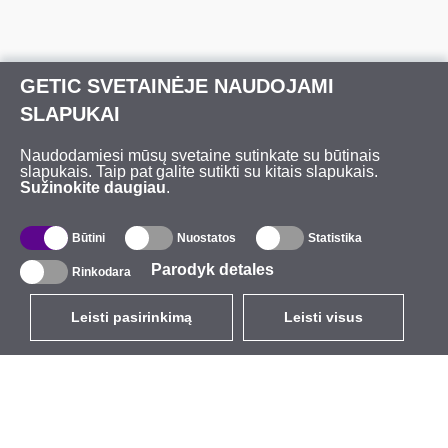
GETIC SVETAINĖJE NAUDOJAMI
SLAPUKAI
Naudodamiesi mūsų svetaine sutinkate su būtinais
slapukais. Taip pat galite sutikti su kitais slapukais.
Sužinokite daugiau
.
Būtini
Nuostatos
Statistika
Parodyk detales
Rinkodara
Leisti pasirinkimą
Leisti visus
LT
EUR
su PVM 21%
,
Lietuva