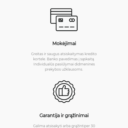
Mokėjimai
Greitas ir saugus atsiskaitymas kredito
kortele. Banko pavedimas į sąskaitą.
Individualūs pasiūlymai didmeninės
prekybos užklausoms.
Garantija ir grąžinimai
Galima atsisakyti arba grąžintiper 30