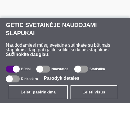
GETIC SVETAINĖJE NAUDOJAMI
SLAPUKAI
Naudodamiesi mūsų svetaine sutinkate su būtinais
slapukais. Taip pat galite sutikti su kitais slapukais.
Sužinokite daugiau
.
Būtini
Nuostatos
Statistika
Parodyk detales
Rinkodara
Leisti pasirinkimą
Leisti visus
LT
EUR
su PVM 21%
,
Lietuva