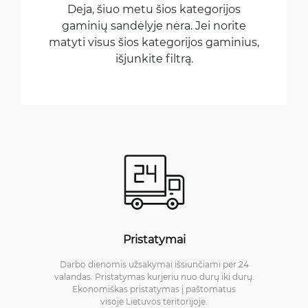
Deja, šiuo metu šios kategorijos
gaminių sandėlyje nėra. Jei norite
matyti visus šios kategorijos gaminius,
išjunkite filtrą.
Pristatymai
Darbo dienomis užsakymai išsiunčiami per 24
valandas. Pristatymas kurjeriu nuo durų iki durų.
Ekonomiškas pristatymas į paštomatus
visoje Lietuvos teritorijoje.