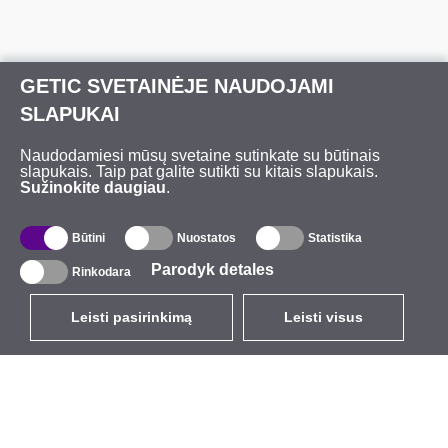
GETIC SVETAINĖJE NAUDOJAMI
SLAPUKAI
Naudodamiesi mūsų svetaine sutinkate su būtinais
slapukais. Taip pat galite sutikti su kitais slapukais.
Sužinokite daugiau
.
Būtini
Nuostatos
Statistika
Parodyk detales
Rinkodara
Leisti pasirinkimą
Leisti visus
LT
EUR
su PVM 21%
,
Lietuva