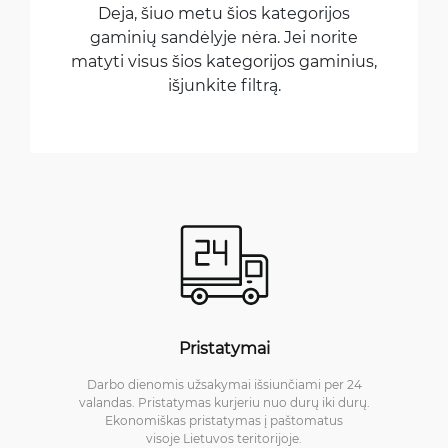
Deja, šiuo metu šios kategorijos
gaminių sandėlyje nėra. Jei norite
matyti visus šios kategorijos gaminius,
išjunkite filtrą.
Pristatymai
Darbo dienomis užsakymai išsiunčiami per 24
valandas. Pristatymas kurjeriu nuo durų iki durų.
Ekonomiškas pristatymas į paštomatus
visoje Lietuvos teritorijoje.