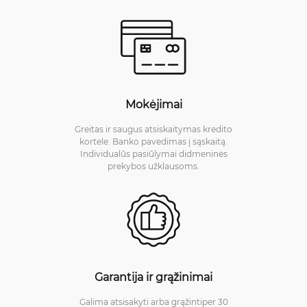
Mokėjimai
Greitas ir saugus atsiskaitymas kredito
kortele. Banko pavedimas į sąskaitą.
Individualūs pasiūlymai didmeninės
prekybos užklausoms.
Garantija ir grąžinimai
Galima atsisakyti arba grąžintiper 30