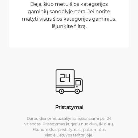
Deja, šiuo metu šios kategorijos
gaminių sandėlyje nėra. Jei norite
matyti visus šios kategorijos gaminius,
išjunkite filtrą.
Pristatymai
Darbo dienomis užsakymai išsiunčiami per 24
valandas. Pristatymas kurjeriu nuo durų iki durų.
Ekonomiškas pristatymas į paštomatus
visoje Lietuvos teritorijoje.