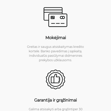
Mokėjimai
Greitas ir saugus atsiskaitymas kredito
kortele. Banko pavedimas į sąskaitą.
Individualūs pasiūlymai didmeninės
prekybos užklausoms.
Garantija ir grąžinimai
Galima atsisakyti arba grąžintiper 30