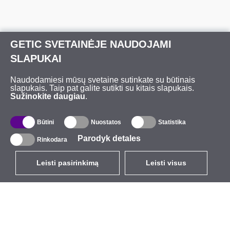
GETIC SVETAINĖJE NAUDOJAMI
SLAPUKAI
Naudodamiesi mūsų svetaine sutinkate su būtinais
slapukais. Taip pat galite sutikti su kitais slapukais.
Sužinokite daugiau
.
Būtini
Nuostatos
Statistika
Parodyk detales
Rinkodara
Leisti pasirinkimą
Leisti visus
LT
EUR
su PVM 21%
,
Lietuva