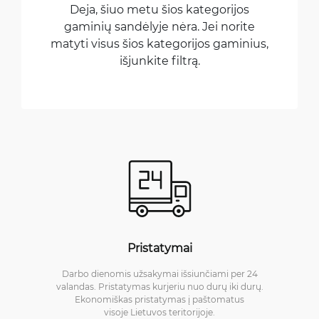
Deja, šiuo metu šios kategorijos
gaminių sandėlyje nėra. Jei norite
matyti visus šios kategorijos gaminius,
išjunkite filtrą.
Pristatymai
Darbo dienomis užsakymai išsiunčiami per 24
valandas. Pristatymas kurjeriu nuo durų iki durų.
Ekonomiškas pristatymas į paštomatus
visoje Lietuvos teritorijoje.