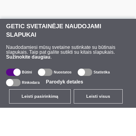
GETIC SVETAINĖJE NAUDOJAMI
SLAPUKAI
Naudodamiesi mūsų svetaine sutinkate su būtinais
slapukais. Taip pat galite sutikti su kitais slapukais.
Sužinokite daugiau
.
Būtini
Nuostatos
Statistika
Parodyk detales
Rinkodara
Leisti pasirinkimą
Leisti visus
LT
EUR
su PVM 21%
,
Lietuva