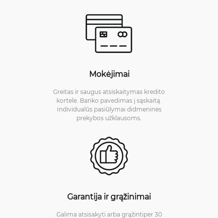
Mokėjimai
Greitas ir saugus atsiskaitymas kredito
kortele. Banko pavedimas į sąskaitą.
Individualūs pasiūlymai didmeninės
prekybos užklausoms.
Garantija ir grąžinimai
Galima atsisakyti arba grąžintiper 30