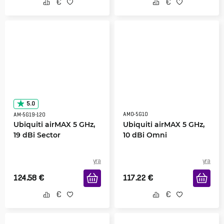
5.0
AMO-5G10
AM-5G19-120
Ubiquiti airMAX 5 GHz,
Ubiquiti airMAX 5 GHz,
19 dBi Sector
10 dBi Omni
yra
yra
124.58
€
117.22
€