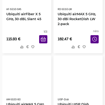
AF-5G30-S45
RD-5G30-LW
Ubiquiti airFiber X 5
Ubiquiti airMAX 5 GHz,
GHz, 30 dBi, Slant 45
30 dBi RocketDish LW
2-pack
yra
nėra
115.93
€
182.47
€
AM-5G20-90
UISP-Dish
Ubiquiti airMAX 5 GHz,
Ubiquiti UISP Dish