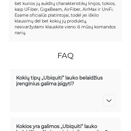
bet kurios jų aukštų charakteristikų linijos, tokios,
kaip UFiber, GigaBeam, AirFiber, AirMax ir UniFi.
Esame oficialūs platintojai, todėl jei iškilo
klausimų dėl bet kokių jų produktų,
nesivaržydami klauskite vieno iš mūsų komandos
narių.
FAQ
Kokių tipų „Ubiquiti“ lauko belaidžius
įrenginius galima įsigyti?
Kokios yra galimos „Ubiquiti“ lauko