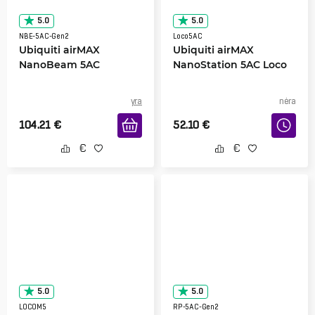
5.0
5.0
NBE-5AC-Gen2
Loco5AC
Ubiquiti airMAX
Ubiquiti airMAX
NanoBeam 5AC
NanoStation 5AC Loco
yra
nėra
104.21
€
52.10
€
5.0
5.0
LOCOM5
RP-5AC-Gen2