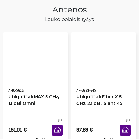
Antenos
Lauko belaidis ryšys
AMO-5G13
AF-5G23-S45
Ubiquiti airMAX 5 GHz,
Ubiquiti airFiber X 5
13 dBi Omni
GHz, 23 dBi, Slant 45
yra
yra
151.01
€
97.68
€