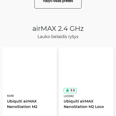
rodyti visas prekes
airMAX 2.4 GHz
Lauko belaidis ryšys
5.0
NSM2
LOCOM2
Ubiquiti airMAX
Ubiquiti airMAX
NanoStation M2
NanoStation M2 Loco