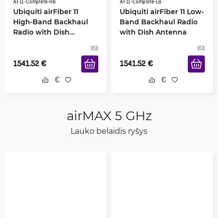
AF11-Complete-HB
AF11-Complete-LB
Ubiquiti airFiber 11
Ubiquiti airFiber 11 Low-
High-Band Backhaul
Band Backhaul Radio
Radio with Dish
with Dish Antenna
Antenna
yra
yra
1541.52
€
1541.52
€
airMAX 5 GHz
Lauko belaidis ryšys