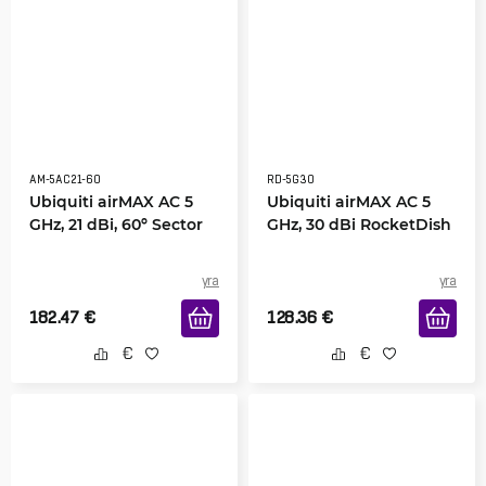
AM-5AC21-60
RD-5G30
Ubiquiti airMAX AC 5
Ubiquiti airMAX AC 5
GHz, 21 dBi, 60º Sector
GHz, 30 dBi RocketDish
yra
yra
182.47
€
128.36
€