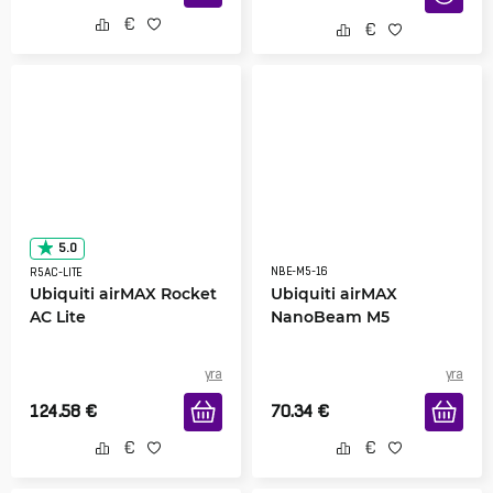
5.0
NBE-M5-16
R5AC-LITE
Ubiquiti airMAX Rocket
Ubiquiti airMAX
AC Lite
NanoBeam M5
yra
yra
124.58
€
70.34
€