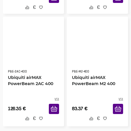
PBE-2AC-400
PBE-M2-400
Ubiquiti airMAX
Ubiquiti airMAX
PowerBeam 2AC 400
PowerBeam M2 400
yra
yra
126.35
€
83.37
€