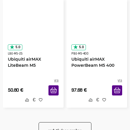
5.0
5.0
LBE-M5-23
PBE-M5-400
Ubiquiti airMAX
Ubiquiti airMAX
LiteBeam M5
PowerBeam M5 400
yra
yra
50.80
€
97.68
€