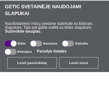
GETIC SVETAINĖJE NAUDOJAMI
SLAPUKAI
Naudodamiesi mūsų svetaine sutinkate su būtinais
slapukais. Taip pat galite sutikti su kitais slapukais.
Sužinokite daugiau
.
Būtini
Nuostatos
Statistika
Parodyk detales
Rinkodara
Leisti pasirinkimą
Leisti visus
LT
EUR
su PVM 21%
,
Lietuva
Katalogas
Apie mus