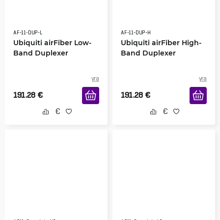
AF-11-DUP-L
AF-11-DUP-H
Ubiquiti airFiber Low-
Ubiquiti airFiber High-
Band Duplexer
Band Duplexer
yra
yra
191.28
€
191.28
€