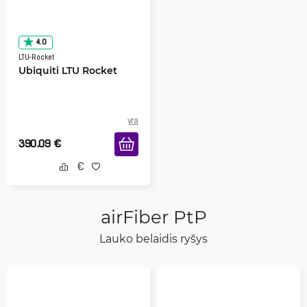
4.0
LTU-Rocket
Ubiquiti LTU Rocket
yra
390.09
€
airFiber PtP
Lauko belaidis ryšys