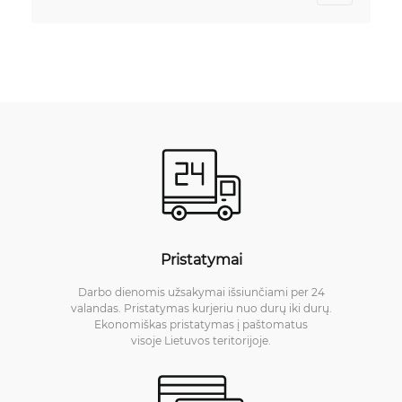
Pristatymai
Darbo dienomis užsakymai išsiunčiami per 24
valandas. Pristatymas kurjeriu nuo durų iki durų.
Ekonomiškas pristatymas į paštomatus
visoje Lietuvos teritorijoje.