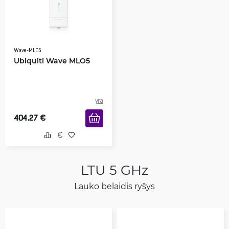
Wave-MLO5
Ubiquiti Wave MLO5
yra
404.27
€
LTU 5 GHz
Lauko belaidis ryšys