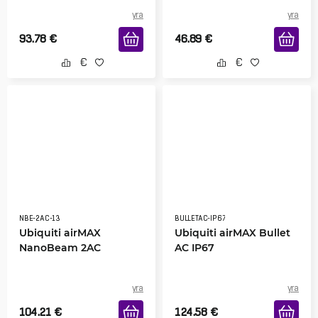
yra
yra
93.78
€
46.89
€
NBE-2AC-13
BULLETAC-IP67
Ubiquiti airMAX
Ubiquiti airMAX Bullet
NanoBeam 2AC
AC IP67
yra
yra
104.21
€
124.58
€