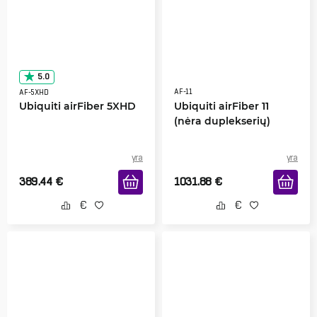
5.0
AF-11
AF-5XHD
Ubiquiti airFiber 5XHD
Ubiquiti airFiber 11
(nėra duplekserių)
yra
yra
389.44
€
1031.88
€