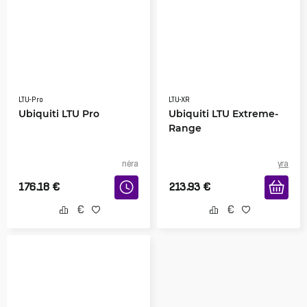
LTU-Pro
LTU-XR
Ubiquiti LTU Pro
Ubiquiti LTU Extreme-
Range
nėra
yra
176.18
€
213.93
€