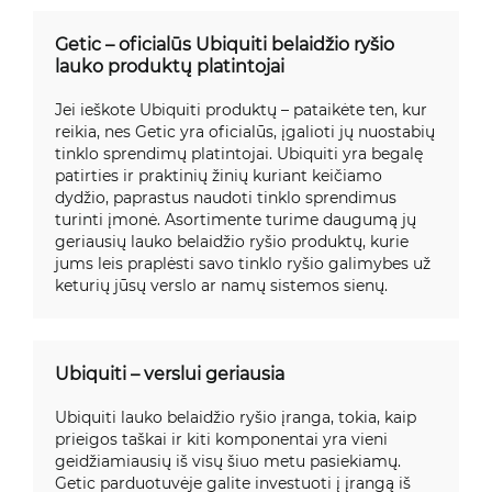
Getic – oficialūs Ubiquiti belaidžio ryšio
lauko produktų platintojai
Jei ieškote Ubiquiti produktų – pataikėte ten, kur
reikia, nes Getic yra oficialūs, įgalioti jų nuostabių
tinklo sprendimų platintojai. Ubiquiti yra begalę
patirties ir praktinių žinių kuriant keičiamo
dydžio, paprastus naudoti tinklo sprendimus
turinti įmonė. Asortimente turime daugumą jų
geriausių lauko belaidžio ryšio produktų, kurie
jums leis praplėsti savo tinklo ryšio galimybes už
keturių jūsų verslo ar namų sistemos sienų.
Ubiquiti – verslui geriausia
Ubiquiti lauko belaidžio ryšio įranga, tokia, kaip
prieigos taškai ir kiti komponentai yra vieni
geidžiamiausių iš visų šiuo metu pasiekiamų.
Getic parduotuvėje galite investuoti į įrangą iš