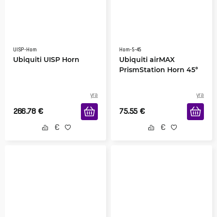
UISP-Horn
Horn-5-45
Ubiquiti UISP Horn
Ubiquiti airMAX
PrismStation Horn 45°
yra
yra
266.78
€
75.55
€