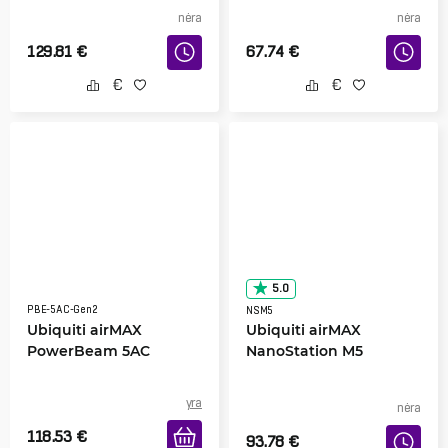
nėra
nėra
129.81
€
67.74
€
5.0
PBE-5AC-Gen2
NSM5
Ubiquiti airMAX
Ubiquiti airMAX
PowerBeam 5AC
NanoStation M5
yra
nėra
118.53
€
93.78
€