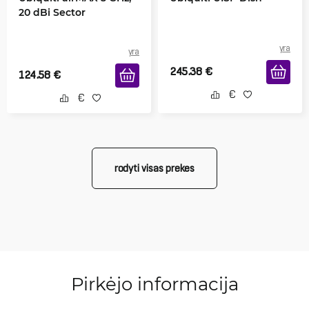
20 dBi Sector
yra
yra
245.38
€
124.58
€
rodyti visas prekes
Pirkėjo informacija