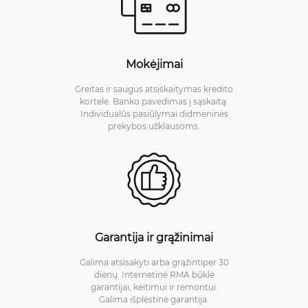
Mokėjimai
Greitas ir saugus atsiskaitymas kredito
kortele. Banko pavedimas į sąskaitą.
Individualūs pasiūlymai didmeninės
prekybos užklausoms.
Garantija ir grąžinimai
Galima atsisakyti arba grąžintiper 30
dienų. Internetinė RMA būklė
garantijai, keitimui ir remontui.
Galima išplėstinė garantija.