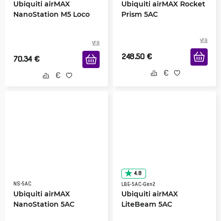
Ubiquiti airMAX
Ubiquiti airMAX Rocket
NanoStation M5 Loco
Prism 5AC
yra
yra
248.50
€
70.34
€
4.8
NS-5AC
LBE-5AC-Gen2
Ubiquiti airMAX
Ubiquiti airMAX
NanoStation 5AC
LiteBeam 5AC