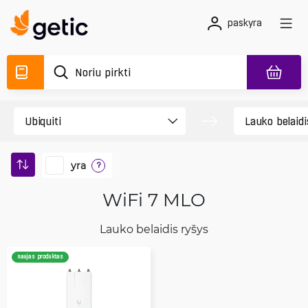
paskyra
yra
?
WiFi 7 MLO
Lauko belaidis ryšys
naujas produktas