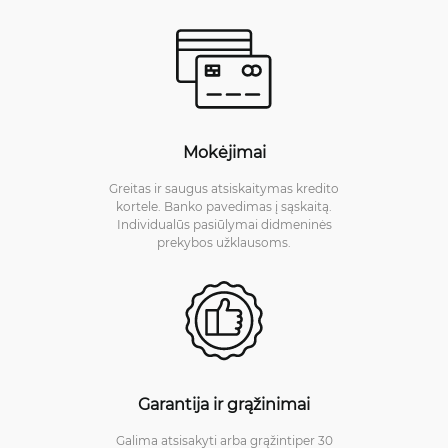
Mokėjimai
Greitas ir saugus atsiskaitymas kredito
kortele. Banko pavedimas į sąskaitą.
Individualūs pasiūlymai didmeninės
prekybos užklausoms.
Garantija ir grąžinimai
Galima atsisakyti arba grąžintiper 30