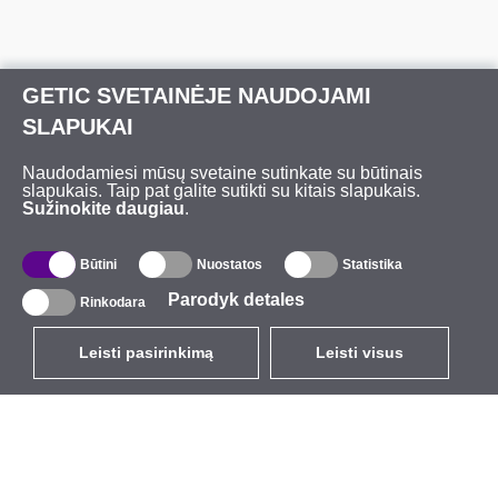
GETIC SVETAINĖJE NAUDOJAMI
SLAPUKAI
Naudodamiesi mūsų svetaine sutinkate su būtinais
slapukais. Taip pat galite sutikti su kitais slapukais.
Sužinokite daugiau
.
Būtini
Nuostatos
Statistika
Parodyk detales
Rinkodara
Leisti pasirinkimą
Leisti visus
LT
EUR
su PVM 21%
,
Lietuva