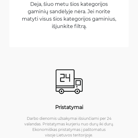
Deja, šiuo metu šios kategorijos
gaminių sandėlyje nėra. Jei norite
matyti visus šios kategorijos gaminius,
išjunkite filtrą.
Pristatymai
Darbo dienomis užsakymai išsiunčiami per 24
valandas. Pristatymas kurjeriu nuo durų iki durų.
Ekonomiškas pristatymas į paštomatus
visoje Lietuvos teritorijoje.