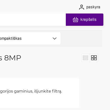
paskyra
krepšelis
os 8MP
orijos gaminius, išjunkite filtrą.