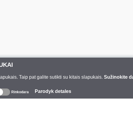
UKAI
ukais. Taip pat galite sutikti su kitais slapukais.
Sužinokite d
Parodyk detales
Rinkodara
pie mus