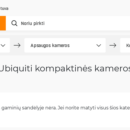
etuva
Ubiquiti kompaktinės kamer
gaminių sandėlyje nėra. Jei norite matyti visus šios kateg