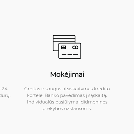
Mokėjimai
Greitas ir saugus atsiskaitymas kredito
r 24
kortele. Banko pavedimas į sąskaitą.
durų.
Individualūs pasiūlymai didmeninės
prekybos užklausoms.