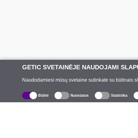
GETIC SVETAINĖJE NAUDOJAMI SLAP
Naudodamiesi mūsų svetaine sutinkate su būtinais slap
Būtini
Nuostatos
Statistika
Katalogas
A