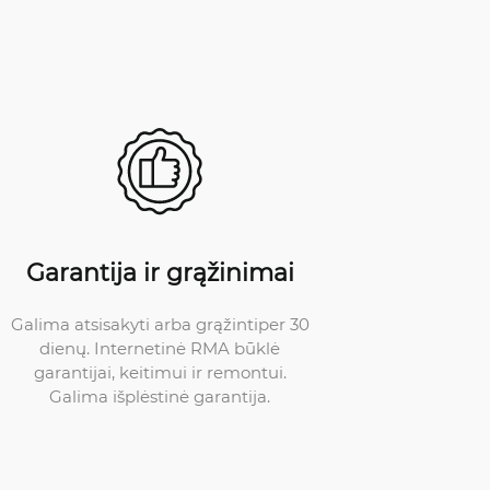
Garantija ir grąžinimai
Galima atsisakyti arba grąžintiper 30
dienų. Internetinė RMA būklė
garantijai, keitimui ir remontui.
Galima išplėstinė garantija.