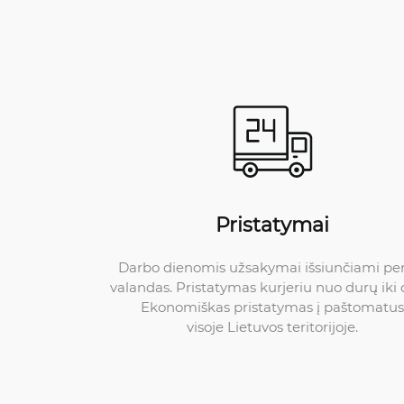
Pristatymai
Darbo dienomis užsakymai išsiunčiami pe
valandas. Pristatymas kurjeriu nuo durų iki 
Ekonomiškas pristatymas į paštomatus
visoje Lietuvos teritorijoje.