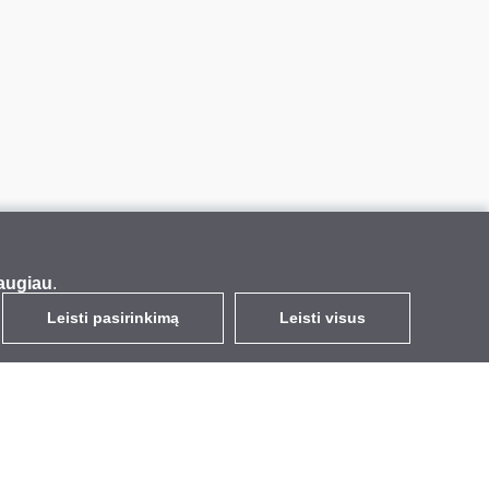
augiau
.
Leisti pasirinkimą
Leisti visus
LT
EUR
su PVM 21%
,
Lietuva