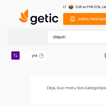
LT
EUR
su PVM 21%
,
Li
prekių katalogas
yra
?
Deja, šiuo metu šios kategorijos 