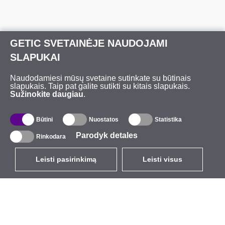
GETIC SVETAINĖJE NAUDOJAMI
SLAPUKAI
Naudodamiesi mūsų svetaine sutinkate su būtinais
slapukais. Taip pat galite sutikti su kitais slapukais.
Sužinokite daugiau
.
Būtini
Nuostatos
Statistika
Parodyk detales
Rinkodara
Leisti pasirinkimą
Leisti visus
LT
EUR
su PVM 21%
,
Lietuva