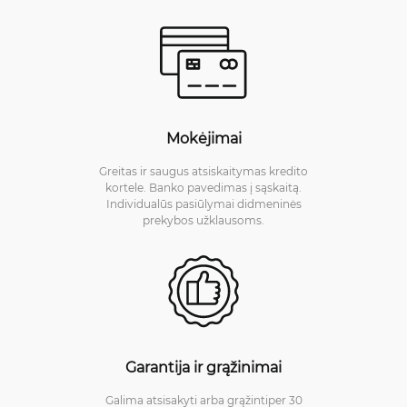
Mokėjimai
Greitas ir saugus atsiskaitymas kredito
kortele. Banko pavedimas į sąskaitą.
Individualūs pasiūlymai didmeninės
prekybos užklausoms.
Garantija ir grąžinimai
Galima atsisakyti arba grąžintiper 30