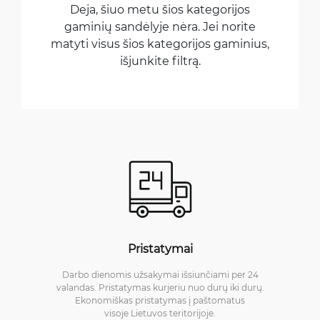
Deja, šiuo metu šios kategorijos
gaminių sandėlyje nėra. Jei norite
matyti visus šios kategorijos gaminius,
išjunkite filtrą.
Pristatymai
Darbo dienomis užsakymai išsiunčiami per 24
valandas. Pristatymas kurjeriu nuo durų iki durų.
Ekonomiškas pristatymas į paštomatus
visoje Lietuvos teritorijoje.