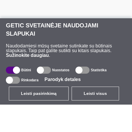
GETIC SVETAINĖJE NAUDOJAMI
SLAPUKAI
Naudodamiesi mūsų svetaine sutinkate su būtinais
slapukais. Taip pat galite sutikti su kitais slapukais.
Sužinokite daugiau
.
Būtini
Nuostatos
Statistika
Parodyk detales
Rinkodara
Leisti pasirinkimą
Leisti visus
LT
EUR
su PVM 21%
,
Lietuva