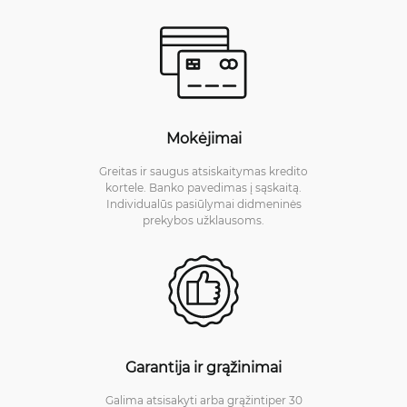
Mokėjimai
Greitas ir saugus atsiskaitymas kredito
kortele. Banko pavedimas į sąskaitą.
Individualūs pasiūlymai didmeninės
prekybos užklausoms.
Garantija ir grąžinimai
Galima atsisakyti arba grąžintiper 30