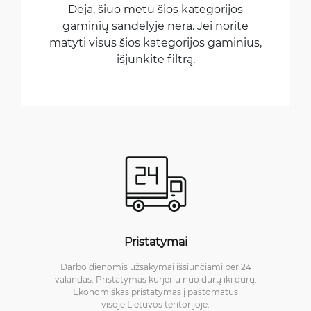
Deja, šiuo metu šios kategorijos
gaminių sandėlyje nėra. Jei norite
matyti visus šios kategorijos gaminius,
išjunkite filtrą.
Pristatymai
Darbo dienomis užsakymai išsiunčiami per 24
valandas. Pristatymas kurjeriu nuo durų iki durų.
Ekonomiškas pristatymas į paštomatus
visoje Lietuvos teritorijoje.