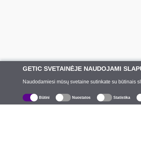
GETIC SVETAINĖJE NAUDOJAMI SLAP
Naudodamiesi mūsų svetaine sutinkate su būtinais slap
Būtini
Nuostatos
Statistika
Katalogas
A