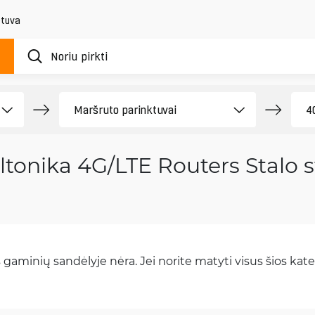
etuva
ltonika 4G/LTE Routers Stalo st
gaminių sandėlyje nėra. Jei norite matyti visus šios kateg