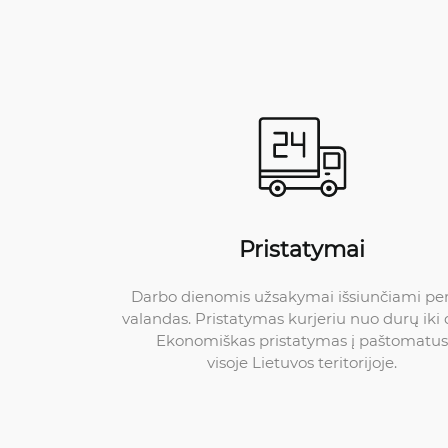
Pristatymai
Darbo dienomis užsakymai išsiunčiami pe
valandas. Pristatymas kurjeriu nuo durų iki 
Ekonomiškas pristatymas į paštomatus
visoje Lietuvos teritorijoje.