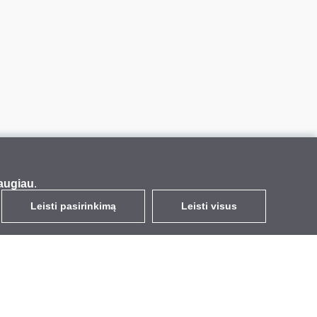
augiau
.
Leisti pasirinkimą
Leisti visus
LT
EUR
su PVM 21%
,
Lietuva