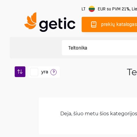
LT
EUR
su PVM 21%
,
Li
prekių katalogas
Te
yra
?
Deja, šiuo metu šios kategorijos 