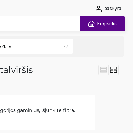
paskyra
krepšelis
alviršis
orijos gaminius, išjunkite filtrą.