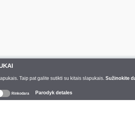
UKAI
ukais. Taip pat galite sutikti su kitais slapukais.
Sužinokite d
Parodyk detales
Rinkodara
pie mus