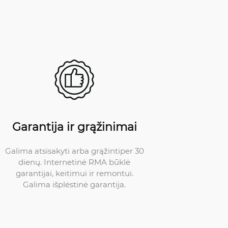
Garantija ir grąžinimai
Galima atsisakyti arba grąžintiper 30
dienų. Internetinė RMA būklė
garantijai, keitimui ir remontui.
Galima išplėstinė garantija.