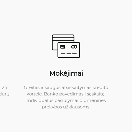
Mokėjimai
Greitas ir saugus atsiskaitymas kredito
r 24
kortele. Banko pavedimas į sąskaitą.
durų.
Individualūs pasiūlymai didmeninės
prekybos užklausoms.