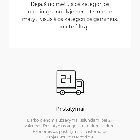
Deja, šiuo metu šios kategorijos
gaminių sandėlyje nėra. Jei norite
matyti visus šios kategorijos gaminius,
išjunkite filtrą.
Pristatymai
Darbo dienomis užsakymai išsiunčiami per 24
valandas. Pristatymas kurjeriu nuo durų iki durų.
Ekonomiškas pristatymas į paštomatus
visoje Lietuvos teritorijoje.