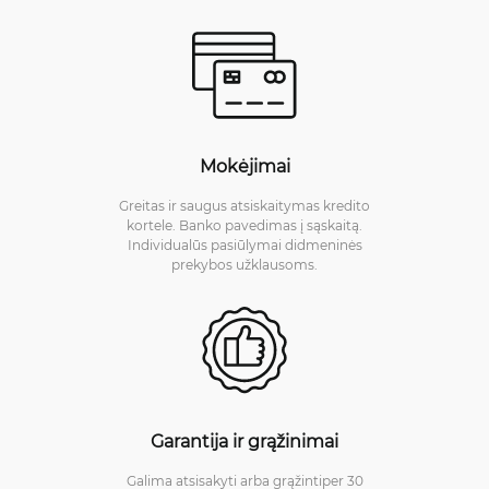
Mokėjimai
Greitas ir saugus atsiskaitymas kredito
kortele. Banko pavedimas į sąskaitą.
Individualūs pasiūlymai didmeninės
prekybos užklausoms.
Garantija ir grąžinimai
Galima atsisakyti arba grąžintiper 30