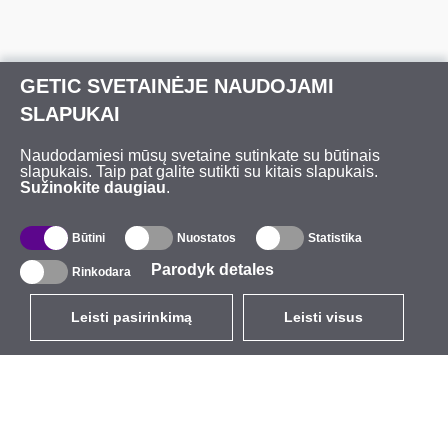
GETIC SVETAINĖJE NAUDOJAMI
SLAPUKAI
Naudodamiesi mūsų svetaine sutinkate su būtinais
slapukais. Taip pat galite sutikti su kitais slapukais.
Sužinokite daugiau
.
Būtini
Nuostatos
Statistika
Parodyk detales
Rinkodara
Leisti pasirinkimą
Leisti visus
LT
EUR
su PVM 21%
,
Lietuva