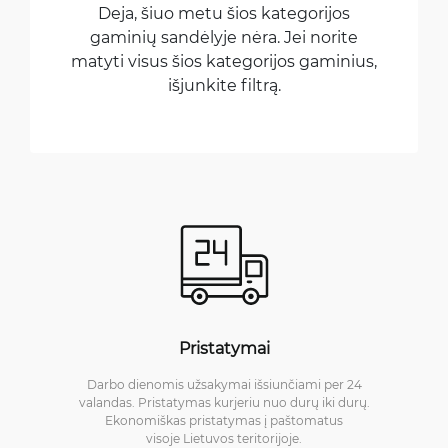
Deja, šiuo metu šios kategorijos
gaminių sandėlyje nėra. Jei norite
matyti visus šios kategorijos gaminius,
išjunkite filtrą.
Pristatymai
Darbo dienomis užsakymai išsiunčiami per 24
valandas. Pristatymas kurjeriu nuo durų iki durų.
Ekonomiškas pristatymas į paštomatus
visoje Lietuvos teritorijoje.