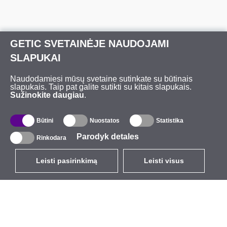
GETIC SVETAINĖJE NAUDOJAMI
SLAPUKAI
Naudodamiesi mūsų svetaine sutinkate su būtinais
slapukais. Taip pat galite sutikti su kitais slapukais.
Sužinokite daugiau
.
Būtini
Nuostatos
Statistika
Parodyk detales
Rinkodara
Leisti pasirinkimą
Leisti visus
LT
EUR
su PVM 21%
,
Lietuva