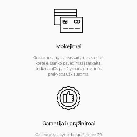
Mokėjimai
Greitas ir saugus atsiskaitymas kredito
kortele. Banko pavedimas į sąskaitą.
Individualūs pasiūlymai didmeninės
prekybos užklausoms.
Garantija ir grąžinimai
Galima atsisakyti arba grąžintiper 30