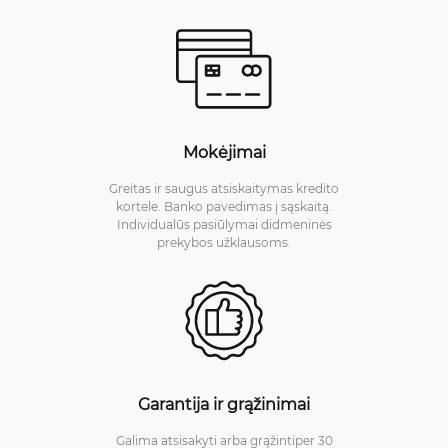
Mokėjimai
Greitas ir saugus atsiskaitymas kredito
kortele. Banko pavedimas į sąskaitą.
Individualūs pasiūlymai didmeninės
prekybos užklausoms.
Garantija ir grąžinimai
Galima atsisakyti arba grąžintiper 30