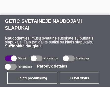
GETIC SVETAINĖJE NAUDOJAMI
SLAPUKAI
Naudodamiesi mūsų svetaine sutinkate su būtinais
slapukais. Taip pat galite sutikti su kitais slapukais.
Sužinokite daugiau
.
Būtini
Nuostatos
Statistika
Parodyk detales
Rinkodara
Leisti pasirinkimą
Leisti visus
LT
EUR
su PVM 21%
,
Lietuva