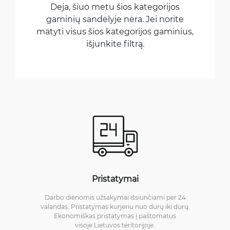
Deja, šiuo metu šios kategorijos
gaminių sandėlyje nėra. Jei norite
matyti visus šios kategorijos gaminius,
išjunkite filtrą.
Pristatymai
Darbo dienomis užsakymai išsiunčiami per 24
valandas. Pristatymas kurjeriu nuo durų iki durų.
Ekonomiškas pristatymas į paštomatus
visoje Lietuvos teritorijoje.