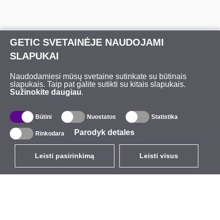
GETIC SVETAINĖJE NAUDOJAMI
SLAPUKAI
Naudodamiesi mūsų svetaine sutinkate su būtinais
slapukais. Taip pat galite sutikti su kitais slapukais.
Sužinokite daugiau
.
Būtini
Nuostatos
Statistika
Parodyk detales
Rinkodara
Leisti pasirinkimą
Leisti visus
LT
EUR
su PVM 21%
,
Lietuva