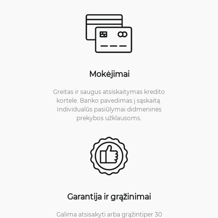
Mokėjimai
Greitas ir saugus atsiskaitymas kredito
kortele. Banko pavedimas į sąskaitą.
Individualūs pasiūlymai didmeninės
prekybos užklausoms.
Garantija ir grąžinimai
Galima atsisakyti arba grąžintiper 30