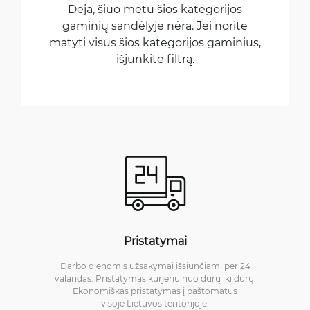
Deja, šiuo metu šios kategorijos
gaminių sandėlyje nėra. Jei norite
matyti visus šios kategorijos gaminius,
išjunkite filtrą.
Pristatymai
Darbo dienomis užsakymai išsiunčiami per 24
valandas. Pristatymas kurjeriu nuo durų iki durų.
Ekonomiškas pristatymas į paštomatus
visoje Lietuvos teritorijoje.