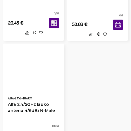
yra
yra
20.45
€
53.86
€
AOA-2458-46ACM
Alfa 2.4/5GHz lauko
antena 4/6dBi N-Male
nėra