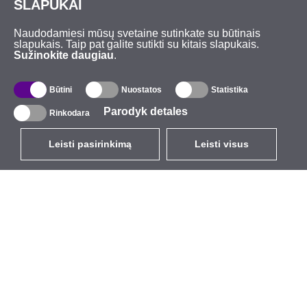
SLAPUKAI
Naudodamiesi mūsų svetaine sutinkate su būtinais
slapukais. Taip pat galite sutikti su kitais slapukais.
Sužinokite daugiau
.
Būtini
Nuostatos
Statistika
Parodyk detales
Rinkodara
Leisti pasirinkimą
Leisti visus
LT
EUR
su PVM 21%
,
Lietuva
Katalogas
Apie mus
Lauko belaidis ryšys
Įmonė