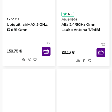
5.0
AMO-5G13
AOA-2458-79
Ubiquiti airMAX 5 GHz,
Alfa 2.4/5GHz Omni
13 dBi Omni
Lauko Antena 7/9dBi
yra
yra
150.75
€
20.13
€