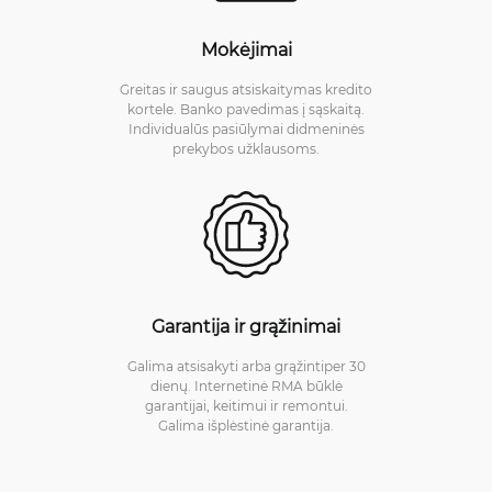
Mokėjimai
Greitas ir saugus atsiskaitymas kredito
kortele. Banko pavedimas į sąskaitą.
Individualūs pasiūlymai didmeninės
prekybos užklausoms.
Garantija ir grąžinimai
Galima atsisakyti arba grąžintiper 30
dienų. Internetinė RMA būklė
garantijai, keitimui ir remontui.
Galima išplėstinė garantija.