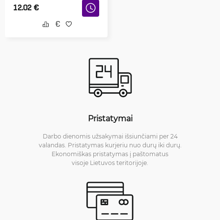
12.02
€
Pristatymai
Darbo dienomis užsakymai išsiunčiami per 24
valandas. Pristatymas kurjeriu nuo durų iki durų.
Ekonomiškas pristatymas į paštomatus
visoje Lietuvos teritorijoje.