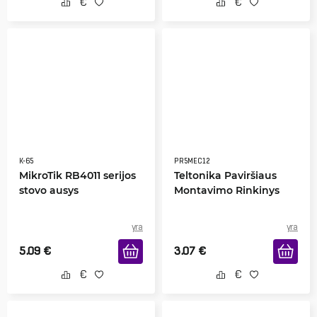
K-65
PR5MEC12
MikroTik RB4011 serijos
Teltonika Paviršiaus
stovo ausys
Montavimo Rinkinys
yra
yra
5.09
€
3.07
€