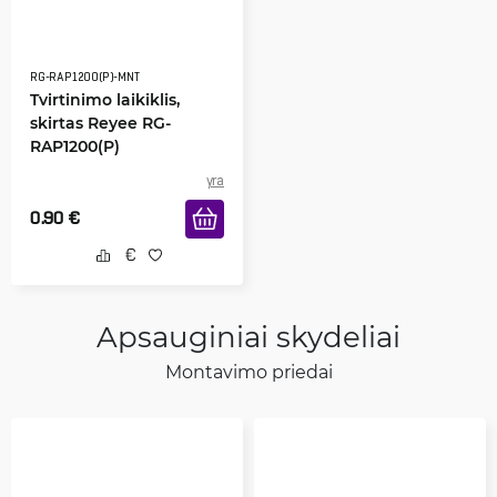
RG-RAP1200(P)-MNT
Tvirtinimo laikiklis,
skirtas Reyee RG-
RAP1200(P)
yra
0.90
€
Apsauginiai skydeliai
Montavimo priedai