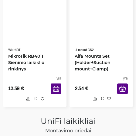
WMK4011
U-mount-CS2
MikroTik RB4011
Alfa Mounts Set
Sieninio laikiklio
(Holder+Suction
rinkinys
mount+Clamp)
yra
yra
13.59
€
2.54
€
UniFi laikikliai
Montavimo priedai