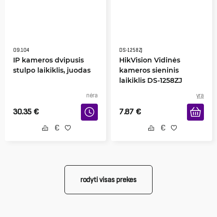
09.104
DS-1258ZJ
IP kameros dvipusis
HikVision Vidinės
stulpo laikiklis, juodas
kameros sieninis
laikiklis DS-1258ZJ
nėra
yra
30.35
€
7.87
€
rodyti visas prekes