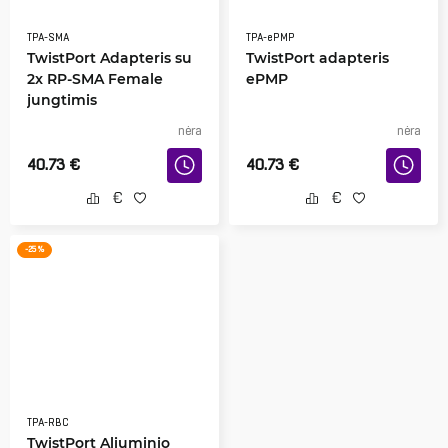
TPA-SMA
TPA-ePMP
TwistPort Adapteris su
TwistPort adapteris
2x RP-SMA Female
ePMP
jungtimis
nėra
nėra
40.73
€
40.73
€
-25 %
TPA-RBC
TwistPort Aliuminio