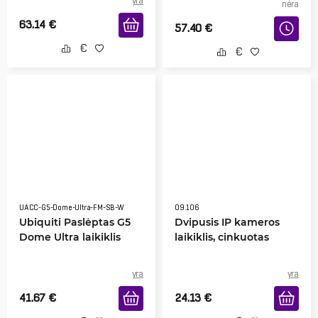
yra
nėra
63.14
€
57.40
€
UACC-G5-Dome-Ultra-FM-SB-W
09.106
Ubiquiti Paslėptas G5
Dvipusis IP kameros
Dome Ultra laikiklis
laikiklis, cinkuotas
yra
yra
41.67
€
24.13
€