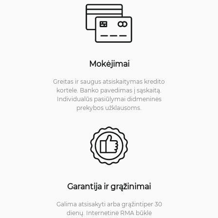
Mokėjimai
Greitas ir saugus atsiskaitymas kredito
kortele. Banko pavedimas į sąskaitą.
Individualūs pasiūlymai didmeninės
prekybos užklausoms.
Garantija ir grąžinimai
Galima atsisakyti arba grąžintiper 30
dienų. Internetinė RMA būklė