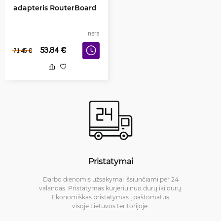
adapteris RouterBoard
nėra
53.84
€
71.45
€
Pristatymai
Darbo dienomis užsakymai išsiunčiami per 24
valandas. Pristatymas kurjeriu nuo durų iki durų.
Ekonomiškas pristatymas į paštomatus
visoje Lietuvos teritorijoje.