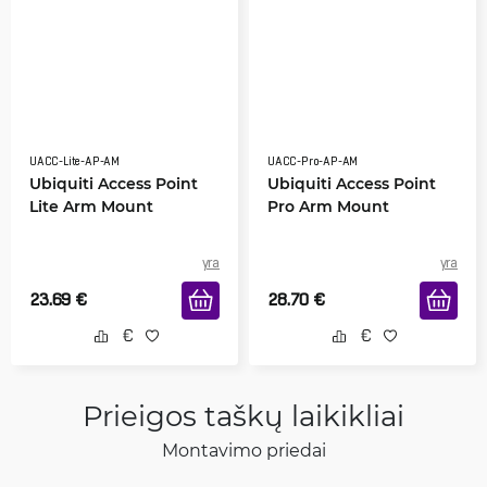
UACC-Lite-AP-AM
UACC-Pro-AP-AM
Ubiquiti Access Point
Ubiquiti Access Point
Lite Arm Mount
Pro Arm Mount
yra
yra
23.69
€
28.70
€
Prieigos taškų laikikliai
Montavimo priedai