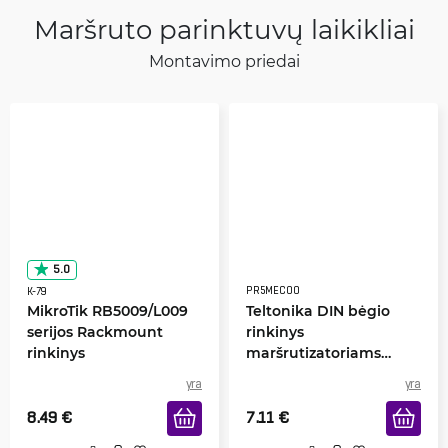
Maršruto parinktuvų laikikliai
Montavimo priedai
5.0
PR5MEC00
K-79
MikroTik RB5009/L009
Teltonika DIN bėgio
serijos Rackmount
rinkinys
rinkinys
maršrutizatoriams
RUTxxx
yra
yra
8.49
€
7.11
€