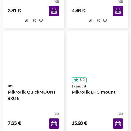
yra
yra
3.91
€
4.46
€
5.0
QME
LHGmount
MikroTik QuickMOUNT
MikroTik LHG mount
extra
yra
yra
7.65
€
15.28
€