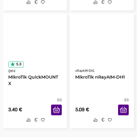
5.0
nRayAIM-DH1
QM-X
MikroTik QuickMOUNT
MikroTik nRayAIM-DH1
X
yra
yra
3.40
€
5.09
€