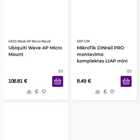
UACC-Wave-AP-Micro-Mount
DRP-LTM
Ubiquiti Wave AP Micro
MikroTik DINrail PRO
Mount
montavimo
komplektas LtAP mini
yra
yra
106.81
€
8.49
€