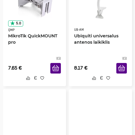
5.0
UB-AM
QMP
MikroTik QuickMOUNT
Ubiquiti universalus
pro
antenos laikiklis
yra
yra
7.65
€
8.17
€