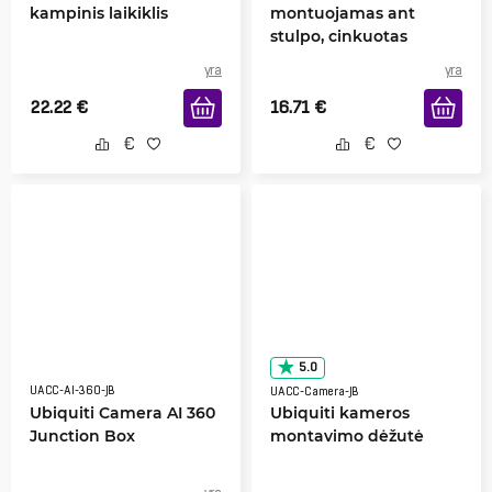
kampinis laikiklis
montuojamas ant
stulpo, cinkuotas
yra
yra
22.22
€
16.71
€
5.0
UACC-AI-360-JB
UACC-Camera-JB
Ubiquiti Camera AI 360
Ubiquiti kameros
Junction Box
montavimo dėžutė