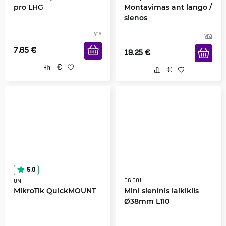
pro LHG
Montavimas ant lango /
sienos
yra
yra
7.65
€
19.25
€
5.0
06.001
QM
MikroTik QuickMOUNT
Mini sieninis laikiklis
Ø38mm L110