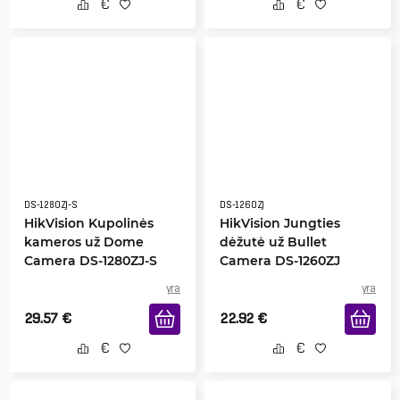
DS-1280ZJ-S
DS-1260ZJ
HikVision Kupolinės
HikVision Jungties
kameros už Dome
dėžutė už Bullet
Camera DS-1280ZJ-S
Camera DS-1260ZJ
yra
yra
29.57
€
22.92
€