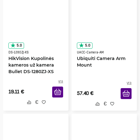
5.0
5.0
DS-1280ZJ-XS
UACC-Camera-AM
HikVision Kupolinės
Ubiquiti Camera Arm
kameros už kamera
Mount
Bullet DS-1280ZJ-XS
yra
yra
19.11
€
57.40
€