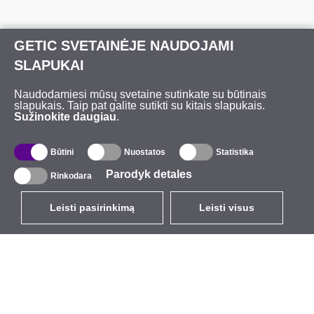
GETIC SVETAINĖJE NAUDOJAMI
SLAPUKAI
Naudodamiesi mūsų svetaine sutinkate su būtinais
slapukais. Taip pat galite sutikti su kitais slapukais.
Sužinokite daugiau
.
Būtini
Nuostatos
Statistika
Parodyk detales
Rinkodara
Leisti pasirinkimą
Leisti visus
LT
EUR
su PVM 21%
,
Lietuva