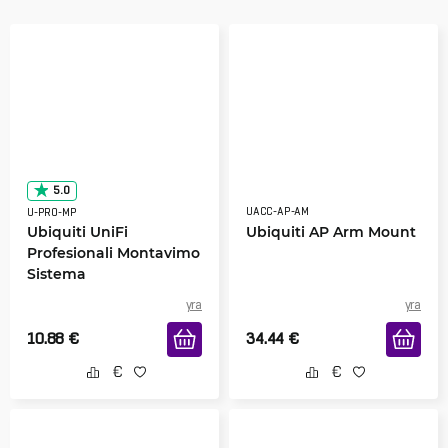
5.0
UACC-AP-AM
U-PRO-MP
Ubiquiti UniFi
Ubiquiti AP Arm Mount
Profesionali Montavimo
Sistema
yra
yra
10.88
€
34.44
€