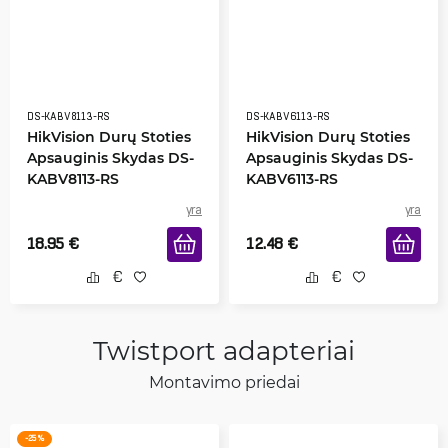
DS-KABV8113-RS
DS-KABV6113-RS
HikVision Durų Stoties
HikVision Durų Stoties
Apsauginis Skydas DS-
Apsauginis Skydas DS-
KABV8113-RS
KABV6113-RS
yra
yra
18.95
€
12.48
€
Twistport adapteriai
Montavimo priedai
-25 %