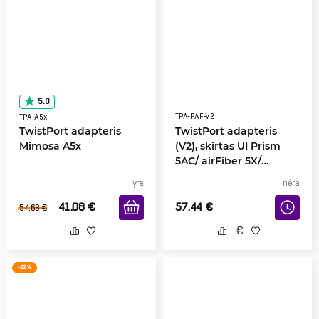
5.0
TPA-PAF-V2
TPA-A5x
TwistPort adapteris
TwistPort adapteris
Mimosa A5x
(V2), skirtas UI Prism
5AC/ airFiber 5X/
AirFiber LTU/ Wave
yra
nėra
MLO5
41.08
€
57.44
€
54.68
€
-22 %