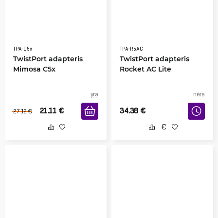
TPA-C5x
TPA-R5AC
TwistPort adapteris
TwistPort adapteris
Mimosa C5x
Rocket AC Lite
yra
nėra
21.11
€
34.38
€
27.12
€