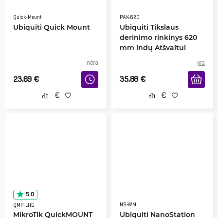
Quick-Mount
PAK-620
Ubiquiti Quick Mount
Ubiquiti Tikslaus
derinimo rinkinys 620
mm indų Atšvaitui
nėra
yra
23.69
€
35.88
€
5.0
NS-WM
QMP-LHG
MikroTik QuickMOUNT
Ubiquiti NanoStation