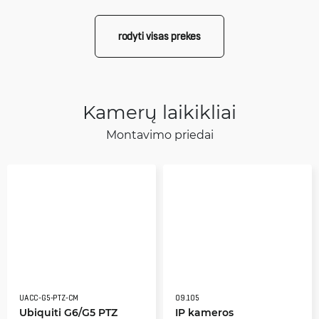
rodyti visas prekes
Kamerų laikikliai
Montavimo priedai
UACC-G5-PTZ-CM
09.105
Ubiquiti G6/G5 PTZ
IP kameros