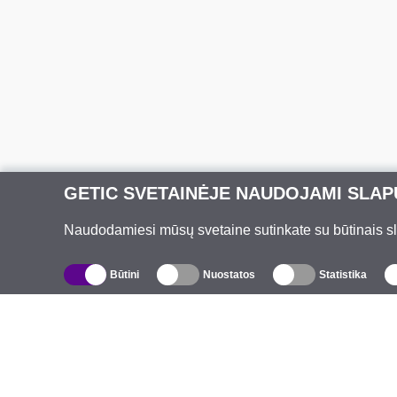
GETIC SVETAINĖJE NAUDOJAMI SLAP
Naudodamiesi mūsų svetaine sutinkate su būtinais slap
Būtini
Nuostatos
Statistika
Katalogas
A