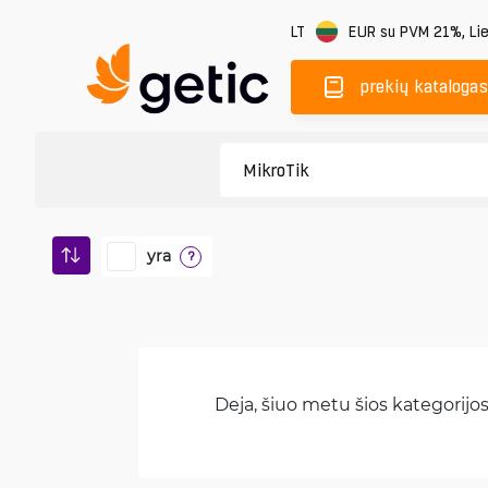
LT
EUR
su PVM 21%
,
Li
prekių katalogas
yra
?
Deja, šiuo metu šios kategorijos 