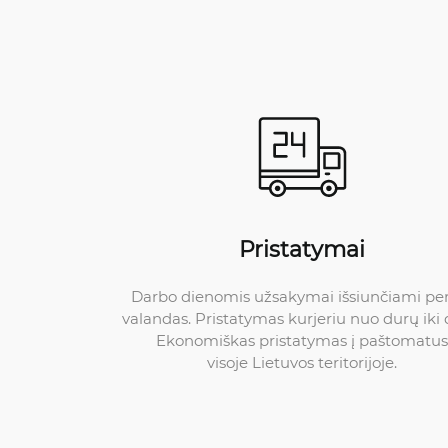
Pristatymai
Darbo dienomis užsakymai išsiunčiami pe
valandas. Pristatymas kurjeriu nuo durų iki 
Ekonomiškas pristatymas į paštomatus
visoje Lietuvos teritorijoje.