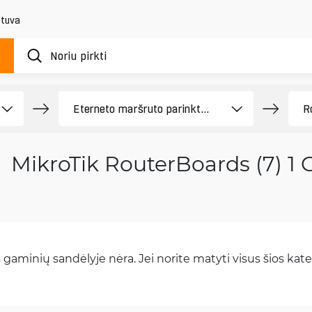
etuva
MikroTik RouterBoards (7) 1
gaminių sandėlyje nėra. Jei norite matyti visus šios kateg