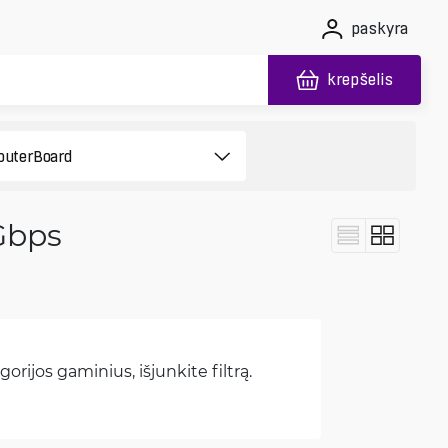
paskyra
krepšelis
 Gbps
orijos gaminius, išjunkite filtrą.