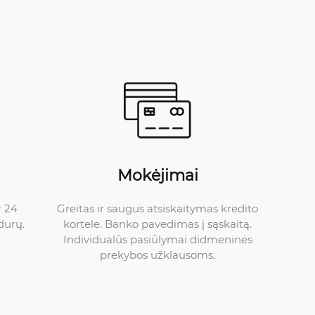
Mokėjimai
Greitas ir saugus atsiskaitymas kredito
r 24
kortele. Banko pavedimas į sąskaitą.
durų.
Individualūs pasiūlymai didmeninės
prekybos užklausoms.