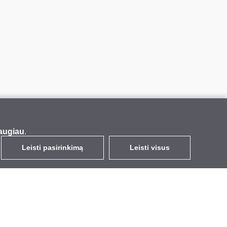
augiau
.
Leisti pasirinkimą
Leisti visus
LT
EUR
su PVM 21%
,
Lietuva