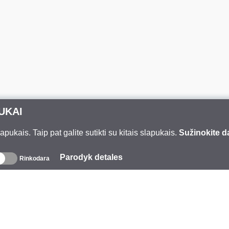
UKAI
ukais. Taip pat galite sutikti su kitais slapukais.
Sužinokite d
Parodyk detales
Rinkodara
pie mus