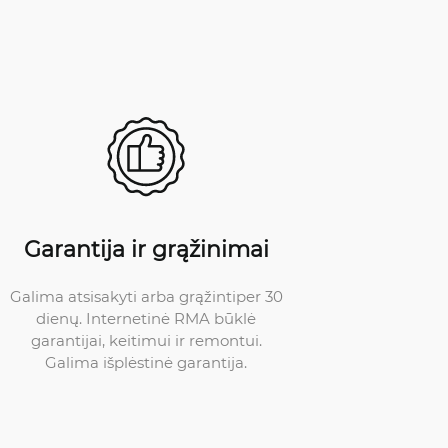
Garantija ir grąžinimai
Galima atsisakyti arba grąžintiper 30
dienų. Internetinė RMA būklė
garantijai, keitimui ir remontui.
Galima išplėstinė garantija.