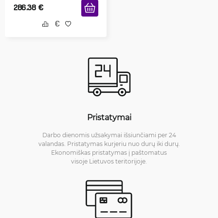
286.38
€
Pristatymai
Darbo dienomis užsakymai išsiunčiami per 24
valandas. Pristatymas kurjeriu nuo durų iki durų.
Ekonomiškas pristatymas į paštomatus
visoje Lietuvos teritorijoje.