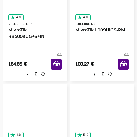
4.9
4.8
RB5009UG+S+IN
L009UiGS-RM
MikroTik
MikroTik L009UiGS-RM
RB5009UG+S+IN
yra
yra
184.85
€
100.27
€
4.9
5.0