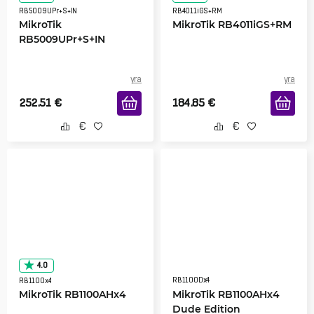
RB5009UPr+S+IN
RB4011iGS+RM
MikroTik
MikroTik RB4011iGS+RM
RB5009UPr+S+IN
yra
yra
252.51
€
184.85
€
4.0
RB1100Dx4
RB1100x4
MikroTik RB1100AHx4
MikroTik RB1100AHx4
Dude Edition