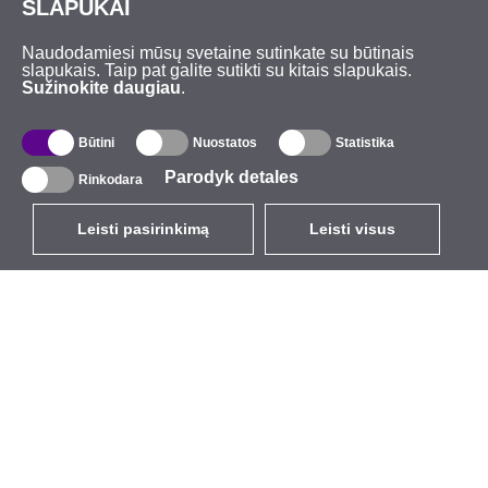
SLAPUKAI
Naudodamiesi mūsų svetaine sutinkate su būtinais
slapukais. Taip pat galite sutikti su kitais slapukais.
Sužinokite daugiau
.
Būtini
Nuostatos
Statistika
Parodyk detales
Rinkodara
Leisti pasirinkimą
Leisti visus
LT
EUR
su PVM 21%
,
Lietuva
Katalogas
Apie mus
Lauko belaidis ryšys
Įmonė