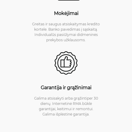
Mokėjimai
Greitas ir saugus atsiskaitymas kredito
kortele. Banko pavedimas į sąskaitą.
Individualūs pasiūlymai didmeninės
prekybos užklausoms.
Garantija ir grąžinimai
Galima atsisakyti arba grąžintiper 30
dienų. Internetinė RMA būklė
garantijai, keitimui ir remontui.
Galima išplėstinė garantija.