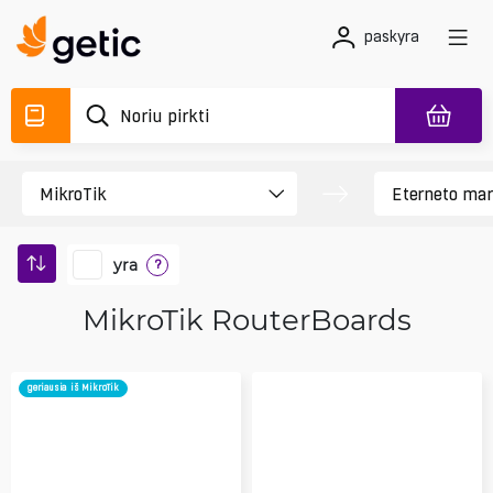
paskyra
yra
?
MikroTik RouterBoards
geriausia iš MikroTik