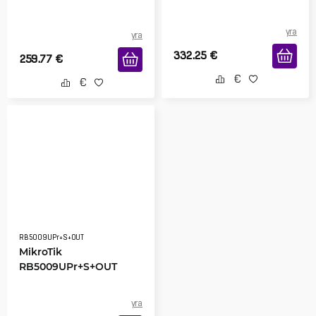
yra
yra
332.25
€
259.77
€
RB5009UPr+S+OUT
MikroTik
RB5009UPr+S+OUT
yra