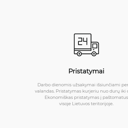
Pristatymai
Darbo dienomis užsakymai išsiunčiami pe
valandas. Pristatymas kurjeriu nuo durų iki 
Ekonomiškas pristatymas į paštomatus
visoje Lietuvos teritorijoje.