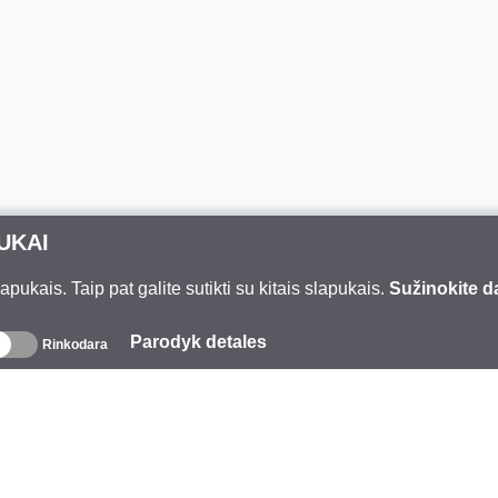
UKAI
ukais. Taip pat galite sutikti su kitais slapukais.
Sužinokite d
Parodyk detales
Rinkodara
pie mus