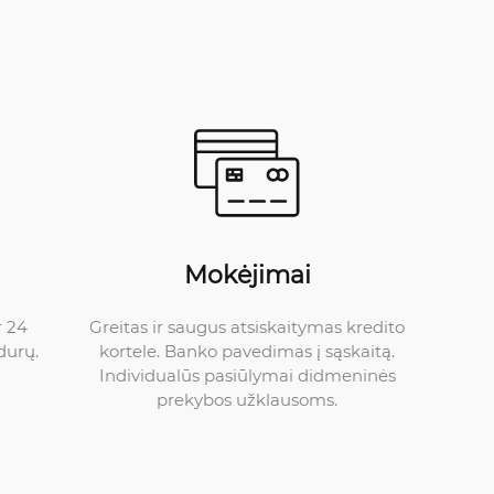
Mokėjimai
Greitas ir saugus atsiskaitymas kredito
r 24
kortele. Banko pavedimas į sąskaitą.
durų.
Individualūs pasiūlymai didmeninės
prekybos užklausoms.