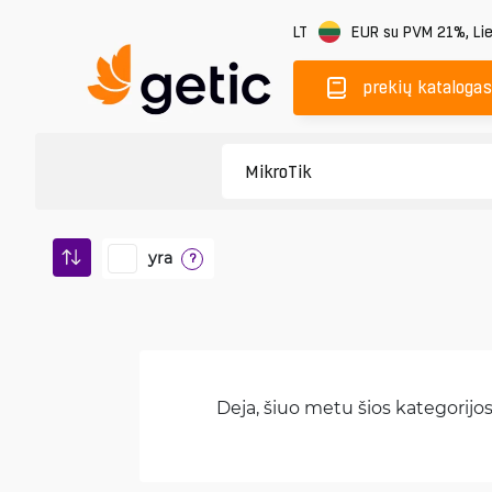
LT
EUR
su PVM 21%
,
Li
prekių katalogas
yra
?
Deja, šiuo metu šios kategorijos 