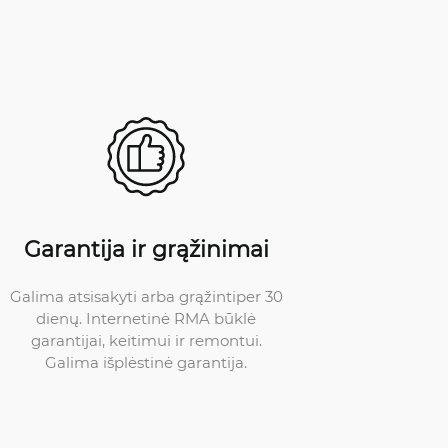
Garantija ir grąžinimai
Galima atsisakyti arba grąžintiper 30
dienų. Internetinė RMA būklė
garantijai, keitimui ir remontui.
Galima išplėstinė garantija.