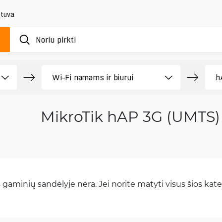
etuva
MikroTik hAP 3G (UMTS)
gaminių sandėlyje nėra. Jei norite matyti visus šios kateg