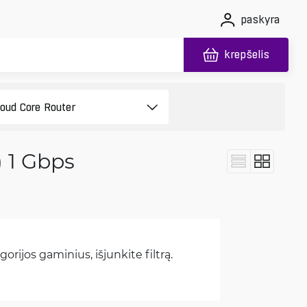
paskyra
krepšelis
) 1 Gbps
orijos gaminius, išjunkite filtrą.