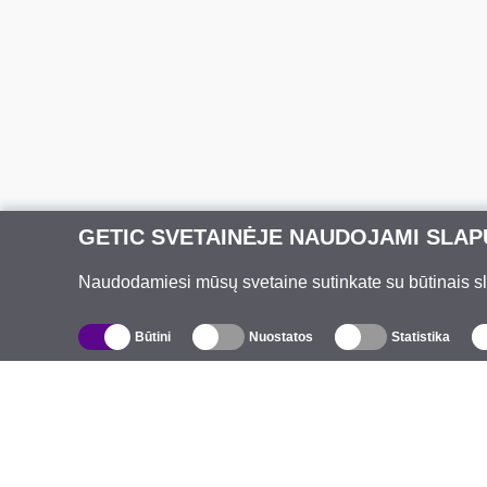
GETIC SVETAINĖJE NAUDOJAMI SLAP
Naudodamiesi mūsų svetaine sutinkate su būtinais slap
Būtini
Nuostatos
Statistika
Katalogas
A