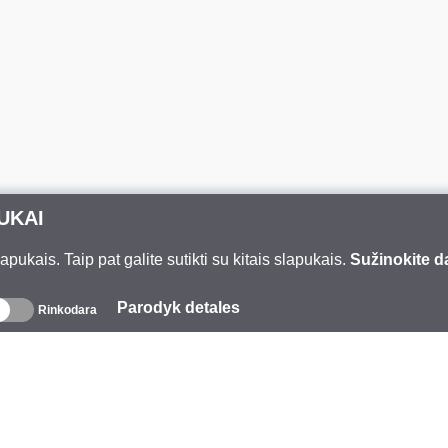
UKAI
ukais. Taip pat galite sutikti su kitais slapukais.
Sužinokite d
Parodyk detales
Rinkodara
pie mus