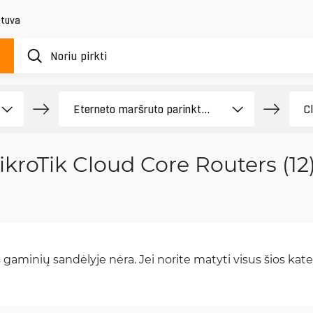
etuva
kroTik Cloud Core Routers (12
gaminių sandėlyje nėra. Jei norite matyti visus šios kateg