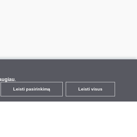
augiau
.
Leisti pasirinkimą
Leisti visus
LT
EUR
su PVM 21%
,
Lietuva