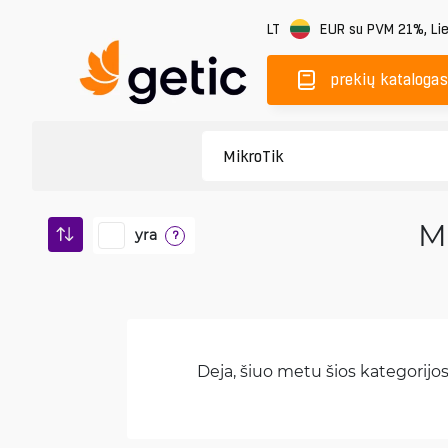
LT
EUR
su PVM 21%
,
Li
prekių katalogas
Mi
yra
?
Deja, šiuo metu šios kategorijos 