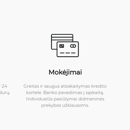
Mokėjimai
Greitas ir saugus atsiskaitymas kredito
r 24
kortele. Banko pavedimas į sąskaitą.
durų.
Individualūs pasiūlymai didmeninės
prekybos užklausoms.