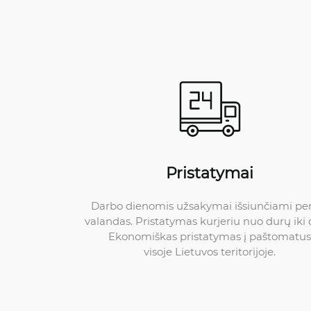
Pristatymai
Darbo dienomis užsakymai išsiunčiami pe
valandas. Pristatymas kurjeriu nuo durų iki 
Ekonomiškas pristatymas į paštomatus
visoje Lietuvos teritorijoje.