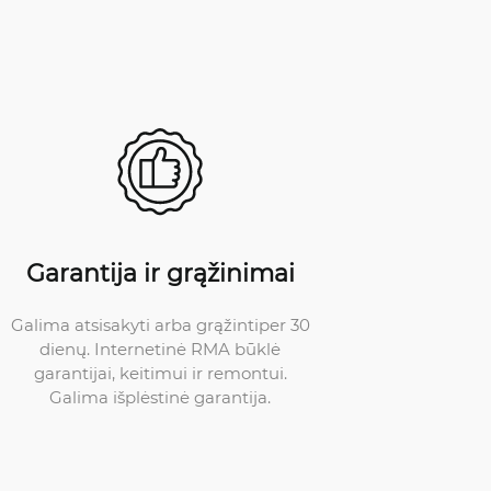
Garantija ir grąžinimai
Galima atsisakyti arba grąžintiper 30
dienų. Internetinė RMA būklė
garantijai, keitimui ir remontui.
Galima išplėstinė garantija.