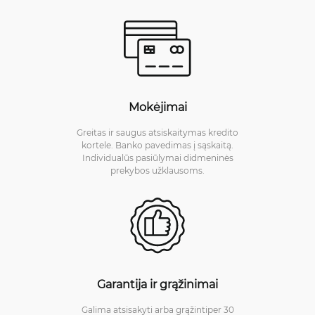
Mokėjimai
Greitas ir saugus atsiskaitymas kredito
kortele. Banko pavedimas į sąskaitą.
Individualūs pasiūlymai didmeninės
prekybos užklausoms.
Garantija ir grąžinimai
Galima atsisakyti arba grąžintiper 30