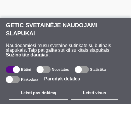
GETIC SVETAINĖJE NAUDOJAMI
SLAPUKAI
Naudodamiesi mūsų svetaine sutinkate su būtinais
slapukais. Taip pat galite sutikti su kitais slapukais.
Sužinokite daugiau
.
Būtini
Nuostatos
Statistika
Parodyk detales
Rinkodara
Leisti pasirinkimą
Leisti visus
LT
EUR
su PVM 21%
,
Lietuva