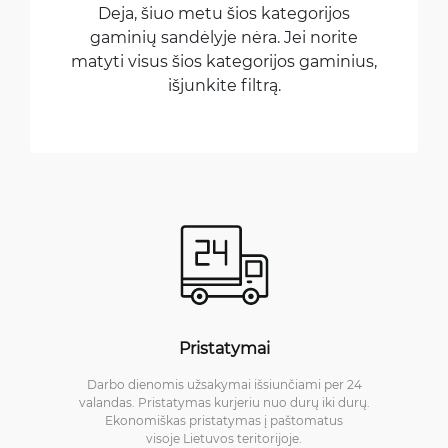
Deja, šiuo metu šios kategorijos
gaminių sandėlyje nėra. Jei norite
matyti visus šios kategorijos gaminius,
išjunkite filtrą.
Pristatymai
Darbo dienomis užsakymai išsiunčiami per 24
valandas. Pristatymas kurjeriu nuo durų iki durų.
Ekonomiškas pristatymas į paštomatus
visoje Lietuvos teritorijoje.