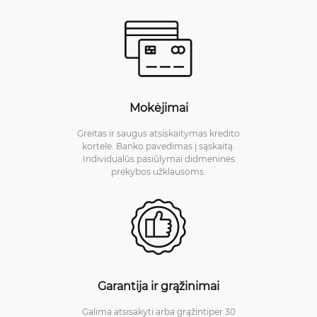
Mokėjimai
Greitas ir saugus atsiskaitymas kredito
kortele. Banko pavedimas į sąskaitą.
Individualūs pasiūlymai didmeninės
prekybos užklausoms.
Garantija ir grąžinimai
Galima atsisakyti arba grąžintiper 30