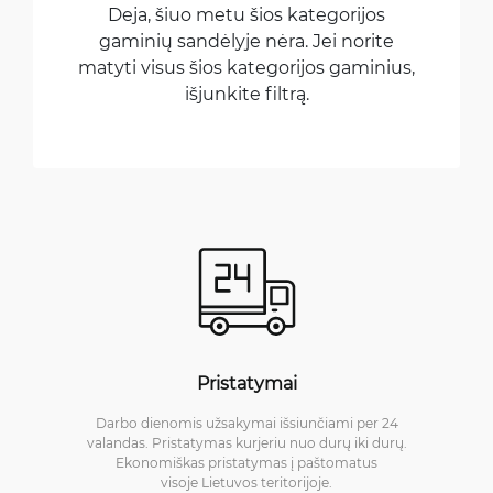
Deja, šiuo metu šios kategorijos
gaminių sandėlyje nėra. Jei norite
matyti visus šios kategorijos gaminius,
išjunkite filtrą.
Pristatymai
Darbo dienomis užsakymai išsiunčiami per 24
valandas. Pristatymas kurjeriu nuo durų iki durų.
Ekonomiškas pristatymas į paštomatus
visoje Lietuvos teritorijoje.