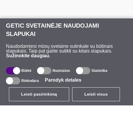
GETIC SVETAINĖJE NAUDOJAMI
SLAPUKAI
Naudodamiesi mūsų svetaine sutinkate su būtinais
slapukais. Taip pat galite sutikti su kitais slapukais.
Sužinokite daugiau
.
Būtini
Nuostatos
Statistika
Parodyk detales
Rinkodara
Leisti pasirinkimą
Leisti visus
LT
EUR
su PVM 21%
,
Lietuva