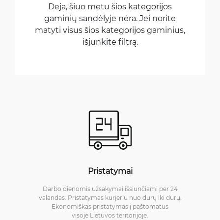
Deja, šiuo metu šios kategorijos
gaminių sandėlyje nėra. Jei norite
matyti visus šios kategorijos gaminius,
išjunkite filtrą.
Pristatymai
Darbo dienomis užsakymai išsiunčiami per 24
valandas. Pristatymas kurjeriu nuo durų iki durų.
Ekonomiškas pristatymas į paštomatus
visoje Lietuvos teritorijoje.