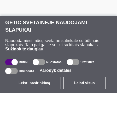
GETIC SVETAINĖJE NAUDOJAMI
SLAPUKAI
Naudodamiesi mūsų svetaine sutinkate su būtinais
slapukais. Taip pat galite sutikti su kitais slapukais.
Sužinokite daugiau
.
Būtini
Nuostatos
Statistika
Parodyk detales
Rinkodara
Leisti pasirinkimą
Leisti visus
LT
EUR
su PVM 21%
,
Lietuva