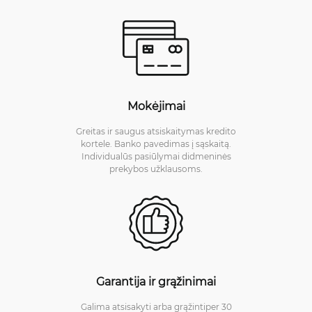
Mokėjimai
Greitas ir saugus atsiskaitymas kredito
kortele. Banko pavedimas į sąskaitą.
Individualūs pasiūlymai didmeninės
prekybos užklausoms.
Garantija ir grąžinimai
Galima atsisakyti arba grąžintiper 30