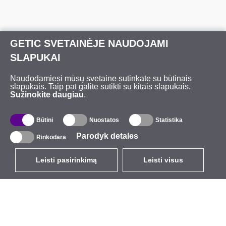
GETIC SVETAINĖJE NAUDOJAMI
SLAPUKAI
Naudodamiesi mūsų svetaine sutinkate su būtinais
slapukais. Taip pat galite sutikti su kitais slapukais.
Sužinokite daugiau
.
Būtini
Nuostatos
Statistika
Parodyk detales
Rinkodara
Leisti pasirinkimą
Leisti visus
LT
EUR
su PVM 21%
,
Lietuva