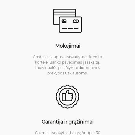
Mokėjimai
Greitas ir saugus atsiskaitymas kredito
kortele. Banko pavedimas į sąskaitą.
Individualūs pasiūlymai didmeninės
prekybos užklausoms.
Garantija ir grąžinimai
Galima atsisakyti arba grąžintiper 30