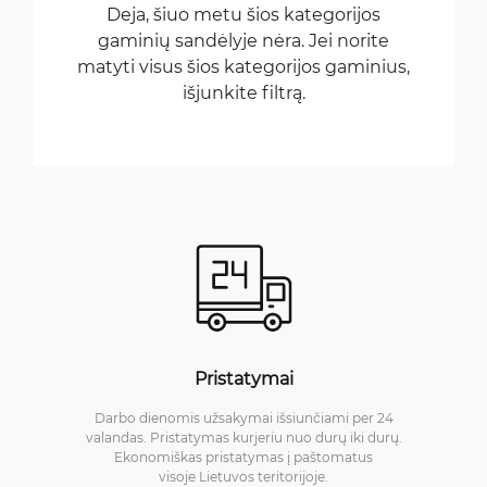
Deja, šiuo metu šios kategorijos
gaminių sandėlyje nėra. Jei norite
matyti visus šios kategorijos gaminius,
išjunkite filtrą.
Pristatymai
Darbo dienomis užsakymai išsiunčiami per 24
valandas. Pristatymas kurjeriu nuo durų iki durų.
Ekonomiškas pristatymas į paštomatus
visoje Lietuvos teritorijoje.