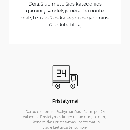
Deja, šiuo metu šios kategorijos
gaminių sandėlyje nėra. Jei norite
matyti visus šios kategorijos gaminius,
išjunkite filtrą.
Pristatymai
Darbo dienomis užsakymai išsiunčiami per 24
valandas. Pristatymas kurjeriu nuo durų iki durų.
Ekonomiškas pristatymas į paštomatus
visoje Lietuvos teritorijoje.