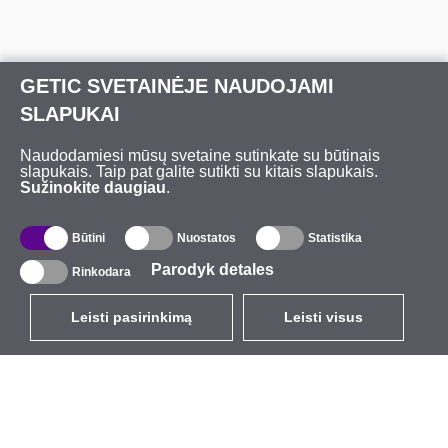
GETIC SVETAINĖJE NAUDOJAMI
SLAPUKAI
Naudodamiesi mūsų svetaine sutinkate su būtinais
slapukais. Taip pat galite sutikti su kitais slapukais.
Sužinokite daugiau
.
Būtini
Nuostatos
Statistika
Parodyk detales
Rinkodara
Leisti pasirinkimą
Leisti visus
LT
EUR
su PVM 21%
,
Lietuva