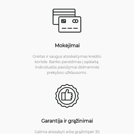
Mokėjimai
Greitas ir saugus atsiskaitymas kredito
kortele. Banko pavedimas į sąskaitą.
Individualūs pasiūlymai didmeninės
prekybos užklausoms.
Garantija ir grąžinimai
Galima atsisakyti arba grąžintiper 30