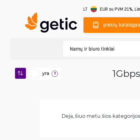
LT
EUR
su PVM 21%
,
Li
prekių katalogas
1Gbps
yra
?
Deja, šiuo metu šios kategorijos 