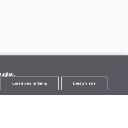
augiau
.
Leisti pasirinkimą
Leisti visus
LT
EUR
su PVM 21%
,
Lietuva