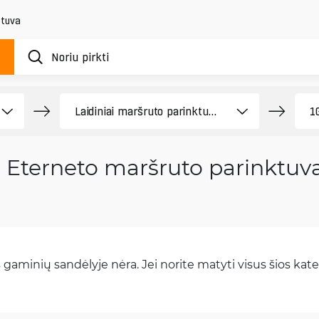
etuva
 Eterneto maršruto parinktuvai
gaminių sandėlyje nėra. Jei norite matyti visus šios kateg