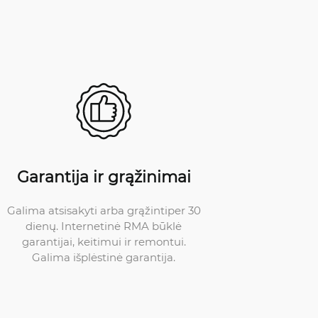
Garantija ir grąžinimai
Galima atsisakyti arba grąžintiper 30
dienų. Internetinė RMA būklė
garantijai, keitimui ir remontui.
Galima išplėstinė garantija.