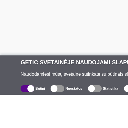
GETIC SVETAINĖJE NAUDOJAMI SLAP
Naudodamiesi mūsų svetaine sutinkate su būtinais slap
Būtini
Nuostatos
Statistika
Katalogas
A