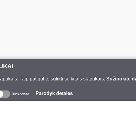
UKAI
ukais. Taip pat galite sutikti su kitais slapukais.
Sužinokite d
Parodyk detales
Rinkodara
pie mus