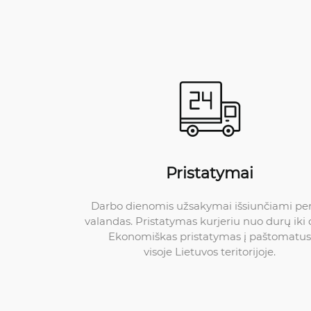
Pristatymai
Darbo dienomis užsakymai išsiunčiami pe
valandas. Pristatymas kurjeriu nuo durų iki 
Ekonomiškas pristatymas į paštomatus
visoje Lietuvos teritorijoje.