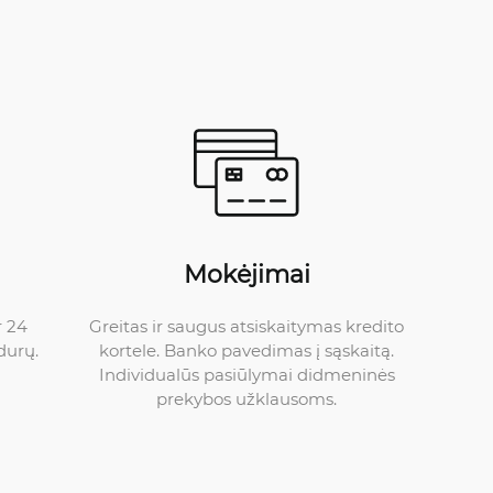
Mokėjimai
Greitas ir saugus atsiskaitymas kredito
r 24
kortele. Banko pavedimas į sąskaitą.
durų.
Individualūs pasiūlymai didmeninės
prekybos užklausoms.