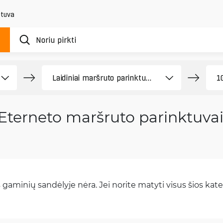
etuva
Eterneto maršruto parinktuvai 
gaminių sandėlyje nėra. Jei norite matyti visus šios kateg