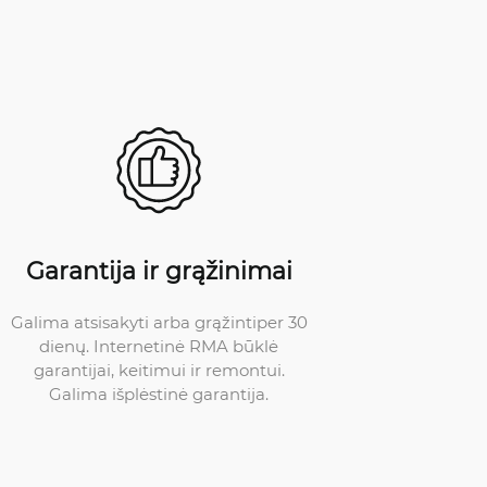
Garantija ir grąžinimai
Galima atsisakyti arba grąžintiper 30
dienų. Internetinė RMA būklė
garantijai, keitimui ir remontui.
Galima išplėstinė garantija.