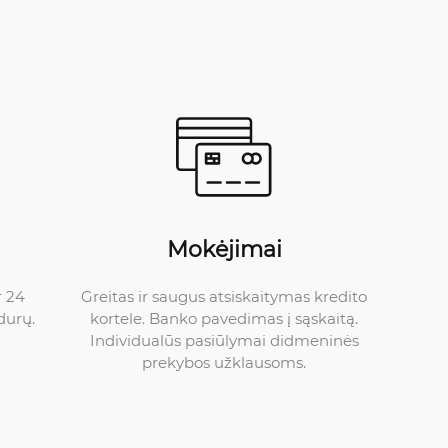
Mokėjimai
Greitas ir saugus atsiskaitymas kredito
r 24
kortele. Banko pavedimas į sąskaitą.
durų.
Individualūs pasiūlymai didmeninės
prekybos užklausoms.