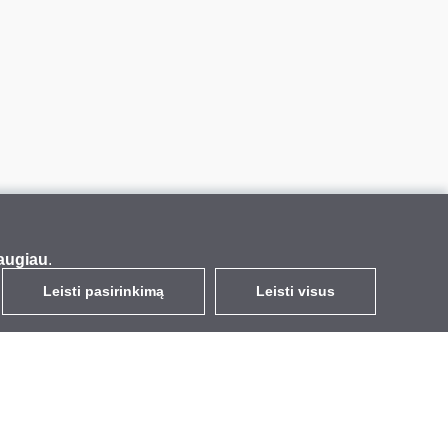
augiau
.
Leisti pasirinkimą
Leisti visus
LT
EUR
su PVM 21%
,
Lietuva