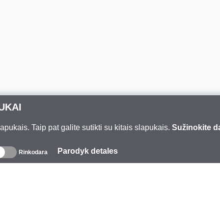
UKAI
ukais. Taip pat galite sutikti su kitais slapukais.
Sužinokite d
Parodyk detales
Rinkodara
pie mus