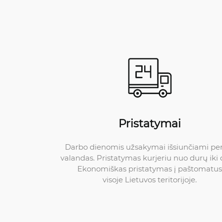
Pristatymai
Darbo dienomis užsakymai išsiunčiami pe
valandas. Pristatymas kurjeriu nuo durų iki 
Ekonomiškas pristatymas į paštomatus
visoje Lietuvos teritorijoje.