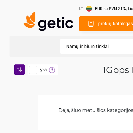
LT
EUR
su PVM 21%
,
Li
prekių katalogas
1Gbps 
yra
?
Deja, šiuo metu šios kategorijos 