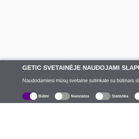
GETIC SVETAINĖJE NAUDOJAMI SLAP
Naudodamiesi mūsų svetaine sutinkate su būtinais slap
Būtini
Nuostatos
Statistika
Katalogas
A