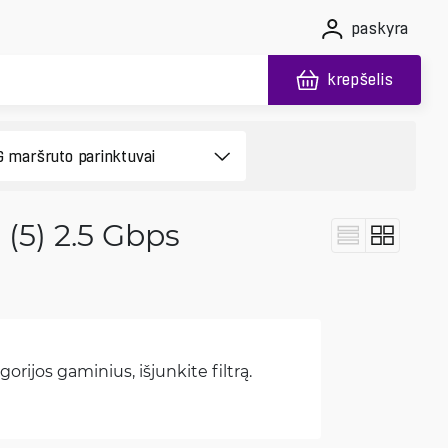
paskyra
krepšelis
(5) 2.5 Gbps
orijos gaminius, išjunkite filtrą.